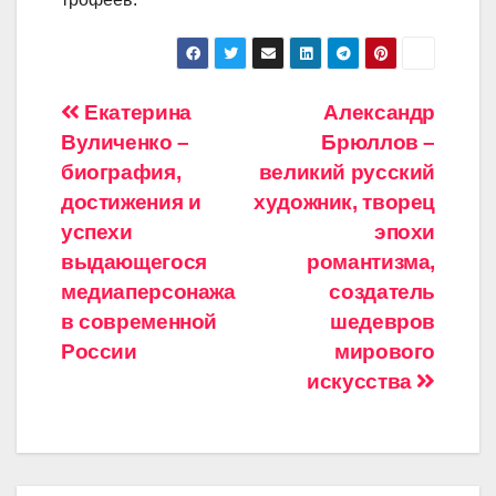
Навигация
Екатерина
Александр
Вуличенко –
Брюллов –
по
биография,
великий русский
записям
достижения и
художник, творец
успехи
эпохи
выдающегося
романтизма,
медиаперсонажа
создатель
в современной
шедевров
России
мирового
искусства