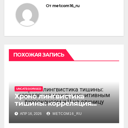
От
metcom16_ru
ПОХОЖАЯ ЗАПИСЬ
UNCATEGORISED
Хроно лингвистика
тишины: корреляция
между когнитивным
АПР 16, 2026
METCOM16_RU
диссонансом и U на
единицу