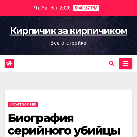
Перейти
Чт. Авг 6th, 2026
5:46:18 PM
к
содержимому
Кирпичик за кирпичиком
Все о стройке
UNCATEGORISED
Биография
серийного убийцы