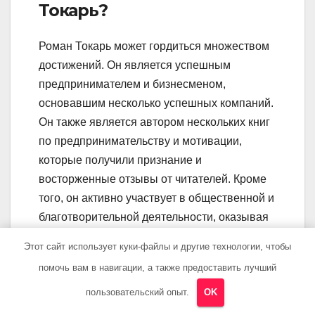
Токарь?
Роман Токарь может гордиться множеством
достижений. Он является успешным
предпринимателем и бизнесменом,
основавшим несколько успешных компаний.
Он также является автором нескольких книг
по предпринимательству и мотивации,
которые получили признание и
восторженные отзывы от читателей. Кроме
того, он активно участвует в общественной и
благотворительной деятельности, оказывая
поддержку тем, кто нуждается в помощи.
Этот сайт использует куки-файлы и другие технологии, чтобы
Какую роль играют книги
помочь вам в навигации, а также предоставить лучший
Романа Токаря в его
пользовательский опыт.
OK
карьере?