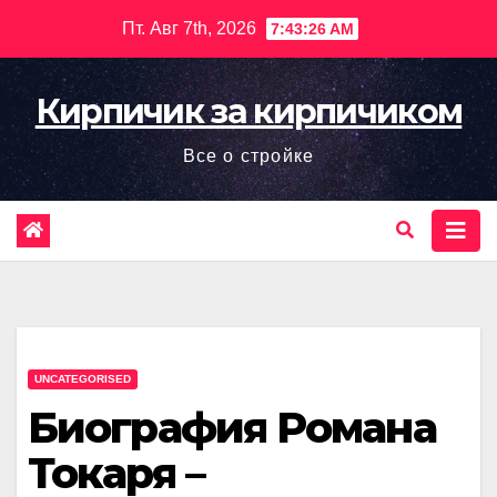
Перейти
Пт. Авг 7th, 2026
7:43:27 AM
к
содержимому
Кирпичик за кирпичиком
Все о стройке
UNCATEGORISED
Биография Романа
Токаря –