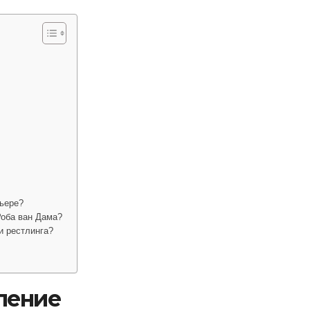
рьере?
Роба ван Дама?
и рестлинга?
ление