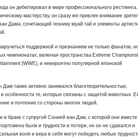
когда он дебютировал в мире профессионального рестлинга.
ническому мастерству, он сразу же привлек внимание зрите
ван Дама, сочетающий технику муай тай и элементы артист
ой.
заручиться поддержкой и признанием не только фанатов, но
ных чемпионатах, включая пространства Extreme Champions
tertainment (WWE), и невероятно популярной японской
 Дам также активно занимался благотворительностью,
в особенности те, которые связаны с защитой животных. Е
ние и почтение со стороны многих людей.
 в браке с супругой Сонией ван Дам, с которой они вместе
 спортсмена были и трудности и потери, но он не сдавался и
сильная воля и вера в себя могут победить любые трудност