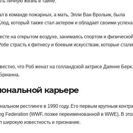
ать личную жизнь в тайне.
ал в команде пожарных, а мать, Элли Ван Врольик, была
лод, который также стал актером и обладает своими успеха
сте на открытом воздухе, занимаясь спортом и физическо
обе страсть к фитнесу и боевым искусствам, которые стали
вестно, что Роб женат на голландской актрисе Даянне Берк.
 Брианна.
иональной карьере
нальном рестлинге в 1990 году. Его первым крупным контр
ing Federation (WWF, позже переименованной в WWE). В эт
 широкую известность и признание.