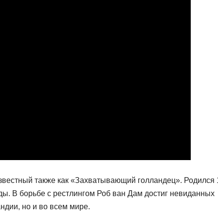
звестный также как «Захватывающий голландец». Родился 
ды. В борьбе с рестлингом Роб ван Дам достиг невиданных
ндии, но и во всем мире.