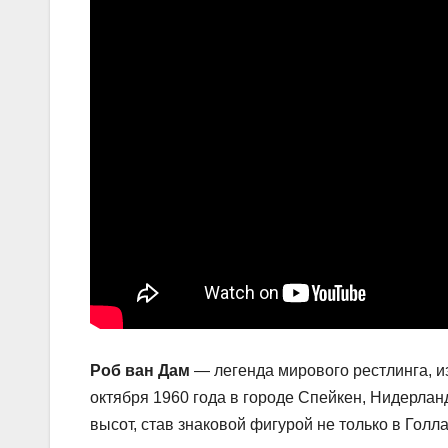
Роб ван Дам
— легенда мирового рестлинга, и
октября 1960 года в городе Спейкен, Нидерлан
высот, став знаковой фигурой не только в Голла