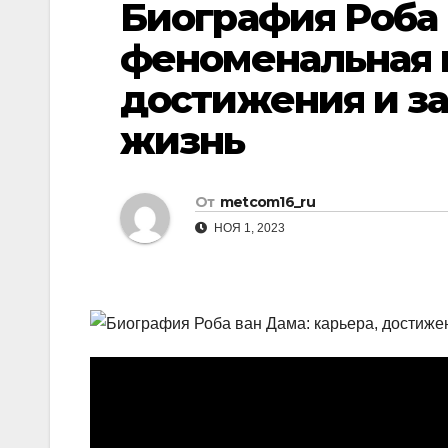
Биография Роба
р
p
l
а
феноменальная 
a
в
достижения и за
s
и
s
жизнь
т
n
ь
i
От
metcom16_ru
k
НОЯ 1, 2023
i