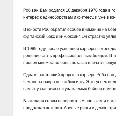
Роб ван Дам родился 18 декабря 1970 года в г
интерес к единоборствам и фитнесу, и уже в ю
В юности Роб обратил особое внимание на боевы
фу, тайский бокс и кикбоксинг. Он страстно ув
В 1989 году, после успешной карьеры в молод
решение стать профессиональным бойцом. В те
провел множество боев, показав впечатляющую 
Однако настоящий прорыв в карьере Роба ван Д
чемпионат мира по кикбоксингу. Этот успех пол
самых узнаваемых и уважаемых бойцов в мире
Благодаря своим невероятным навыкам и стилю
продолжал покорять боевые ринги и демонстр