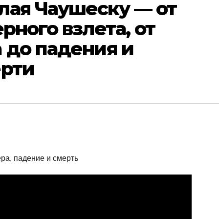
лая Чаушеску — от
рного взлета, от
 до падения и
ерти