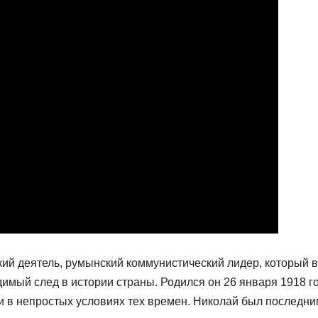
й деятель, румынский коммунистический лидер, который в
димый след в истории страны. Родился он 26 января 1918 г
и в непростых условиях тех времен. Николай был последни