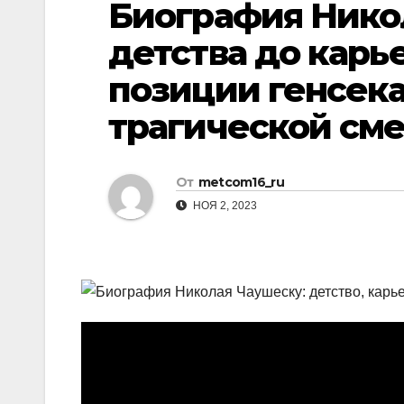
Биография Нико
р
p
l
а
детства до карье
a
в
позиции генсека
s
и
s
трагической см
т
n
ь
i
От
metcom16_ru
k
НОЯ 2, 2023
i