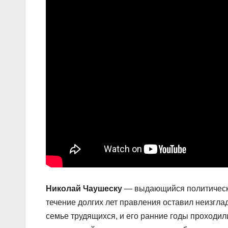
Николай Чаушеску
— выдающийся политически
течение долгих лет правления оставил неизгла
семье трудящихся, и его ранние годы проходил