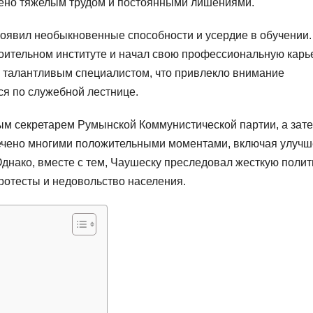
ечено тяжелым трудом и постоянными лишениями.
роявил необыкновенные способности и усердие в обучении.
оительном институте и начал свою профессиональную карь
 талантливым специалистом, что привлекло внимание
ся по служебной лестнице.
ым секретарем Румынской Коммунистической партии, а зате
ечено многими положительными моментами, включая улуч
днако, вместе с тем, Чаушеску преследовал жесткую полит
ротесты и недовольство населения.