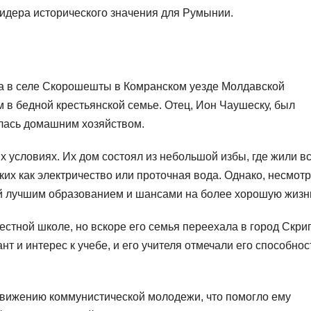
идера исторического значения для Румынии.
да в селе Скорошешты в Комранском уезде Молдавской
 в бедной крестьянской семье. Отец, Ион Чаушеску, был
алась домашним хозяйством.
 условиях. Их дом состоял из небольшой избы, где жили в
аких как электричество или проточная вода. Однако, несмотр
тей лучшим образованием и шансами на более хорошую жизн
стной школе, но вскоре его семья переехала в город Скри
нт и интерес к учебе, и его учителя отмечали его способнос
движению коммунистической молодежи, что помогло ему