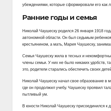
убеждениями, которые сформировали его как л
Ранние годы и семья
Николай Чаушеску родился 26 января 1918 го
автономной области. Он был седьмым ребенком
крестьянином, а мать, Мария Чаушеску, заним
Семья Чаушеску жила в тесных и некомфортных
члены семьи. У них не было никаких удобств, т
это, родители старались обеспечить своих де
Николай Чаушеску начал свое образование в ме
где он продолжил учебу. Чаушеску проявил тала
пытливый ум.
В юности Николай Чаушеску присоединился к 