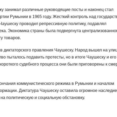
ку занимал различные руководящие посты и наконец стал
тии Румынии в 1965 году. Жесткий контроль над государст
 Чаушеску проводил репрессивную политику, подавлял
ека. Экономика страны была подвергнута централизованно
у товаров.
ив диктаторского правления Чаушеску. Народ вышел на ули
во пыталось подавить протесты, но в итоге Чаушеску и его
короткого судебного процесса они были приговорены к сме
ончания коммунистического режима в Румынии и началом
ормации. Диктатура Чаушеску оставила огромное наследие
 на политическую и социальную обстановку.