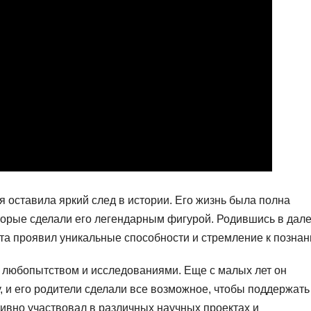
 оставила яркий след в истории. Его жизнь была полна
торые сделали его легендарным фигурой. Родившись в дал
ста проявил уникальные способности и стремление к познан
 любопытством и исследованиями. Еще с малых лет он
, и его родители сделали все возможное, чтобы поддержать
тивно участвовал в различных научных проектах и