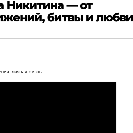
а Никитина — от
ижений, битвы и любв