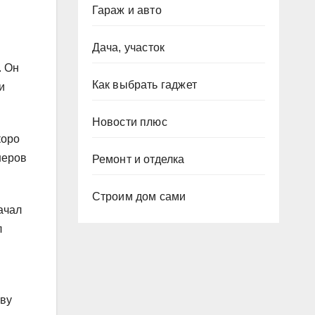
Гараж и авто
Дача, участок
. Он
Как выбрать гаджет
и
Новости плюс
коро
неров
Ремонт и отделка
Строим дом сами
ачал
л
ову