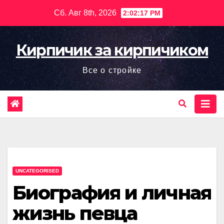
Перейти
Сб. Авг 8th, 2026
2:02:18 PM
к
содержимому
Кирпичик за кирпичиком
Все о стройке
UNCATEGORISED
Биография и личная
жизнь певца