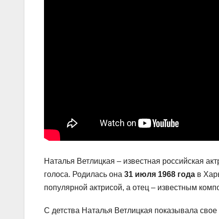
Наталья Ветлицкая – известная российская акт
голоса. Родилась она
31 июля 1968 года
в Харь
популярной актрисой, а отец – известным комп
С детства Наталья Ветлицкая показывала свое