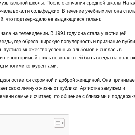
 музыкальной школы. После окончания средней школы Ната
учала вокал и сольфеджио. В течение учебных лет она стал
й, что подтверждало ее выдающиеся талант.
ала на телевидении. В 1991 году она стала участницей
езд», где обрела широкую популярность и признание публи
выпустила множество успешных альбомов и снялась в
и неповторимый стиль позволяют ей быть всегда на волоск
ад многими конкурентами.
ицкая остается скромной и доброй женщиной. Она принимае
вает свою личную жизнь от публики. Артистка замужем и
емени семье и считает, что общение с близкими и поддержк