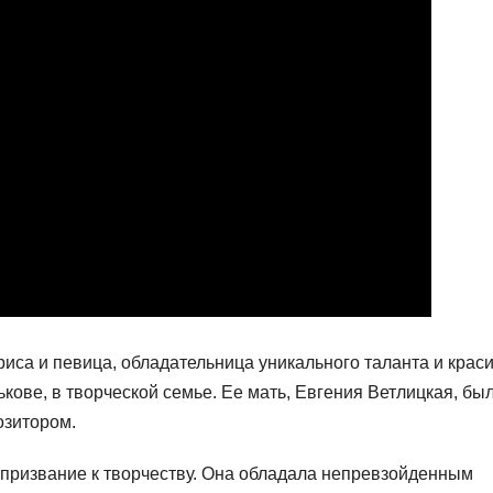
риса и певица, обладательница уникального таланта и крас
кове, в творческой семье. Ее мать, Евгения Ветлицкая, бы
озитором.
 призвание к творчеству. Она обладала непревзойденным