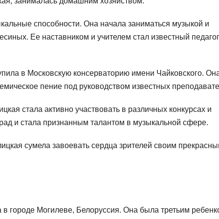
цкая, занималась домашним хозяйством.
кальные способности. Она начала заниматься музыкой и
синых. Ее наставником и учителем стал известный педагог
упила в Московскую консерваторию имени Чайковского. Он
демическое пение под руководством известных преподавате
цкая стала активно участвовать в различных конкурсах и
рад и стала признанным талантом в музыкальной сфере.
лицкая сумела завоевать сердца зрителей своим прекрасн
 в городе Могилеве, Белоруссия. Она была третьим ребенк