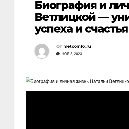
Биография и ли
р
p
l
а
Ветлицкой — ун
a
в
успеха и счастья
s
и
s
т
n
От
metcom16_ru
ь
i
НОЯ 2, 2023
k
i