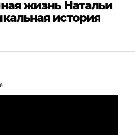
чная жизнь Натальи
икальная история