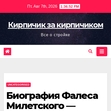
Перейти
Пт. Авг 7th, 2026
1:36:53 PM
к
содержимому
Кирпичик за кирпичиком
Все о стройке
UNCATEGORISED
Биография Фалеса
Милетского —