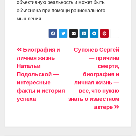
объективную реальность и может быть
объяснена при помощи рационального
мышления.
Навигация
Биография и
Супонев Сергей
личная жизнь
— причина
по
Натальи
смерти,
записям
Подольской —
биография и
интересные
личная жизнь —
факты и история
все, что нужно
успеха
знать о известном
актере