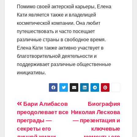
Помимо своей актерской карьеры, Елена
Кати является также и владелицей
косметической компании. Она любит
путешествовать и часто посещает
различные страны в свободное время.
Елена Кати также активно участвует в
благотворительной деятельности и
поддерживает различные общественные
инициативы.
Навигация
Бари Алибасов
Биография
преодолевает все
Николая Лескова
по
преграды —
— презентация и
записям
секреты его
ключевые
личной жизни,
моменты его