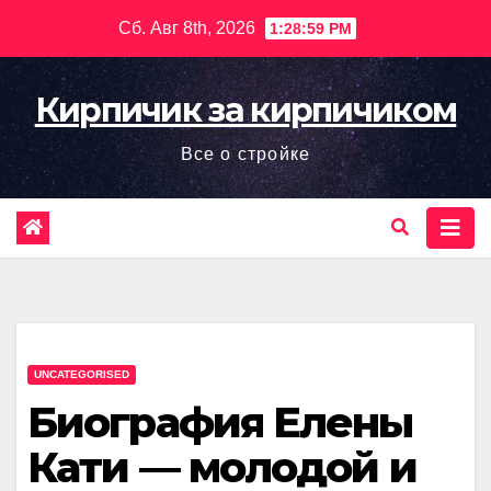
Перейти
Сб. Авг 8th, 2026
1:29:00 PM
к
содержимому
Кирпичик за кирпичиком
Все о стройке
UNCATEGORISED
Биография Елены
Кати — молодой и