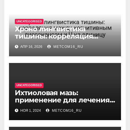
UNCATEGORISED
Хроно лингвистика
тишины: корреляция
между когнитивным
АПР 16, 2026
METCOM16_RU
диссонансом и U на
единицу
UNCATEGORISED
Ихтиоловая мазь:
применение для лечения
фурункулов
НОЯ 1, 2024
METCOM16_RU