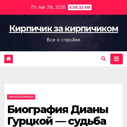
Перейти
Пт. Авг 7th, 2026
4:08:33 AM
к
содержимому
Кирпичик за кирпичиком
Все о стройке
UNCATEGORISED
Биография Дианы
Гурцкой — судьба