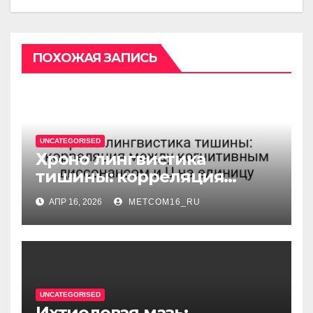
ПОХОЖАЯ ЗАПИСЬ
UNCATEGORISED
Хроно лингвистика
тишины: корреляция
между когнитивным
АПР 16, 2026
METCOM16_RU
диссонансом и U на
единицу
UNCATEGORISED
Ихтиоловая мазь: