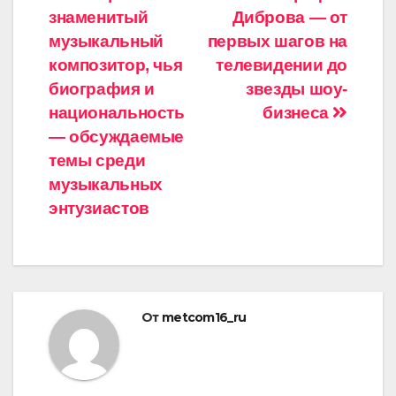
знаменитый
Диброва — от
по
музыкальный
первых шагов на
записям
композитор, чья
телевидении до
биография и
звезды шоу-
национальность
бизнеса
— обсуждаемые
темы среди
музыкальных
энтузиастов
От
metcom16_ru