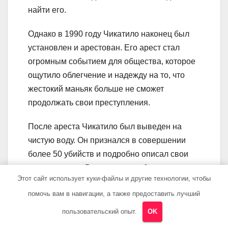
найти его.
Однако в 1990 году Чикатило наконец был
установлен и арестован. Его арест стал
огромным событием для общества, которое
ощутило облегчение и надежду на то, что
жестокий маньяк больше не сможет
продолжать свои преступления.
После ареста Чикатило был выведен на
чистую воду. Он признался в совершении
более 50 убийств и подробно описал свои
преступления. В ходе суда он был признан
Этот сайт использует куки-файлы и другие технологии, чтобы
виновным во всех предъявленных
помочь вам в навигации, а также предоставить лучший
обвинениях и осужден к смертной казни.
пользовательский опыт.
OK
Арест Чикатило позволил окончательно