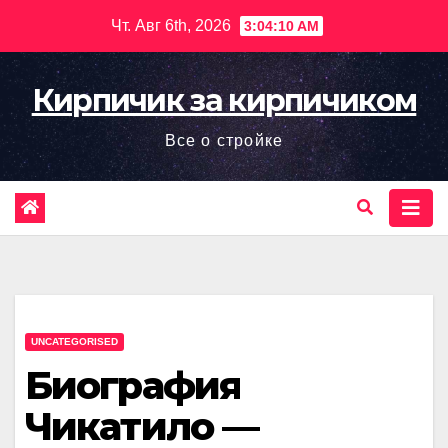
Перейти
Чт. Авг 6th, 2026
3:04:11 AM
к
содержимому
Кирпичик за кирпичиком
Все о стройке
UNCATEGORISED
Биография
Чикатило —