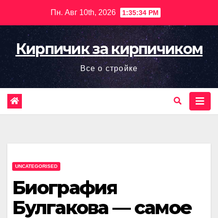
Перейти
Пн. Авг 10th, 2026
1:35:35 PM
к
содержимому
Кирпичик за кирпичиком
Все о стройке
UNCATEGORISED
Биография
Булгакова — самое