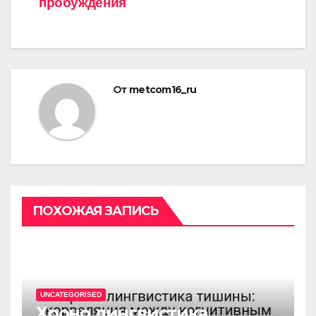
пробуждения
От
metcom16_ru
ПОХОЖАЯ ЗАПИСЬ
UNCATEGORISED
Хроно лингвистика