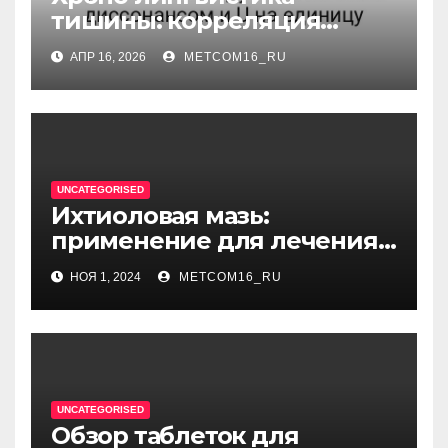
тишины: корреляция
между когнитивным
АПР 16, 2026
METCOM16_RU
диссонансом и U на
единицу
UNCATEGORISED
Ихтиоловая мазь:
применение для лечения
фурункулов
НОЯ 1, 2024
METCOM16_RU
UNCATEGORISED
Обзор таблеток для