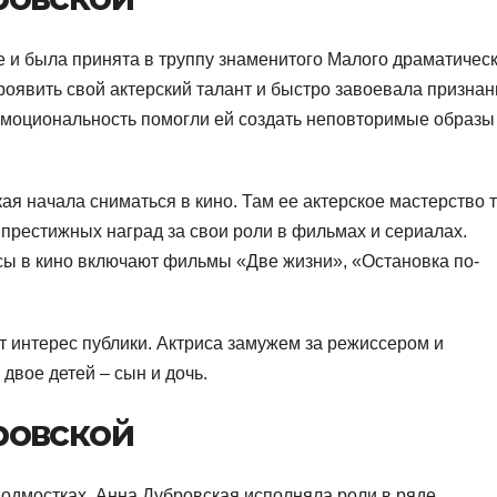
е и была принята в труппу знаменитого Малого драматичес
проявить свой актерский талант и быстро завоевала призна
 эмоциональность помогли ей создать неповторимые образы
ая начала сниматься в кино. Там ее актерское мастерство 
престижных наград за свои роли в фильмах и сериалах.
сы в кино включают фильмы «Две жизни», «Остановка по-
 интерес публики. Актриса замужем за режиссером и
вое детей – сын и дочь.
ровской
подмостках. Анна Дубровская исполняла роли в ряде