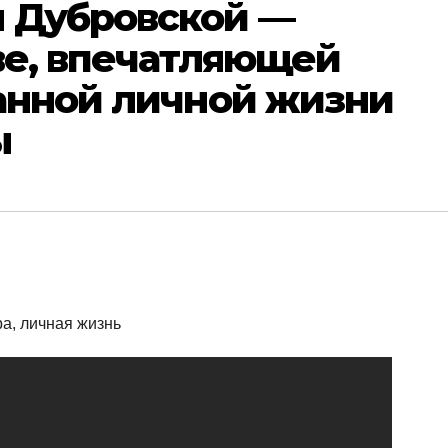
 Дубровской —
ве, впечатляющей
анной личной жизни
ы