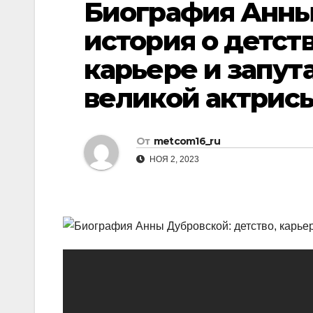
Биография Анны
р
p
l
а
история о детст
a
в
карьере и запут
s
и
s
великой актрис
т
n
ь
i
От
metcom16_ru
k
НОЯ 2, 2023
i