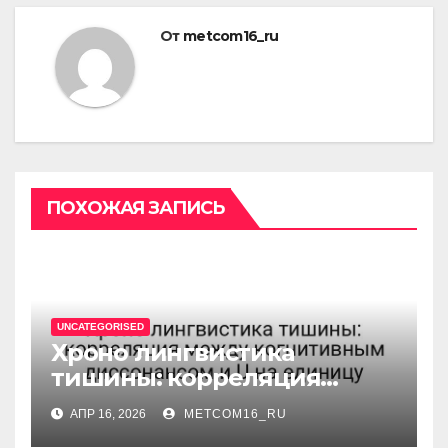
От
metcom16_ru
ПОХОЖАЯ ЗАПИСЬ
UNCATEGORISED
Хроно лингвистика
тишины: корреляция
между когнитивным
АПР 16, 2026
METCOM16_RU
диссонансом и U на