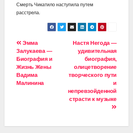
Смерть Чикатило наступила путем
расстрела.
Навигация
Эмма
Настя Негода —
Залукаева —
удивительная
по
Биография и
биография,
записям
Жизнь Жены
олицетворение
Вадима
творческого пути
Малинина
и
непревзойденной
страсти к музыке