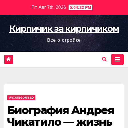
Перейти
Пт. Авг 7th, 2026
5:04:23 PM
к
содержимому
Кирпичик за кирпичиком
Все о стройке
UNCATEGORISED
Биография Андрея
Чикатило — жизнь