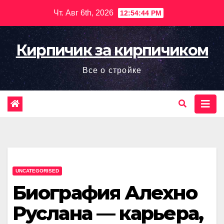
Перейти
Чт. Авг 6th, 2026
12:54:45 PM
к
содержимому
Кирпичик за кирпичиком
Все о стройке
UNCATEGORISED
Биография Алехно
Руслана — карьера,