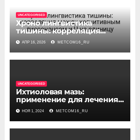
UNCATEGORISED
Хроно лингвистика
тишины: корреляция
между когнитивным
АПР 16, 2026
METCOM16_RU
диссонансом и U на
единицу
UNCATEGORISED
Ихтиоловая мазь:
применение для лечения
фурункулов
НОЯ 1, 2024
METCOM16_RU