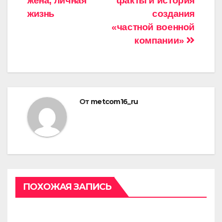
записям
жена, личная
факты и история
жизнь
создания
«частной военной
компании»
От
metcom16_ru
ПОХОЖАЯ ЗАПИСЬ