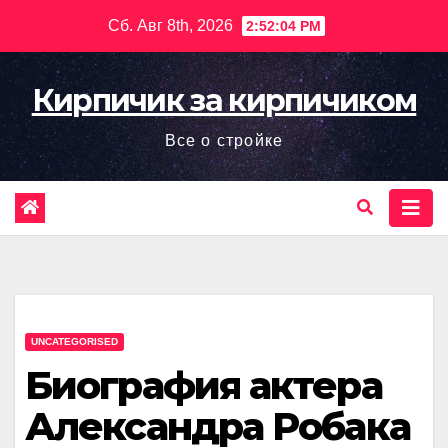
Перейти
Сб. Авг 8th, 2026
2:52:05 PM
к
содержимому
Кирпичик за кирпичиком
Все о стройке
UNCATEGORISED
Биография актера
Александра Робака