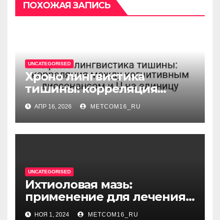
ПОХОЖАЯ ЗАПИСЬ
UNCATEGORISED
Хроно лингвистика
тишины: корреляция
между когнитивным
АПР 16, 2026
METCOM16_RU
диссонансом и U на
единицу
UNCATEGORISED
Ихтиоловая мазь:
применение для лечения
фурункулов
НОЯ 1, 2024
METCOM16_RU