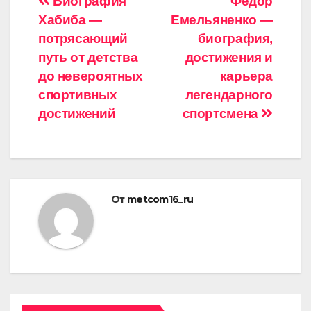
Навигация
Биография
Федор
Хабиба —
Емельяненко —
по
потрясающий
биография,
записям
путь от детства
достижения и
до невероятных
карьера
спортивных
легендарного
достижений
спортсмена
От
metcom16_ru