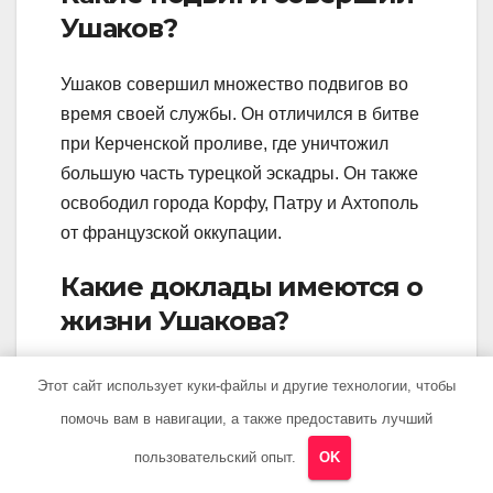
Ушаков?
Ушаков совершил множество подвигов во
время своей службы. Он отличился в битве
при Керченской проливе, где уничтожил
большую часть турецкой эскадры. Он также
освободил города Корфу, Патру и Ахтополь
от французской оккупации.
Какие доклады имеются о
жизни Ушакова?
О жизни Ушакова имеется множество
Этот сайт использует куки-файлы и другие технологии, чтобы
докладов и источников. Он оставил за собой
помочь вам в навигации, а также предоставить лучший
богатое наследие в виде своих писем,
пользовательский опыт.
OK
дневников и документов о битвах и