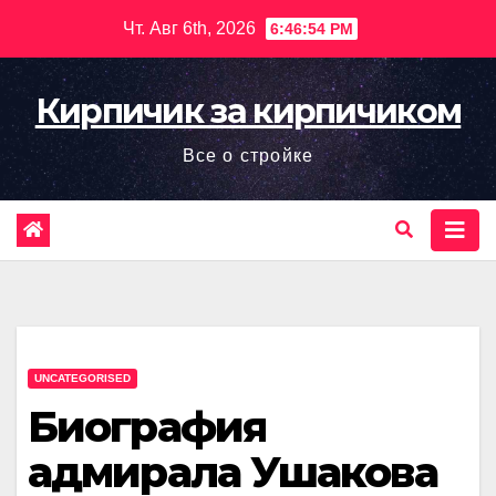
Перейти
Чт. Авг 6th, 2026
6:46:55 PM
к
содержимому
Кирпичик за кирпичиком
Все о стройке
UNCATEGORISED
Биография
адмирала Ушакова