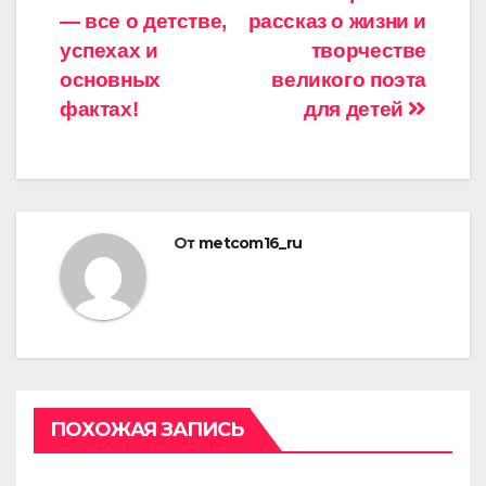
записям
— все о детстве,
рассказ о жизни и
успехах и
творчестве
основных
великого поэта
фактах!
для детей
От
metcom16_ru
ПОХОЖАЯ ЗАПИСЬ