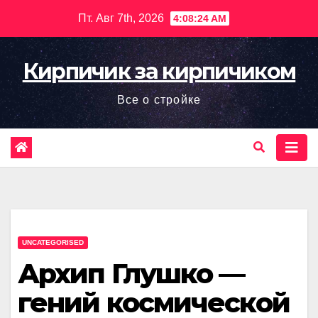
Перейти
Пт. Авг 7th, 2026
4:08:25 AM
к
содержимому
Кирпичик за кирпичиком
Все о стройке
UNCATEGORISED
Архип Глушко —
гений космической