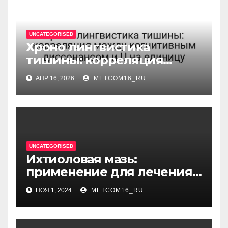
UNCATEGORISED
Хроно лингвистика
тишины: корреляция
между когнитивным
АПР 16, 2026
METCOM16_RU
диссонансом и U на
единицу
UNCATEGORISED
Ихтиоловая мазь:
применение для лечения
фурункулов
НОЯ 1, 2024
METCOM16_RU