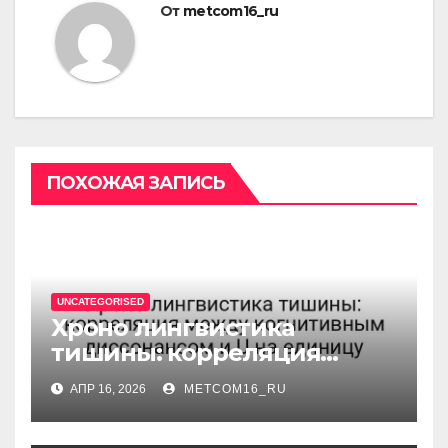
От
metcom16_ru
ПОХОЖАЯ ЗАПИСЬ
UNCATEGORISED
Хроно лингвистика
тишины: корреляция
между когнитивным
АПР 16, 2026
METCOM16_RU
диссонансом и U на
единицу