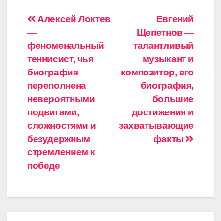
Навигация
Алексей Локтев
Евгений
—
Щепетнов —
по
феноменальный
талантливый
записям
теннисист, чья
музыкант и
биография
композитор, его
переполнена
биография,
невероятными
большие
подвигами,
достижения и
сложностями и
захватывающие
безудержным
факты
стремлением к
победе