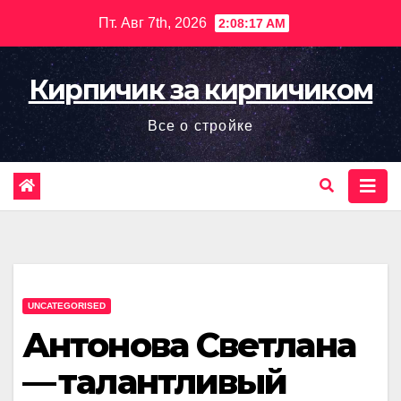
Перейти
Пт. Авг 7th, 2026
2:08:18 AM
к
содержимому
Кирпичик за кирпичиком
Все о стройке
UNCATEGORISED
Антонова Светлана
— талантливый