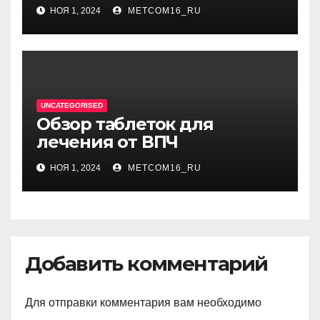
фурункулов
НОЯ 1, 2024
METCOM16_RU
UNCATEGORISED
Обзор таблеток для
лечения от ВПЧ
НОЯ 1, 2024
METCOM16_RU
Добавить комментарий
Для отправки комментария вам необходимо