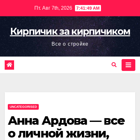
Перейти
Пт. Авг 7th, 2026
7:41:50 AM
к
содержимому
Кирпичик за кирпичиком
Все о стройке
UNCATEGORISED
Анна Ардова — все
о личной жизни,