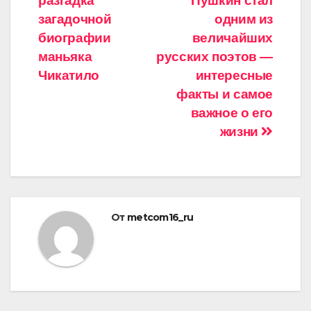
разгадка
Пушкин стал
записям
загадочной
одним из
биографии
величайших
маньяка
русских поэтов —
Чикатило
интересные
факты и самое
важное о его
жизни
От
metcom16_ru