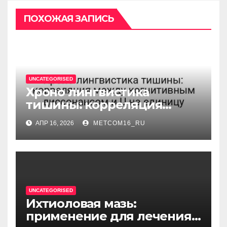
ПОХОЖАЯ ЗАПИСЬ
UNCATEGORISED
Хроно лингвистика
тишины: корреляция
между когнитивным
АПР 16, 2026
METCOM16_RU
диссонансом и U на
единицу
UNCATEGORISED
Ихтиоловая мазь:
применение для лечения