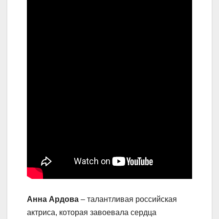
Анна Ардова
– талантливая российская
актриса, которая завоевала сердца