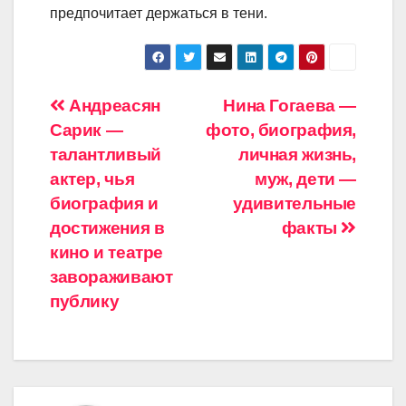
предпочитает держаться в тени.
Навигация
Андреасян
Нина Гогаева —
Сарик —
фото, биография,
по
талантливый
личная жизнь,
записям
актер, чья
муж, дети —
биография и
удивительные
достижения в
факты
кино и театре
завораживают
публику