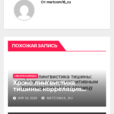
От
metcom16_ru
ПОХОЖАЯ ЗАПИСЬ
UNCATEGORISED
Хроно лингвистика
тишины: корреляция
между когнитивным
АПР 16, 2026
METCOM16_RU
диссонансом и U на
единицу