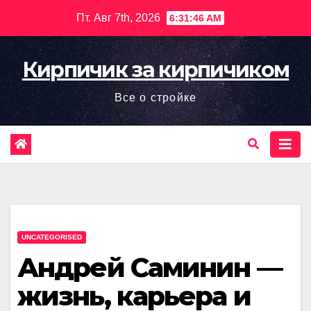
Перейти
Пт. Авг 7th, 2026
6:31:47 AM
к
содержимому
Кирпичик за кирпичиком
Все о стройке
UNCATEGORISED
Андрей Саминин —
жизнь, карьера и