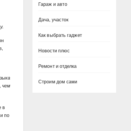
Гараж и авто
Дача, участок
у.
Как выбрать гаджет
он
в,
Новости плюс
Ремонт и отделка
узыка
Строим дом сами
, чем
е в
и по