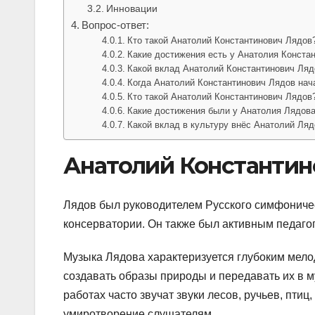
Инновации
Вопрос-ответ:
Кто такой Анатолий Константинович Лядов
Какие достижения есть у Анатолия Конста
Какой вклад Анатолий Константинович Ляд
Когда Анатолий Константинович Лядов нач
Кто такой Анатолий Константинович Лядов
Какие достижения были у Анатолия Лядов
Какой вклад в культуру внёс Анатолий Ля
Анатолий Константин
Лядов был руководителем Русского симфоничес
консерватории. Он также был активным педаго
Музыка Лядова характеризуется глубоким мело
создавать образы природы и передавать их в му
работах часто звучат звуки лесов, ручьев, пти
умиротворение слушателям.