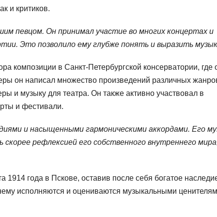
к и критиков.
им певцом. Он принимал участие во многих концертах и
тии. Это позволило ему глубже понять и выразить музык
ра композиции в Санкт-Петербургской консерватории, где 
ьеры он написал множество произведений различных жанро
ы и музыку для театра. Он также активно участвовал в
ерты и фестивали.
диями и насыщенными гармоническими аккордами. Его м
ь скорее рефлексией его собственного внутреннего мира
а 1914 года в Пскове, оставив после себя богатое наследи
жнему исполняются и оцениваются музыкальными ценителям