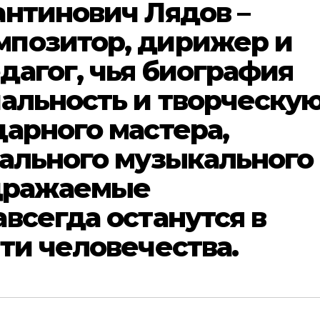
нтинович Лядов –
позитор, дирижер и
агог, чья биография
альность и творческу
арного мастера,
кального музыкального
одражаемые
всегда останутся в
ти человечества.