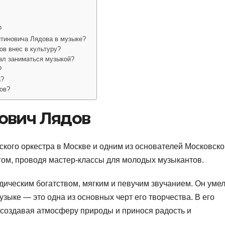
?
нтиновича Лядова в музыке?
ов внес в культуру?
ал заниматься музыкой?
?
а?
дов?
ович Лядов
кого оркестра в Москве и одним из основателей Московско
гом, проводя мастер-классы для молодых музыкантов.
дическим богатством, мягким и певучим звучанием. Он уме
зыке — это одна из основных черт его творчества. В его
ц, создавая атмосферу природы и принося радость и