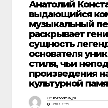
Анатолий Конста
р
p
l
а
выдающийся ком
a
в
музыкальный пед
s
и
s
раскрывает гени
т
n
ь
сущность легенд
i
основателя уни
k
стиля, чьи неп
i
произведения на
культурной памя
От
metcom16_ru
НОЯ 1, 2023