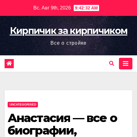
Перейти
Вс. Авг 9th, 2026
9:42:33 AM
к
содержимому
Кирпичик за кирпичиком
Все о стройке
UNCATEGORISED
Анастасия — все о
биографии,