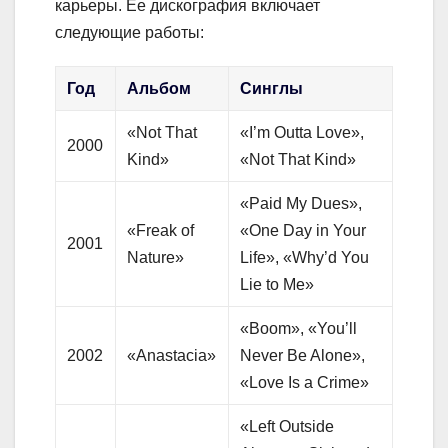
карьеры. Ее дискография включает
следующие работы:
Год
Альбом
Синглы
«Not That
«I’m Outta Love»,
2000
Kind»
«Not That Kind»
«Paid My Dues»,
«Freak of
«One Day in Your
2001
Nature»
Life», «Why’d You
Lie to Me»
«Boom», «You’ll
2002
«Anastacia»
Never Be Alone»,
«Love Is a Crime»
«Left Outside