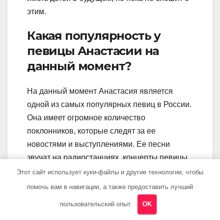
этим.
Какая популярность у
певицы Анастасии на
данный момент?
На данный момент Анастасия является
одной из самых популярных певиц в России.
Она имеет огромное количество
поклонников, которые следят за ее
новостями и выступлениями. Ее песни
звучат на радиостанциях, концерты певицы
всегда собирают полные залы. Безусловно,
Этот сайт использует куки-файлы и другие технологии, чтобы
популярность Анастасии растет с каждым
помочь вам в навигации, а также предоставить лучший
годом.
пользовательский опыт.
OK