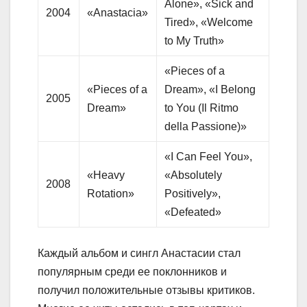
Alone», «Sick and
2004
«Anastacia»
Tired», «Welcome
to My Truth»
«Pieces of a
«Pieces of a
Dream», «I Belong
2005
Dream»
to You (Il Ritmo
della Passione)»
«I Can Feel You»,
«Heavy
«Absolutely
2008
Rotation»
Positively»,
«Defeated»
Каждый альбом и сингл Анастасии стал
популярным среди ее поклонников и
получил положительные отзывы критиков.