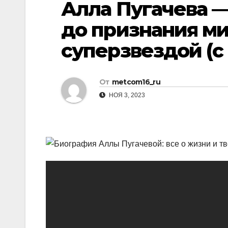
Алла Пугачева —
р
p
l
а
до признания м
a
в
суперзвездой (с
s
и
s
т
n
От
metcom16_ru
ь
i
НОЯ 3, 2023
k
i