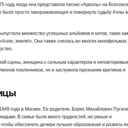
75 году, когда она представила песню «Ариэль» на Всесою
е было просто завораживающее и повернуло судьбу Аллы в
ыпустила множество успешных альбомов и хитов, таких ка
«Алло, земля!». Она также снялась во многих кинофильмах 
рство.
ьной сцены, женщина с сильным характером и неповторимы
лионов поклонников, но и заслужила признание критиков и
вицы
949 года в Москве. Ее родители, Борис Михайлович Пугаче
юдьми. В семье было много трудностей, но умные и
 чтобы обеспечить дочери лучшее образование и развить е