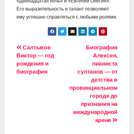
«Двенадцатая ночь» и «Евгений Онегин».
Его выразительность и талант позволяют
ему успешно справляться с любыми ролями.
Навигация
Салтыков
Биография
Виктор — год
Алексея,
по
рождения и
пианиста
записям
биография
султанов — от
детства в
провинциальном
городе до
признания на
международной
арене