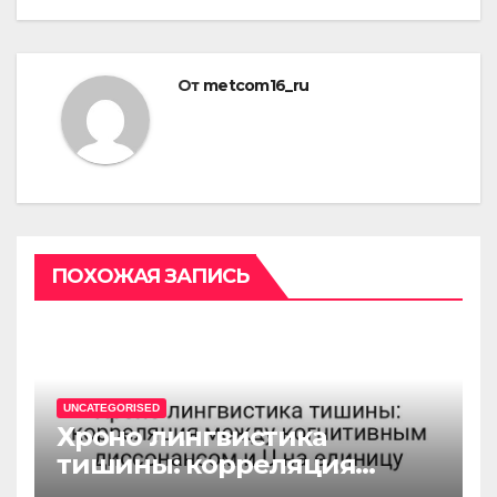
От
metcom16_ru
ПОХОЖАЯ ЗАПИСЬ
UNCATEGORISED
Хроно лингвистика
тишины: корреляция
между когнитивным