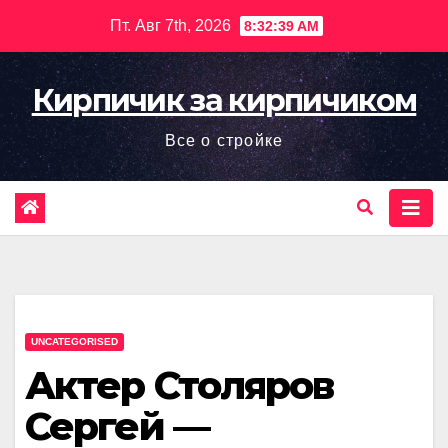
Перейти
Пт. Авг 7th, 2026
8:32:40 AM
к
содержимому
Кирпичик за кирпичиком
Все о стройке
UNCATEGORISED
Актер Столяров
Сергей —