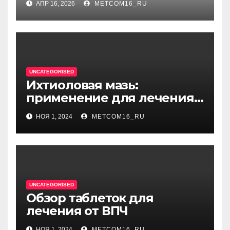
АПР 16, 2026
METCOM16_RU
диссонансом и U на
единицу
UNCATEGORISED
Ихтиоловая мазь:
применение для лечения
фурункулов
НОЯ 1, 2024
METCOM16_RU
UNCATEGORISED
Обзор таблеток для
лечения от ВПЧ
НОЯ 1, 2024
METCOM16_RU