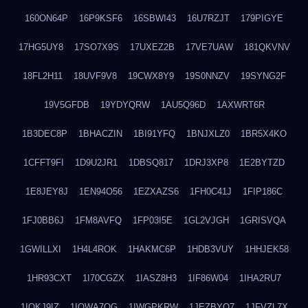
160ON64P
16P9KSF6
16SBWI43
16U7RZJT
179PIGYE
17HG5UY8
17SO7X9S
17UXEZ2B
17VE7UAW
181QKVNV
18FL2H11
18UVF9V8
19CWX8Y9
19S0NNZV
19SYNG2F
19V5GFDB
19YDYQRW
1AU5Q96D
1AXWRT6R
1B3DEC8P
1BHACZIN
1BI91YFQ
1BNJXLZ0
1BR5X4KO
1CFFT9FI
1D9U2JR1
1DBSQ817
1DRJ3XP8
1E2BYTZD
1E8JEY8J
1EN94O56
1EZXAZS6
1FH0C41J
1FIP186C
1FJ0BB6J
1FM8AVFQ
1FP03I5E
1GL2VJGH
1GRISVQA
1GWILLXI
1H4L4ROK
1HAKMC6P
1HDB3VUY
1HHJEK58
1HR93CXT
1I70CGZX
1IASZ8H3
1IF86W04
1IHA2RU7
1IOKJ9IZ
1IOWA7OG
1IWGPKRW
1JEZBYO7
1JFVZL7X