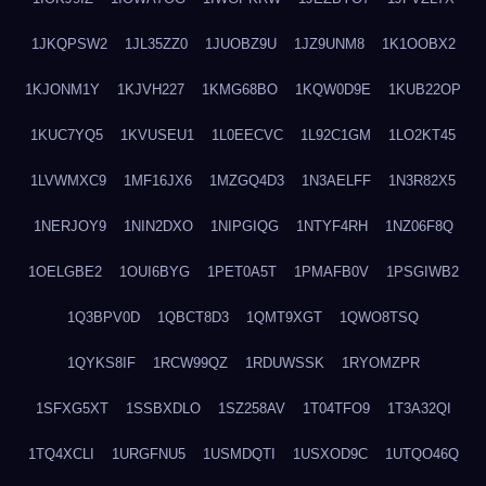
1JKQPSW2
1JL35ZZ0
1JUOBZ9U
1JZ9UNM8
1K1OOBX2
1KJONM1Y
1KJVH227
1KMG68BO
1KQW0D9E
1KUB22OP
1KUC7YQ5
1KVUSEU1
1L0EECVC
1L92C1GM
1LO2KT45
1LVWMXC9
1MF16JX6
1MZGQ4D3
1N3AELFF
1N3R82X5
1NERJOY9
1NIN2DXO
1NIPGIQG
1NTYF4RH
1NZ06F8Q
1OELGBE2
1OUI6BYG
1PET0A5T
1PMAFB0V
1PSGIWB2
1Q3BPV0D
1QBCT8D3
1QMT9XGT
1QWO8TSQ
1QYKS8IF
1RCW99QZ
1RDUWSSK
1RYOMZPR
1SFXG5XT
1SSBXDLO
1SZ258AV
1T04TFO9
1T3A32QI
1TQ4XCLI
1URGFNU5
1USMDQTI
1USXOD9C
1UTQO46Q