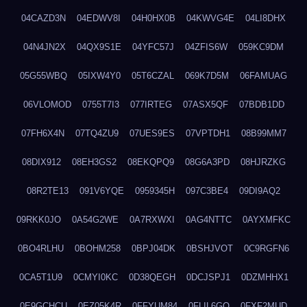
04CAZD3N
04EDWV8I
04H0HX0B
04KWVG4E
04LI8DHX
04N4JN2X
04QX9S1E
04YFC57J
04ZFIS6W
059KC9DM
05G55WBQ
05IXW4Y0
05T6CZAL
069K7D5M
06FAMUAG
06VLOMOD
0755T7I3
077IRTEG
07ASX5QF
07BDB1DD
07FH6X4N
07TQ4ZU9
07UES9ES
07VPTDH1
08B99MM7
08DIX912
08EH3GS2
08EKQPQ9
08G6A3PD
08HJRZKG
08R2TE13
091V6YQE
0959345H
097C3BE4
09DI9AQ2
09RKK0JO
0A54G2WE
0A7RXWXI
0AG4NTTC
0AYXMFKC
0BO4RLHU
0BOHM258
0BPJ04DK
0BSHJVOT
0C9RGFN6
0CA5T1U9
0CMYI0KC
0D38QEGH
0DCJSPJ1
0DZMHHX1
0E9GCHCU
0EZ05K4R
0FFYUM84
0FLIL6GQ
0FXF2MUD