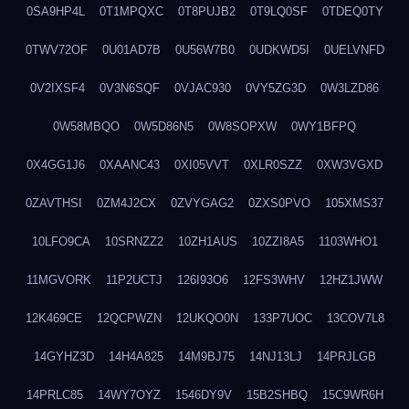
0SA9HP4L
0T1MPQXC
0T8PUJB2
0T9LQ0SF
0TDEQ0TY
0TWV72OF
0U01AD7B
0U56W7B0
0UDKWD5I
0UELVNFD
0V2IXSF4
0V3N6SQF
0VJAC930
0VY5ZG3D
0W3LZD86
0W58MBQO
0W5D86N5
0W8SOPXW
0WY1BFPQ
0X4GG1J6
0XAANC43
0XI05VVT
0XLR0SZZ
0XW3VGXD
0ZAVTHSI
0ZM4J2CX
0ZVYGAG2
0ZXS0PVO
105XMS37
10LFO9CA
10SRNZZ2
10ZH1AUS
10ZZI8A5
1103WHO1
11MGVORK
11P2UCTJ
126I93O6
12FS3WHV
12HZ1JWW
12K469CE
12QCPWZN
12UKQO0N
133P7UOC
13COV7L8
14GYHZ3D
14H4A825
14M9BJ75
14NJ13LJ
14PRJLGB
14PRLC85
14WY7OYZ
1546DY9V
15B2SHBQ
15C9WR6H