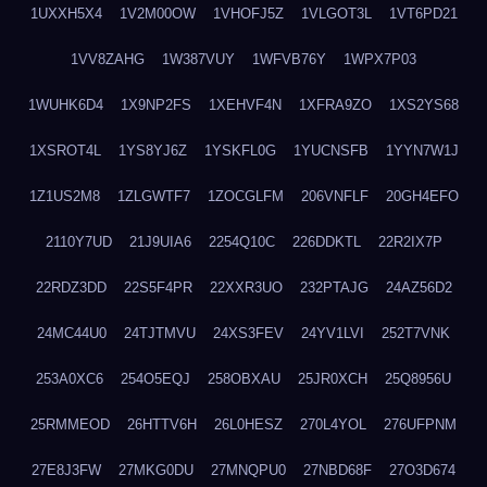
1UXXH5X4
1V2M00OW
1VHOFJ5Z
1VLGOT3L
1VT6PD21
1VV8ZAHG
1W387VUY
1WFVB76Y
1WPX7P03
1WUHK6D4
1X9NP2FS
1XEHVF4N
1XFRA9ZO
1XS2YS68
1XSROT4L
1YS8YJ6Z
1YSKFL0G
1YUCNSFB
1YYN7W1J
1Z1US2M8
1ZLGWTF7
1ZOCGLFM
206VNFLF
20GH4EFO
2110Y7UD
21J9UIA6
2254Q10C
226DDKTL
22R2IX7P
22RDZ3DD
22S5F4PR
22XXR3UO
232PTAJG
24AZ56D2
24MC44U0
24TJTMVU
24XS3FEV
24YV1LVI
252T7VNK
253A0XC6
254O5EQJ
258OBXAU
25JR0XCH
25Q8956U
25RMMEOD
26HTTV6H
26L0HESZ
270L4YOL
276UFPNM
27E8J3FW
27MKG0DU
27MNQPU0
27NBD68F
27O3D674