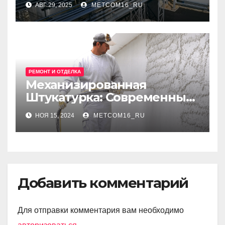
АВГ 29, 2025
METCOM16_RU
инженерных решений
РЕМОНТ И ОТДЕЛКА
Механизированная
Штукатурка: Современные
Технологии для
НОЯ 15, 2024
METCOM16_RU
Идеальных Стен
Добавить комментарий
Для отправки комментария вам необходимо