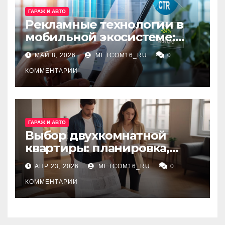
ГАРАЖ И АВТО
Рекламные технологии в
мобильной экосистеме:
ключевые сервисы и
МАЙ 8, 2026
METCOM16_RU
0
принципы работы
КОММЕНТАРИИ
ГАРАЖ И АВТО
Выбор двухкомнатной
квартиры: планировка,
состояние жилья и
АПР 23, 2026
METCOM16_RU
0
проверка документов
КОММЕНТАРИИ