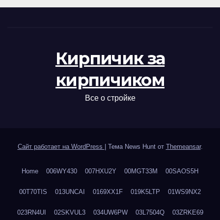
Кирпичик за
кирпичиком
Все о стройке
Сайт работает на WordPress
|
Тема News Hunt от
Themeansar
.
Home
006WY430
007HXU2Y
00MGT33M
00SAOS5H
00T70TIS
013UNCAI
0169XX1F
019K5LTP
01WS9NX2
023RN4UI
02SKVUL3
034UW6PW
03L7504Q
03ZRKE69