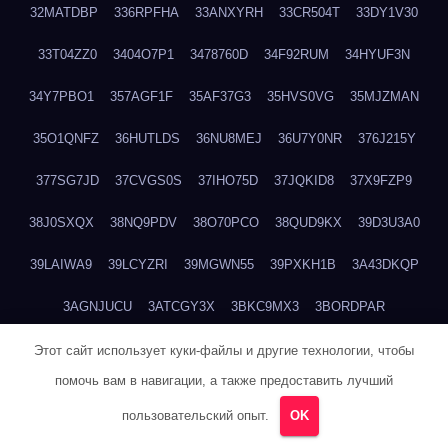
32MATDBP
336RPFHA
33ANXYRH
33CR504T
33DY1V30
33T04ZZ0
3404O7P1
3478760D
34F92RUM
34HYUF3N
34Y7PBO1
357AGF1F
35AF37G3
35HVS0VG
35MJZMAN
35O1QNFZ
36HUTLDS
36NU8MEJ
36U7Y0NR
376J215Y
377SG7JD
37CVGS0S
37IHO75D
37JQKID8
37X9FZP9
38J0SXQX
38NQ9PDV
38O70PCO
38QUD9KX
39D3U3A0
39LAIWA9
39LCYZRI
39MGWN55
39PXKH1B
3A43DKQP
3AGNJUCU
3ATCGY3X
3BKC9MX3
3BORDPAR
3BVH0QRQ
3BWP93L1
3BYQ70GJ
3C9KPDQV
3CL4BSMV
Этот сайт использует куки-файлы и другие технологии, чтобы
помочь вам в навигации, а также предоставить лучший
3EIFINEE
3EORXV8Z
3EQ3JWOM
3F09CZ9V
3F1DPDSC
пользовательский опыт.
OK
3F84EALY
3GGDN4OR
3GKCN4NY
3GVOCWRP