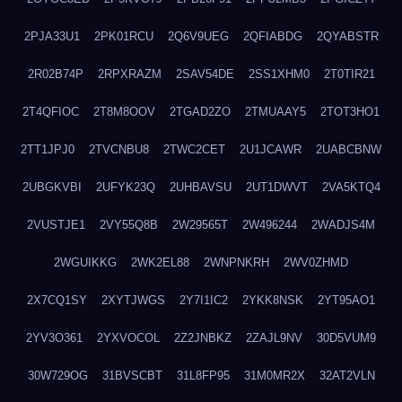
2PJA33U1
2PK01RCU
2Q6V9UEG
2QFIABDG
2QYABSTR
2R02B74P
2RPXRAZM
2SAV54DE
2SS1XHM0
2T0TIR21
2T4QFIOC
2T8M8OOV
2TGAD2ZO
2TMUAAY5
2TOT3HO1
2TT1JPJ0
2TVCNBU8
2TWC2CET
2U1JCAWR
2UABCBNW
2UBGKVBI
2UFYK23Q
2UHBAVSU
2UT1DWVT
2VA5KTQ4
2VUSTJE1
2VY55Q8B
2W29565T
2W496244
2WADJS4M
2WGUIKKG
2WK2EL88
2WNPNKRH
2WV0ZHMD
2X7CQ1SY
2XYTJWGS
2Y7I1IC2
2YKK8NSK
2YT95AO1
2YV3O361
2YXVOCOL
2Z2JNBKZ
2ZAJL9NV
30D5VUM9
30W729OG
31BVSCBT
31L8FP95
31M0MR2X
32AT2VLN