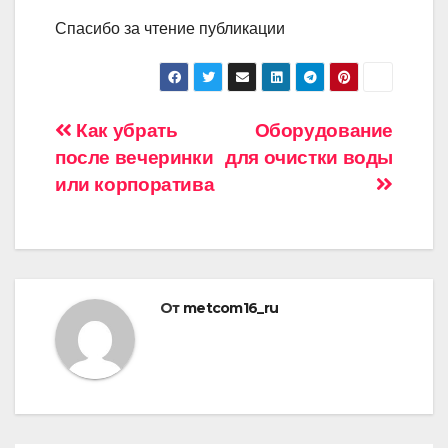
Спасибо за чтение публикации
Навигация
Как убрать
Оборудование
после вечеринки
для очистки воды
по
или корпоратива
записям
От
metcom16_ru