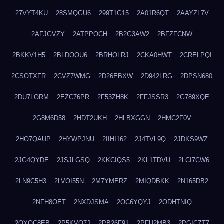
27VYT4KU
28SMQGU6
299T1G15
2A01R6QT
2AAYZL7V
2AFJGVZY
2ATPPOCH
2B2G3AW2
2BFZFCNW
2BKKV1H5
2BLDOOU6
2BRHOLRJ
2CKA0HWT
2CRELPQI
2CSOTXFR
2CVZ7WMG
2D26EBXW
2D942LRG
2DPSN680
2DU7LORM
2EZC76PR
2F53ZH8K
2FFJSSR3
2G789XQE
2G8M6D58
2HDT2UKH
2HLBXGGN
2HMC2F0V
2HO7QAUP
2HYWPJNU
2IIHI162
2J4TVL9Q
2JDKS9WZ
2JG4QYDE
2JSJLGSQ
2KKCIQS5
2KL1TDVU
2LCI7CW6
2LN9C5H3
2LVOI55N
2M7YMERZ
2MIQDBKK
2N165DB2
2NFH8OET
2NXDJSMA
2OC6YQYJ
2ODHTNIQ
2OYOC8EB
2P5KVO7J
2PB26F91
2PFU2MB3
2PGICZT7