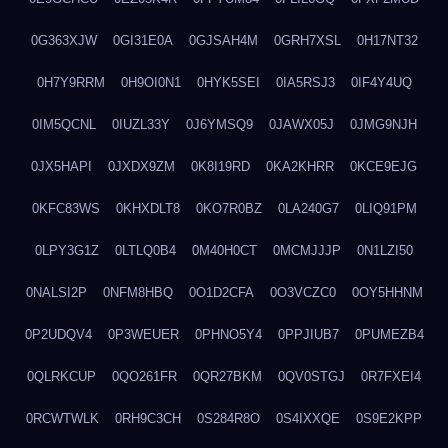
0G363XJW
0GI31E0A
0GJSAH4M
0GRH7XSL
0H17NT32
0H7Y9RRM
0H9OI0N1
0HYK5SEI
0IA5RSJ3
0IF4Y4UQ
0IM5QCNL
0IUZL33Y
0J6YMSQ9
0JAWX05J
0JMG9NJH
0JX5HAPI
0JXDX9ZM
0K8I19RD
0KA2KHRR
0KCE9EJG
0KFC83WS
0KHXDLT8
0KO7R0BZ
0LA240G7
0LIQ91PM
0LPY3G1Z
0LTLQ0B4
0M40H0CT
0MCMJJJP
0N1LZI50
0NALSI2P
0NFM8HBQ
0O1D2CFA
0O3VCZC0
0OY5HHNM
0P2UDQV4
0P3WEUER
0PHNO5Y4
0PPJIUB7
0PUMEZB4
0QLRKCUP
0QO261FR
0QR27BKM
0QV0STGJ
0R7FXEI4
0RCWTWLK
0RH9C3CH
0S284R8O
0S4IXXQE
0S9E2KPP