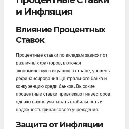
и Инфляция
Влияние Процентных
Ставок
Процентные ставки по вкладам зависят от
различных факторов, включая
экономическую ситуацию в стране, уровень
рефинансирования Центрального банка и
конкуренцию среди банков. Высокие
процентные ставки привлекают инвесторов,
однако важно учитывать стабильность и
надежность финансового учреждения.
Защита от Инфляции