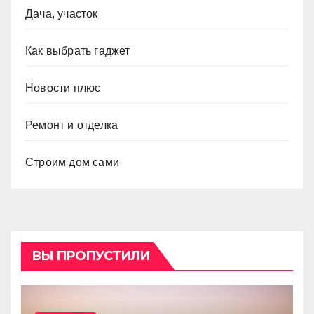
Дача, участок
Как выбрать гаджет
Новости плюс
Ремонт и отделка
Строим дом сами
ВЫ ПРОПУСТИЛИ