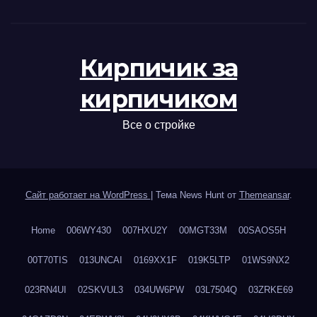
Кирпичик за
кирпичиком
Все о стройке
Сайт работает на WordPress
|
Тема News Hunt от
Themeansar
.
Home
006WY430
007HXU2Y
00MGT33M
00SAOS5H
00T70TIS
013UNCAI
0169XX1F
019K5LTP
01WS9NX2
023RN4UI
02SKVUL3
034UW6PW
03L7504Q
03ZRKE69