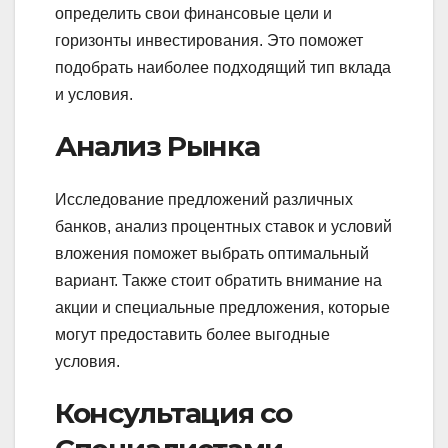
определить свои финансовые цели и
горизонты инвестирования. Это поможет
подобрать наиболее подходящий тип вклада
и условия.
Анализ Рынка
Исследование предложений различных
банков, анализ процентных ставок и условий
вложения поможет выбрать оптимальный
вариант. Также стоит обратить внимание на
акции и специальные предложения, которые
могут предоставить более выгодные
условия.
Консультация со