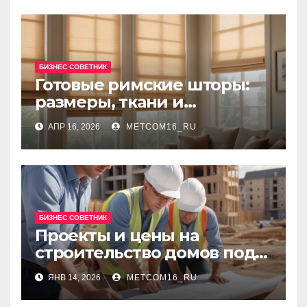
БИЗНЕС СОВЕТНИК
Готовые римские шторы:
размеры, ткани и
рекомендации по выбору
АПР 16, 2026
METCOM16_RU
БИЗНЕС СОВЕТНИК
Проекты и цены на
строительство домов под
ключ: сравнение решений
ЯНВ 14, 2026
METCOM16_RU
и ориентиры бюджета