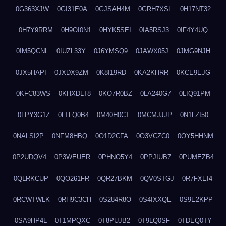
0G363XJW
0GI31E0A
0GJSAH4M
0GRH7XSL
0H17NT32
0H7Y9RRM
0H9OI0N1
0HYK5SEI
0IA5RSJ3
0IF4Y4UQ
0IM5QCNL
0IUZL33Y
0J6YMSQ9
0JAWX05J
0JMG9NJH
0JX5HAPI
0JXDX9ZM
0K8I19RD
0KA2KHRR
0KCE9EJG
0KFC83WS
0KHXDLT8
0KO7R0BZ
0LA240G7
0LIQ91PM
0LPY3G1Z
0LTLQ0B4
0M40H0CT
0MCMJJJP
0N1LZI50
0NALSI2P
0NFM8HBQ
0O1D2CFA
0O3VCZC0
0OY5HHNM
0P2UDQV4
0P3WEUER
0PHNO5Y4
0PPJIUB7
0PUMEZB4
0QLRKCUP
0QO261FR
0QR27BKM
0QV0STGJ
0R7FXEI4
0RCWTWLK
0RH9C3CH
0S284R8O
0S4IXXQE
0S9E2KPP
0SA9HP4L
0T1MPQXC
0T8PUJB2
0T9LQ0SF
0TDEQ0TY