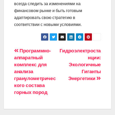
всегда следить за изменениями на
финансовом рынке и быть готовым
адаптировать свою стратегию в
соответствии с новыми условиями.
Навигация
Программно-
Гидроэлектроста
аппаратный
нции:
по
комплекс для
Экологичные
записям
анализа
Гиганты
гранулометричес
Энергетики
кого состава
горных пород