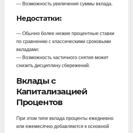
— Возможность увеличения суммы вклада.
Недостатки:
— Обычно более низкие процентные ставки
по сравнению с классическими сроковыми
вкладами;
— Возможность частичного снятия может
снизить дисциплину сбережений.
Вклады с
Капитализацией
Процентов
При этом типе вклада проценты ежедневно
или ежемесячно добавляются к основной