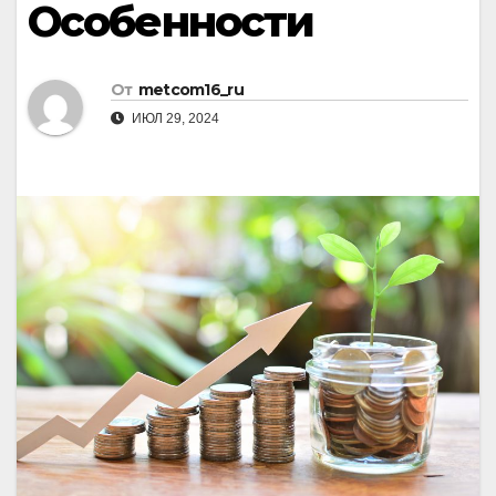
Особенности
От
metcom16_ru
ИЮЛ 29, 2024