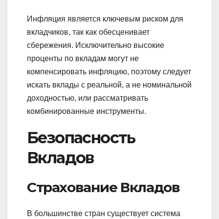
Инфляция является ключевым риском для
вкладчиков, так как обесценивает
сбережения. Исключительно высокие
проценты по вкладам могут не
компенсировать инфляцию, поэтому следует
искать вклады с реальной, а не номинальной
доходностью, или рассматривать
комбинированные инструменты.
Безопасность
Вкладов
Страхование Вкладов
В большинстве стран существует система