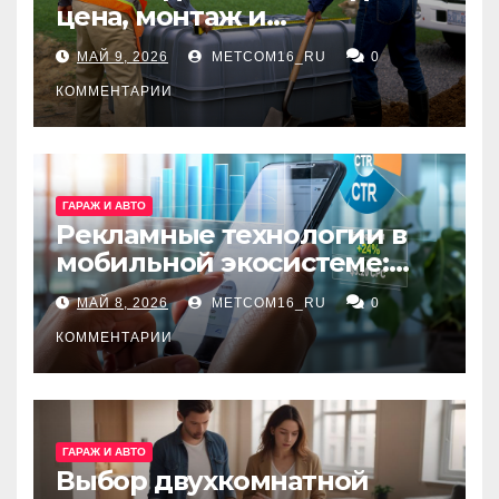
цена, монтаж и
организация автономной
МАЙ 9, 2026
METCOM16_RU
0
канализации
КОММЕНТАРИИ
ГАРАЖ И АВТО
Рекламные технологии в
мобильной экосистеме:
ключевые сервисы и
МАЙ 8, 2026
METCOM16_RU
0
принципы работы
КОММЕНТАРИИ
ГАРАЖ И АВТО
Выбор двухкомнатной