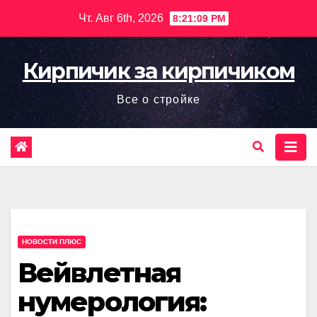
Перейти
Чт. Авг 6th, 2026
8:21:11 PM
к
содержимому
Кирпичик за кирпичиком
Все о стройке
НОВОСТИ ПЛЮС
Вейвлетная
нумерология: