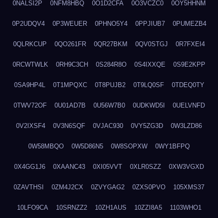
0NALSI2P
0NFM8HBQ
0O1D2CFA
0O3VCZC0
0OY5HHNM
0P2UDQV4
0P3WEUER
0PHNO5Y4
0PPJIUB7
0PUMEZB4
0QLRKCUP
0QO261FR
0QR27BKM
0QV0STGJ
0R7FXEI4
0RCWTWLK
0RH9C3CH
0S284R8O
0S4IXXQE
0S9E2KPP
0SA9HP4L
0T1MPQXC
0T8PUJB2
0T9LQ0SF
0TDEQ0TY
0TWV72OF
0U01AD7B
0U56W7B0
0UDKWD5I
0UELVNFD
0V2IXSF4
0V3N6SQF
0VJAC930
0VY5ZG3D
0W3LZD86
0W58MBQO
0W5D86N5
0W8SOPXW
0WY1BFPQ
0X4GG1J6
0XAANC43
0XI05VVT
0XLR0SZZ
0XW3VGXD
0ZAVTHSI
0ZM4J2CX
0ZVYGAG2
0ZXS0PVO
105XMS37
10LFO9CA
10SRNZZ2
10ZH1AUS
10ZZI8A5
1103WHO1