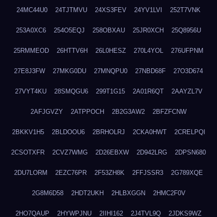
24MC44U0
24TJTMVU
24XS3FEV
24YV1LVI
252T7VNK
253A0XC6
254O5EQJ
258OBXAU
25JR0XCH
25Q8956U
25RMMEOD
26HTTV6H
26L0HESZ
270L4YOL
276UFPNM
27E8J3FW
27MKG0DU
27MNQPU0
27NBD68F
27O3D674
27VYT4KU
28SMQGU6
299T1G15
2A01R6QT
2AAYZL7V
2AFJGVZY
2ATPPOCH
2B2G3AW2
2BFZFCNW
2BKKV1H5
2BLDOOU6
2BRHOLRJ
2CKA0HWT
2CRELPQI
2CSOTXFR
2CVZ7WMG
2D26EBXW
2D942LRG
2DPSN680
2DU7LORM
2EZC76PR
2F53ZH8K
2FFJSSR3
2G789XQE
2G8M6D58
2HDT2UKH
2HLBXGGN
2HMC2F0V
2HO7QAUP
2HYWPJNU
2IIHI162
2J4TVL9Q
2JDKS9WZ