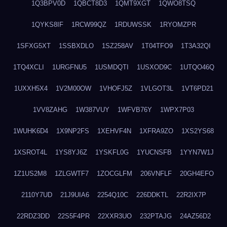
1Q3BPV0D
1QBCT8D3
1QMT9XGT
1QWO8TSQ
1QYKS8IF
1RCW99QZ
1RDUWSSK
1RYOMZPR
1SFXG5XT
1SSBXDLO
1SZ258AV
1T04TFO9
1T3A32QI
1TQ4XCLI
1URGFNU5
1USMDQTI
1USXOD9C
1UTQO46Q
1UXXH5X4
1V2M00OW
1VHOFJ5Z
1VLGOT3L
1VT6PD21
1VV8ZAHG
1W387VUY
1WFVB76Y
1WPX7P03
1WUHK6D4
1X9NP2FS
1XEHVF4N
1XFRA9ZO
1XS2YS68
1XSROT4L
1YS8YJ6Z
1YSKFL0G
1YUCNSFB
1YYN7W1J
1Z1US2M8
1ZLGWTF7
1ZOCGLFM
206VNFLF
20GH4EFO
2110Y7UD
21J9UIA6
2254Q10C
226DDKTL
22R2IX7P
22RDZ3DD
22S5F4PR
22XXR3UO
232PTAJG
24AZ56D2