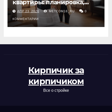
квартиры: планировка,
состояние жилья и
АПР 23, 2026
METCOM16_RU
0
проверка документов
КОММЕНТАРИИ
Кирпичик за
кирпичиком
Все о стройке