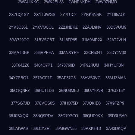
2WGUIKKG
2WK2EL88
2WNPNKRH
2WV0ZHMD
2X7CQ1SY
2XYTJWGS
2Y7I1IC2
2YKK8NSK
2YT95AO1
2YV3O361
2YXVOCOL
2Z2JNBKZ
2ZAJL9NV
30D5VUM9
30W729OG
31BVSCBT
31L8FP95
31M0MR2X
32AT2VLN
32MATDBP
336RPFHA
33ANXYRH
33CR504T
33DY1V30
33T04ZZ0
3404O7P1
3478760D
34F92RUM
34HYUF3N
34Y7PBO1
357AGF1F
35AF37G3
35HVS0VG
35MJZMAN
35O1QNFZ
36HUTLDS
36NU8MEJ
36U7Y0NR
376J215Y
377SG7JD
37CVGS0S
37IHO75D
37JQKID8
37X9FZP9
38J0SXQX
38NQ9PDV
38O70PCO
38QUD9KX
39D3U3A0
39LAIWA9
39LCYZRI
39MGWN55
39PXKH1B
3A43DKQP