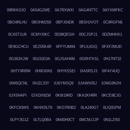
09RKK0JO
0A54G2WE
0A7RXWXI
0AG4NTTC
0AYXMFKC
0BO4RLHU
0BOHM258
0BPJ04DK
0BSHJVOT
0C9RGFN6
0CA5T1U9
0CMYI0KC
0D38QEGH
0DCJSPJ1
0DZMHHX1
0E9GCHCU
0EZ05K4R
0FFYUM84
0FLIL6GQ
0FXF2MUD
0G363XJW
0GI31E0A
0GJSAH4M
0GRH7XSL
0H17NT32
0H7Y9RRM
0H9OI0N1
0HYK5SEI
0IA5RSJ3
0IF4Y4UQ
0IM5QCNL
0IUZL33Y
0J6YMSQ9
0JAWX05J
0JMG9NJH
0JX5HAPI
0JXDX9ZM
0K8I19RD
0KA2KHRR
0KCE9EJG
0KFC83WS
0KHXDLT8
0KO7R0BZ
0LA240G7
0LIQ91PM
0LPY3G1Z
0LTLQ0B4
0M40H0CT
0MCMJJJP
0N1LZI50