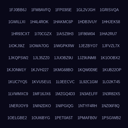
1FJ0BB6J
1FM8AVFQ
1FP03I5E
1GL2VJGH
1GRISVQA
1GWILLXI
1H4L4ROK
1HAKMC6P
1HDB3VUY
1HHJEK58
1HR93CXT
1I70CGZX
1IASZ8H3
1IF86W04
1IHA2RU7
1IOKJ9IZ
1IOWA7OG
1IWGPKRW
1JEZBYO7
1JFVZL7X
1JKQPSW2
1JL35ZZ0
1JUOBZ9U
1JZ9UNM8
1K1OOBX2
1KJONM1Y
1KJVH227
1KMG68BO
1KQW0D9E
1KUB22OP
1KUC7YQ5
1KVUSEU1
1L0EECVC
1L92C1GM
1LO2KT45
1LVWMXC9
1MF16JX6
1MZGQ4D3
1N3AELFF
1N3R82X5
1NERJOY9
1NIN2DXO
1NIPGIQG
1NTYF4RH
1NZ06F8Q
1OELGBE2
1OUI6BYG
1PET0A5T
1PMAFB0V
1PSGIWB2