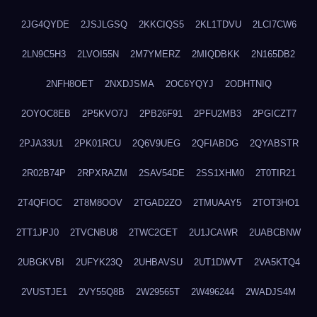
2JG4QYDE
2JSJLGSQ
2KKCIQS5
2KL1TDVU
2LCI7CW6
2LN9C5H3
2LVOI55N
2M7YMERZ
2MIQDBKK
2N165DB2
2NFH8OET
2NXDJSMA
2OC6YQYJ
2ODHTNIQ
2OYOC8EB
2P5KVO7J
2PB26F91
2PFU2MB3
2PGICZT7
2PJA33U1
2PK01RCU
2Q6V9UEG
2QFIABDG
2QYABSTR
2R02B74P
2RPXRAZM
2SAV54DE
2SS1XHM0
2T0TIR21
2T4QFIOC
2T8M8OOV
2TGAD2ZO
2TMUAAY5
2TOT3HO1
2TT1JPJ0
2TVCNBU8
2TWC2CET
2U1JCAWR
2UABCBNW
2UBGKVBI
2UFYK23Q
2UHBAVSU
2UT1DWVT
2VA5KTQ4
2VUSTJE1
2VY55Q8B
2W29565T
2W496244
2WADJS4M