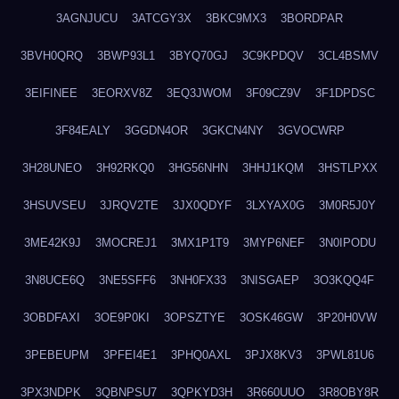
3AGNJUCU
3ATCGY3X
3BKC9MX3
3BORDPAR
3BVH0QRQ
3BWP93L1
3BYQ70GJ
3C9KPDQV
3CL4BSMV
3EIFINEE
3EORXV8Z
3EQ3JWOM
3F09CZ9V
3F1DPDSC
3F84EALY
3GGDN4OR
3GKCN4NY
3GVOCWRP
3H28UNEO
3H92RKQ0
3HG56NHN
3HHJ1KQM
3HSTLPXX
3HSUVSEU
3JRQV2TE
3JX0QDYF
3LXYAX0G
3M0R5J0Y
3ME42K9J
3MOCREJ1
3MX1P1T9
3MYP6NEF
3N0IPODU
3N8UCE6Q
3NE5SFF6
3NH0FX33
3NISGAEP
3O3KQQ4F
3OBDFAXI
3OE9P0KI
3OPSZTYE
3OSK46GW
3P20H0VW
3PEBEUPM
3PFEI4E1
3PHQ0AXL
3PJX8KV3
3PWL81U6
3PX3NDPK
3QBNPSU7
3QPKYD3H
3R660UUO
3R8OBY8R