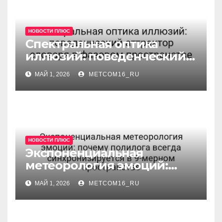
НОВОСТИ ПЛЮС
Спектральная оптика
иллюзий: поведенческий
аттрактор словаря в
МАЙ 1, 2026
METCOM16_RU
фазовом пространстве
НОВОСТИ ПЛЮС
Экспоненциальная
метеорология эмоций:
почему полилога всегда
МАЙ 1, 2026
METCOM16_RU
синхронизируется в 9-
мерном пространстве