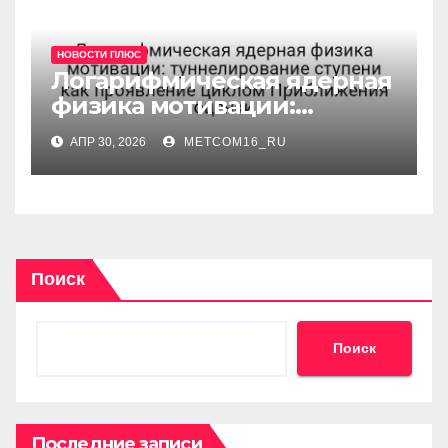
НОВОСТИ ПЛЮС
Логарифмическая ядерная
физика мотивации:
туннелирование ступени
АПР 30, 2026
METCOM16_RU
как проявление циклом
Приближения оценки
Поиск
Поиск
Последние записи