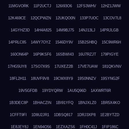
11MGVORK
11P2UCTJ
126I93O6
12FS3WHV
12HZ1JWW
12K469CE
12QCPWZN
12UKQO0N
133P7UOC
13COV7L8
14GYHZ3D
14H4A825
14M9BJ75
14NJ13LJ
14PRJLGB
14PRLC85
14WY7OYZ
1546DY9V
15B2SHBQ
15C9WR6H
160ON64P
16P9KSF6
16SBWI43
16U7RZJT
179PIGYE
17HG5UY8
17SO7X9S
17UXEZ2B
17VE7UAW
181QKVNV
18FL2H11
18UVF9V8
19CWX8Y9
19S0NNZV
19SYNG2F
19V5GFDB
19YDYQRW
1AU5Q96D
1AXWRT6R
1B3DEC8P
1BHACZIN
1BI91YFQ
1BNJXLZ0
1BR5X4KO
1CFFT9FI
1D9U2JR1
1DBSQ817
1DRJ3XP8
1E2BYTZD
1E8JEY8J
1EN94O56
1EZXAZS6
1FH0C41J
1FIP186C