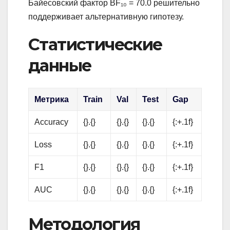
Байесовский фактор BF₁₀ = 70.0 решительно
поддерживает альтернативную гипотезу.
Статистические
данные
Метрика
Train
Val
Test
Gap
Accuracy
{}.{}
{}.{}
{}.{}
{:+.1f}
Loss
{}.{}
{}.{}
{}.{}
{:+.1f}
F1
{}.{}
{}.{}
{}.{}
{:+.1f}
AUC
{}.{}
{}.{}
{}.{}
{:+.1f}
Методология