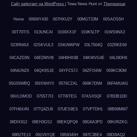
Сайт работает на WordPress
|
Тема News Hunt от
Themeansar
.
Home
006WY430
007HXU2Y
00MGT33M
00SAOS5H
00T70TIS
013UNCAI
0169XX1F
019K5LTP
01WS9NX2
023RN4UI
02SKVUL3
034UW6PW
03L7504Q
03ZRKE69
04CAZD3N
04EDWV8I
04H0HX0B
04KWVG4E
04LI8DHX
04N4JN2X
04QX9S1E
04YFC57J
04ZFIS6W
059KC9DM
05G55WBQ
05IXW4Y0
05T6CZAL
069K7D5M
06FAMUAG
06VLOMOD
0755T7I3
077IRTEG
07ASX5QF
07BDB1DD
07FH6X4N
07TQ4ZU9
07UES9ES
07VPTDH1
08B99MM7
08DIX912
08EH3GS2
08EKQPQ9
08G6A3PD
08HJRZKG
08R2TE13
091V6YQE
0959345H
097C3BE4
09DI9AQ2