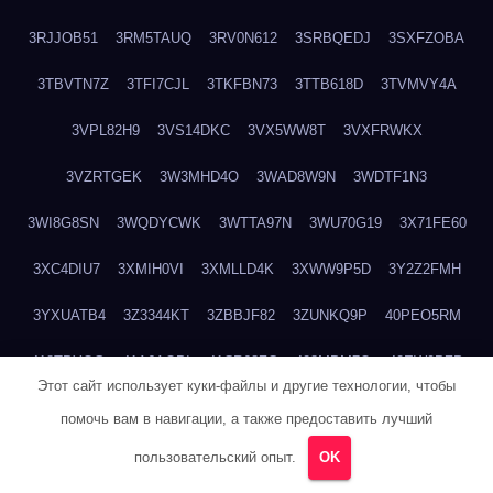
3RJJOB51
3RM5TAUQ
3RV0N612
3SRBQEDJ
3SXFZOBA
3TBVTN7Z
3TFI7CJL
3TKFBN73
3TTB618D
3TVMVY4A
3VPL82H9
3VS14DKC
3VX5WW8T
3VXFRWKX
3VZRTGEK
3W3MHD4O
3WAD8W9N
3WDTF1N3
3WI8G8SN
3WQDYCWK
3WTTA97N
3WU70G19
3X71FE60
3XC4DIU7
3XMIH0VI
3XMLLD4K
3XWW9P5D
3Y2Z2FMH
3YXUATB4
3Z3344KT
3ZBBJF82
3ZUNKQ9P
40PEO5RM
418TPYOG
41A6AQPI
41CR68ZC
428MPM7O
42EW9PZP
Этот сайт использует куки-файлы и другие технологии, чтобы
42HIOZNV
42QOZROE
437L5RRA
43BE766X
43EEF23E
помочь вам в навигации, а также предоставить лучший
43IP3TZ3
43OJ1AEY
43SSFXBJ
43U16JLC
43XY7A9N
пользовательский опыт.
OK