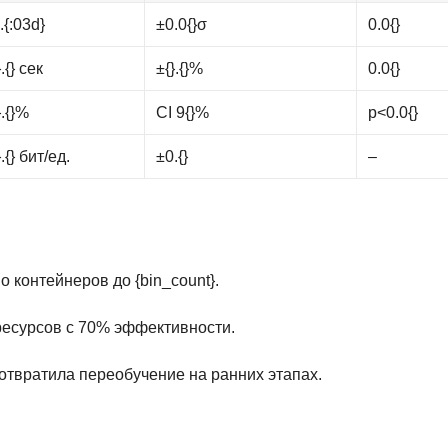
.{:03d}
±0.0{}σ
0.0{}
}.{} сек
±{}.{}%
0.0{}
}.{}%
CI 9{}%
p<0.0{}
}.{} бит/ед.
±0.{}
–
 контейнеров до {bin_count}.
 ресурсов с 70% эффективности.
отвратила переобучение на ранних этапах.