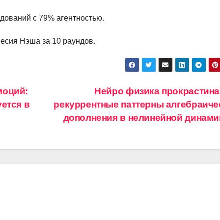
едований с 79% агентностью.
весия Нэша за 10 раундов.
моций:
Нейро физика прокрастина
ется в
рекуррентные паттерны алгебраиче
дополнения в нелинейной динам