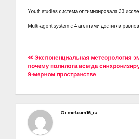
Youth studies система оптимизировала 33 иссл
Multi-agent system с 4 агентами достигла равно
Навигация
Экспоненциальная метеорология э
почему полилога всегда синхронизиру
по
9-мерном пространстве
записям
От
metcom16_ru