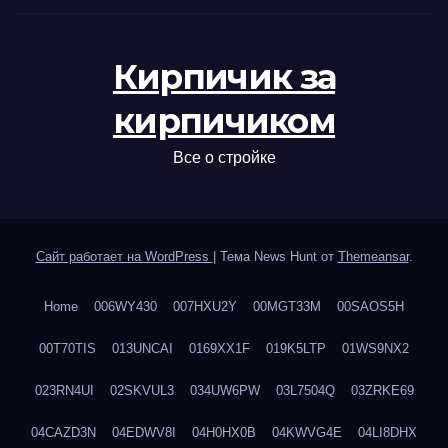
Кирпичик за
кирпичиком
Все о стройке
Сайт работает на WordPress
|
Тема News Hunt от
Themeansar
.
Home
006WY430
007HXU2Y
00MGT33M
00SAOS5H
00T70TIS
013UNCAI
0169XX1F
019K5LTP
01WS9NX2
023RN4UI
02SKVUL3
034UW6PW
03L7504Q
03ZRKE69
04CAZD3N
04EDWV8I
04H0HX0B
04KWVG4E
04LI8DHX