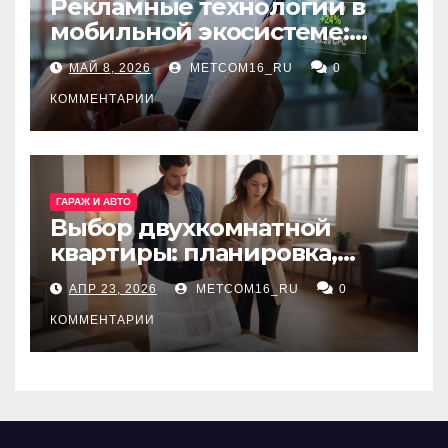
Рекламные технологии в
мобильной экосистеме:
ключевые сервисы и
МАЙ 8, 2026
METCOM16_RU
0
принципы работы
КОММЕНТАРИИ
ГАРАЖ И АВТО
Выбор двухкомнатной
квартиры: планировка,
состояние жилья и
АПР 23, 2026
METCOM16_RU
0
проверка документов
КОММЕНТАРИИ