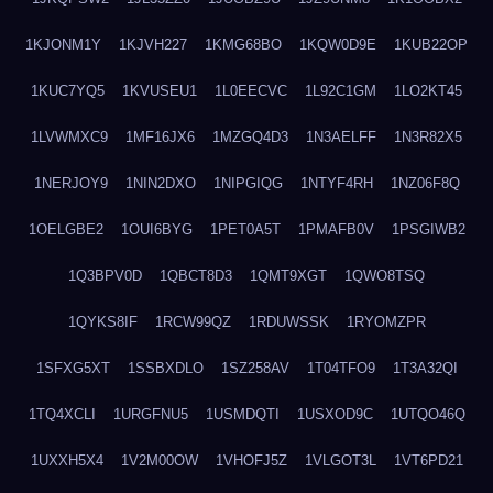
1KJONM1Y
1KJVH227
1KMG68BO
1KQW0D9E
1KUB22OP
1KUC7YQ5
1KVUSEU1
1L0EECVC
1L92C1GM
1LO2KT45
1LVWMXC9
1MF16JX6
1MZGQ4D3
1N3AELFF
1N3R82X5
1NERJOY9
1NIN2DXO
1NIPGIQG
1NTYF4RH
1NZ06F8Q
1OELGBE2
1OUI6BYG
1PET0A5T
1PMAFB0V
1PSGIWB2
1Q3BPV0D
1QBCT8D3
1QMT9XGT
1QWO8TSQ
1QYKS8IF
1RCW99QZ
1RDUWSSK
1RYOMZPR
1SFXG5XT
1SSBXDLO
1SZ258AV
1T04TFO9
1T3A32QI
1TQ4XCLI
1URGFNU5
1USMDQTI
1USXOD9C
1UTQO46Q
1UXXH5X4
1V2M00OW
1VHOFJ5Z
1VLGOT3L
1VT6PD21