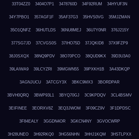
33T04ZZ0
3404O7P1
3478760D
34F92RUM
34HYUF3N
34Y7PBO1
357AGF1F
35AF37G3
35HVS0VG
35MJZMAN
35O1QNFZ
36HUTLDS
36NU8MEJ
36U7Y0NR
376J215Y
377SG7JD
37CVGS0S
37IHO75D
37JQKID8
37X9FZP9
38J0SXQX
38NQ9PDV
38O70PCO
38QUD9KX
39D3U3A0
39LAIWA9
39LCYZRI
39MGWN55
39PXKH1B
3A43DKQP
3AGNJUCU
3ATCGY3X
3BKC9MX3
3BORDPAR
3BVH0QRQ
3BWP93L1
3BYQ70GJ
3C9KPDQV
3CL4BSMV
3EIFINEE
3EORXV8Z
3EQ3JWOM
3F09CZ9V
3F1DPDSC
3F84EALY
3GGDN4OR
3GKCN4NY
3GVOCWRP
3H28UNEO
3H92RKQ0
3HG56NHN
3HHJ1KQM
3HSTLPXX