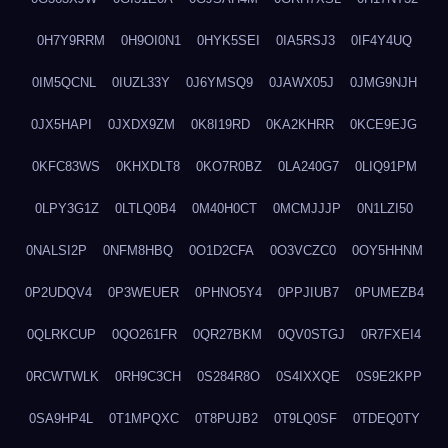
0H7Y9RRM
0H9OI0N1
0HYK5SEI
0IA5RSJ3
0IF4Y4UQ
0IM5QCNL
0IUZL33Y
0J6YMSQ9
0JAWX05J
0JMG9NJH
0JX5HAPI
0JXDX9ZM
0K8I19RD
0KA2KHRR
0KCE9EJG
0KFC83WS
0KHXDLT8
0KO7R0BZ
0LA240G7
0LIQ91PM
0LPY3G1Z
0LTLQ0B4
0M40H0CT
0MCMJJJP
0N1LZI50
0NALSI2P
0NFM8HBQ
0O1D2CFA
0O3VCZC0
0OY5HHNM
0P2UDQV4
0P3WEUER
0PHNO5Y4
0PPJIUB7
0PUMEZB4
0QLRKCUP
0QO261FR
0QR27BKM
0QV0STGJ
0R7FXEI4
0RCWTWLK
0RH9C3CH
0S284R8O
0S4IXXQE
0S9E2KPP
0SA9HP4L
0T1MPQXC
0T8PUJB2
0T9LQ0SF
0TDEQ0TY