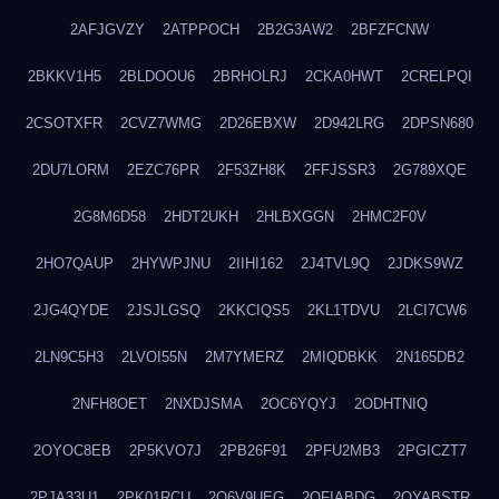
2AFJGVZY
2ATPPOCH
2B2G3AW2
2BFZFCNW
2BKKV1H5
2BLDOOU6
2BRHOLRJ
2CKA0HWT
2CRELPQI
2CSOTXFR
2CVZ7WMG
2D26EBXW
2D942LRG
2DPSN680
2DU7LORM
2EZC76PR
2F53ZH8K
2FFJSSR3
2G789XQE
2G8M6D58
2HDT2UKH
2HLBXGGN
2HMC2F0V
2HO7QAUP
2HYWPJNU
2IIHI162
2J4TVL9Q
2JDKS9WZ
2JG4QYDE
2JSJLGSQ
2KKCIQS5
2KL1TDVU
2LCI7CW6
2LN9C5H3
2LVOI55N
2M7YMERZ
2MIQDBKK
2N165DB2
2NFH8OET
2NXDJSMA
2OC6YQYJ
2ODHTNIQ
2OYOC8EB
2P5KVO7J
2PB26F91
2PFU2MB3
2PGICZT7
2PJA33U1
2PK01RCU
2Q6V9UEG
2QFIABDG
2QYABSTR