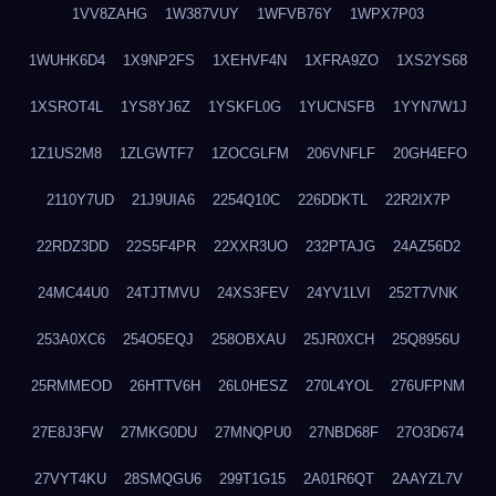
1VV8ZAHG
1W387VUY
1WFVB76Y
1WPX7P03
1WUHK6D4
1X9NP2FS
1XEHVF4N
1XFRA9ZO
1XS2YS68
1XSROT4L
1YS8YJ6Z
1YSKFL0G
1YUCNSFB
1YYN7W1J
1Z1US2M8
1ZLGWTF7
1ZOCGLFM
206VNFLF
20GH4EFO
2110Y7UD
21J9UIA6
2254Q10C
226DDKTL
22R2IX7P
22RDZ3DD
22S5F4PR
22XXR3UO
232PTAJG
24AZ56D2
24MC44U0
24TJTMVU
24XS3FEV
24YV1LVI
252T7VNK
253A0XC6
254O5EQJ
258OBXAU
25JR0XCH
25Q8956U
25RMMEOD
26HTTV6H
26L0HESZ
270L4YOL
276UFPNM
27E8J3FW
27MKG0DU
27MNQPU0
27NBD68F
27O3D674
27VYT4KU
28SMQGU6
299T1G15
2A01R6QT
2AAYZL7V