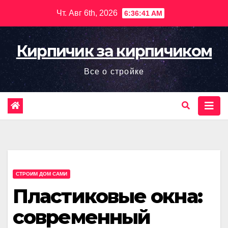
Перейти
Чт. Авг 6th, 2026
6:36:42 AM
к
содержимому
Кирпичик за кирпичиком
Все о стройке
СТРОИМ ДОМ САМИ
Пластиковые окна:
современный