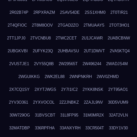
2R02B74P
2RPXRAZM
2SAV54DE
2SS1XHM0
2T0TIR21
2T4QFIOC
2T8M8OOV
2TGAD2ZO
2TMUAAY5
2TOT3HO1
2TT1JPJ0
2TVCNBU8
2TWC2CET
2U1JCAWR
2UABCBNW
2UBGKVBI
2UFYK23Q
2UHBAVSU
2UT1DWVT
2VA5KTQ4
2VUSTJE1
2VY55Q8B
2W29565T
2W496244
2WADJS4M
2WGUIKKG
2WK2EL88
2WNPNKRH
2WV0ZHMD
2X7CQ1SY
2XYTJWGS
2Y7I1IC2
2YKK8NSK
2YT95AO1
2YV3O361
2YXVOCOL
2Z2JNBKZ
2ZAJL9NV
30D5VUM9
30W729OG
31BVSCBT
31L8FP95
31M0MR2X
32AT2VLN
32MATDBP
336RPFHA
33ANXYRH
33CR504T
33DY1V30