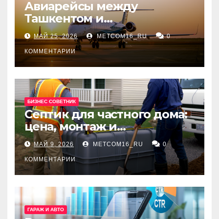
Авиарейсы между
Ташкентом и
Екатеринбургом
МАЙ 25, 2026
METCOM16_RU
0
КОММЕНТАРИИ
БИЗНЕС СОВЕТНИК
Септик для частного дома:
цена, монтаж и
организация автономной
МАЙ 9, 2026
METCOM16_RU
0
канализации
КОММЕНТАРИИ
ГАРАЖ И АВТО