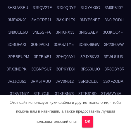
3HSUVSEU
3JRQV2TE
3JX0QDYF
3LXYAX0G
3M0R5J0Y
3ME42K9J
3MOCREJ1
3MX1P1T9
3MYP6NEF
3N0IPODU
3N8UCE6Q
3NE5SFF6
3NH0FX33
3NISGAEP
3O3KQQ4F
3OBDFAXI
3OE9P0KI
3OPSZTYE
3OSK46GW
3P20H0VW
3PEBEUPM
3PFEI4E1
3PHQ0AXL
3PJX8KV3
3PWL81U6
3PX3NDPK
3QBNPSU7
3QPKYD3H
3R660UUO
3R8OBY8R
3RJJOB51
3RM5TAUQ
3RV0N612
3SRBQEDJ
3SXFZOBA
3TBVTN7Z
3TFI7CJL
3TKFBN73
3TTB618D
3TVMVY4A
Этот сайт использует куки-файлы и другие технологии, чтобы
3VPL82H9
3VS14DKC
3VX5WW8T
3VXFRWKX
помочь вам в навигации, а также предоставить лучший
3VZRTGEK
3W3MHD4O
3WAD8W9N
3WDTF1N3
пользовательский опыт.
OK
3WI8G8SN
3WQDYCWK
3WTTA97N
3WU70G19
3X71FE60