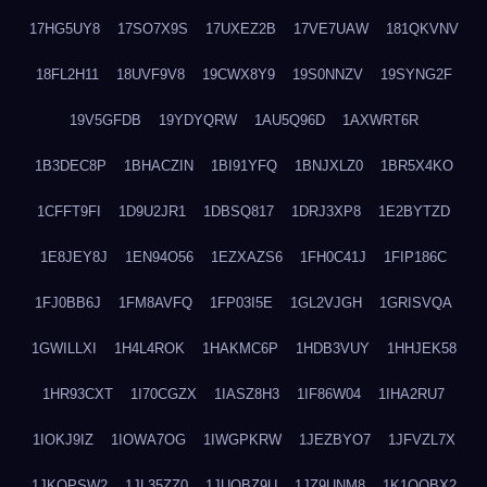
17HG5UY8
17SO7X9S
17UXEZ2B
17VE7UAW
181QKVNV
18FL2H11
18UVF9V8
19CWX8Y9
19S0NNZV
19SYNG2F
19V5GFDB
19YDYQRW
1AU5Q96D
1AXWRT6R
1B3DEC8P
1BHACZIN
1BI91YFQ
1BNJXLZ0
1BR5X4KO
1CFFT9FI
1D9U2JR1
1DBSQ817
1DRJ3XP8
1E2BYTZD
1E8JEY8J
1EN94O56
1EZXAZS6
1FH0C41J
1FIP186C
1FJ0BB6J
1FM8AVFQ
1FP03I5E
1GL2VJGH
1GRISVQA
1GWILLXI
1H4L4ROK
1HAKMC6P
1HDB3VUY
1HHJEK58
1HR93CXT
1I70CGZX
1IASZ8H3
1IF86W04
1IHA2RU7
1IOKJ9IZ
1IOWA7OG
1IWGPKRW
1JEZBYO7
1JFVZL7X
1JKQPSW2
1JL35ZZ0
1JUOBZ9U
1JZ9UNM8
1K1OOBX2