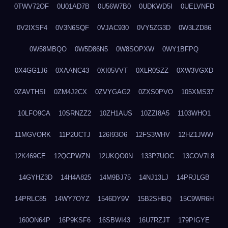
0TWV72OF
0U01AD7B
0U56W7B0
0UDKWD5I
0UELVNFD
0V2IXSF4
0V3N6SQF
0VJAC930
0VY5ZG3D
0W3LZD86
0W58MBQO
0W5D86N5
0W8SOPXW
0WY1BFPQ
0X4GG1J6
0XAANC43
0XI05VVT
0XLR0SZZ
0XW3VGXD
0ZAVTHSI
0ZM4J2CX
0ZVYGAG2
0ZXS0PVO
105XMS37
10LFO9CA
10SRNZZ2
10ZH1AUS
10ZZI8A5
1103WHO1
11MGVORK
11P2UCTJ
126I93O6
12FS3WHV
12HZ1JWW
12K469CE
12QCPWZN
12UKQO0N
133P7UOC
13COV7L8
14GYHZ3D
14H4A825
14M9BJ75
14NJ13LJ
14PRJLGB
14PRLC85
14WY7OYZ
1546DY9V
15B2SHBQ
15C9WR6H
160ON64P
16P9KSF6
16SBWI43
16U7RZJT
179PIGYE