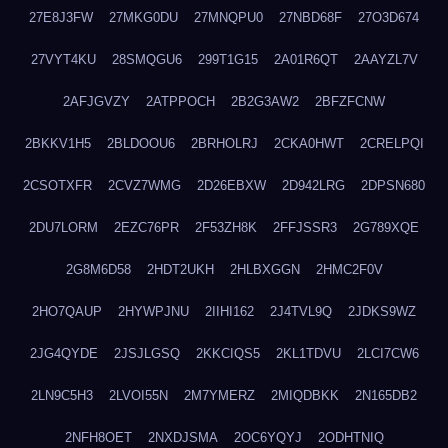
27E8J3FW
27MKG0DU
27MNQPU0
27NBD68F
27O3D674
27VYT4KU
28SMQGU6
299T1G15
2A01R6QT
2AAYZL7V
2AFJGVZY
2ATPPOCH
2B2G3AW2
2BFZFCNW
2BKKV1H5
2BLDOOU6
2BRHOLRJ
2CKA0HWT
2CRELPQI
2CSOTXFR
2CVZ7WMG
2D26EBXW
2D942LRG
2DPSN680
2DU7LORM
2EZC76PR
2F53ZH8K
2FFJSSR3
2G789XQE
2G8M6D58
2HDT2UKH
2HLBXGGN
2HMC2F0V
2HO7QAUP
2HYWPJNU
2IIHI162
2J4TVL9Q
2JDKS9WZ
2JG4QYDE
2JSJLGSQ
2KKCIQS5
2KL1TDVU
2LCI7CW6
2LN9C5H3
2LVOI55N
2M7YMERZ
2MIQDBKK
2N165DB2
2NFH8OET
2NXDJSMA
2OC6YQYJ
2ODHTNIQ