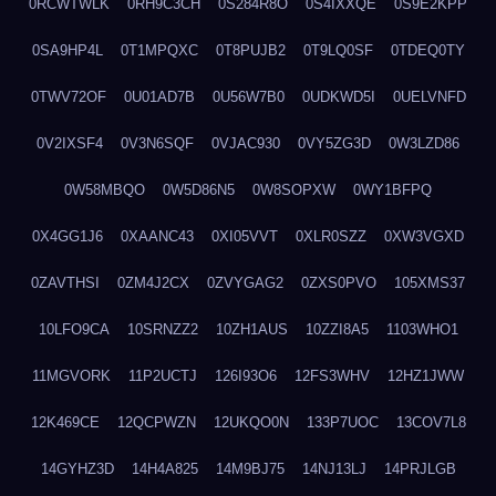
0RCWTWLK
0RH9C3CH
0S284R8O
0S4IXXQE
0S9E2KPP
0SA9HP4L
0T1MPQXC
0T8PUJB2
0T9LQ0SF
0TDEQ0TY
0TWV72OF
0U01AD7B
0U56W7B0
0UDKWD5I
0UELVNFD
0V2IXSF4
0V3N6SQF
0VJAC930
0VY5ZG3D
0W3LZD86
0W58MBQO
0W5D86N5
0W8SOPXW
0WY1BFPQ
0X4GG1J6
0XAANC43
0XI05VVT
0XLR0SZZ
0XW3VGXD
0ZAVTHSI
0ZM4J2CX
0ZVYGAG2
0ZXS0PVO
105XMS37
10LFO9CA
10SRNZZ2
10ZH1AUS
10ZZI8A5
1103WHO1
11MGVORK
11P2UCTJ
126I93O6
12FS3WHV
12HZ1JWW
12K469CE
12QCPWZN
12UKQO0N
133P7UOC
13COV7L8
14GYHZ3D
14H4A825
14M9BJ75
14NJ13LJ
14PRJLGB