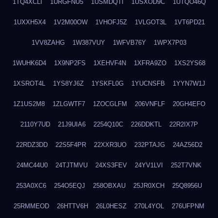
1TQ4XCLI
1URGFNU5
1USMDQTI
1USXOD9C
1UTQO46Q
1UXXH5X4
1V2M00OW
1VHOFJ5Z
1VLGOT3L
1VT6PD21
1VV8ZAHG
1W387VUY
1WFVB76Y
1WPX7P03
1WUHK6D4
1X9NP2FS
1XEHVF4N
1XFRA9ZO
1XS2YS68
1XSROT4L
1YS8YJ6Z
1YSKFL0G
1YUCNSFB
1YYN7W1J
1Z1US2M8
1ZLGWTF7
1ZOCGLFM
206VNFLF
20GH4EFO
2110Y7UD
21J9UIA6
2254Q10C
226DDKTL
22R2IX7P
22RDZ3DD
22S5F4PR
22XXR3UO
232PTAJG
24AZ56D2
24MC44U0
24TJTMVU
24XS3FEV
24YV1LVI
252T7VNK
253A0XC6
254O5EQJ
258OBXAU
25JR0XCH
25Q8956U
25RMMEOD
26HTTV6H
26L0HESZ
270L4YOL
276UFPNM