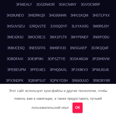
3F84EALY
3GGDN4OR
3GKCN4NY
3GVOCWRP
3H28UNEO
3H92RKQ0
3HG56NHN
3HHJ1KQM
3HSTLPXX
3HSUVSEU
3JRQV2TE
3JX0QDYF
3LXYAX0G
3M0R5J0Y
3ME42K9J
3MOCREJ1
3MX1P1T9
3MYP6NEF
3N0IPODU
3N8UCE6Q
3NE5SFF6
3NH0FX33
3NISGAEP
3O3KQQ4F
3OBDFAXI
3OE9P0KI
3OPSZTYE
3OSK46GW
3P20H0VW
3PEBEUPM
3PFEI4E1
3PHQ0AXL
3PJX8KV3
3PWL81U6
3PX3NDPK
3QBNPSU7
3QPKYD3H
3R660UUO
3R8OBY8R
Этот сайт использует куки-файлы и другие технологии, чтобы
3RJJOB51
3RM5TAUQ
3RV0N612
3SRBQEDJ
3SXFZOBA
помочь вам в навигации, а также предоставить лучший
3TBVTN7Z
3TFI7CJL
3TKFBN73
3TTB618D
3TVMVY4A
пользовательский опыт.
OK
3VPL82H9
3VS14DKC
3VX5WW8T
3VXFRWKX