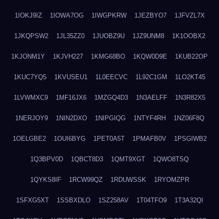
1IOKJ9IZ
1IOWA7OG
1IWGPKRW
1JEZBYO7
1JFVZL7X
1JKQPSW2
1JL35ZZ0
1JUOBZ9U
1JZ9UNM8
1K1OOBX2
1KJONM1Y
1KJVH227
1KMG68BO
1KQW0D9E
1KUB22OP
1KUC7YQ5
1KVUSEU1
1L0EECVC
1L92C1GM
1LO2KT45
1LVWMXC9
1MF16JX6
1MZGQ4D3
1N3AELFF
1N3R82X5
1NERJOY9
1NIN2DXO
1NIPGIQG
1NTYF4RH
1NZ06F8Q
1OELGBE2
1OUI6BYG
1PET0A5T
1PMAFB0V
1PSGIWB2
1Q3BPV0D
1QBCT8D3
1QMT9XGT
1QWO8TSQ
1QYKS8IF
1RCW99QZ
1RDUWSSK
1RYOMZPR
1SFXG5XT
1SSBXDLO
1SZ258AV
1T04TFO9
1T3A32QI