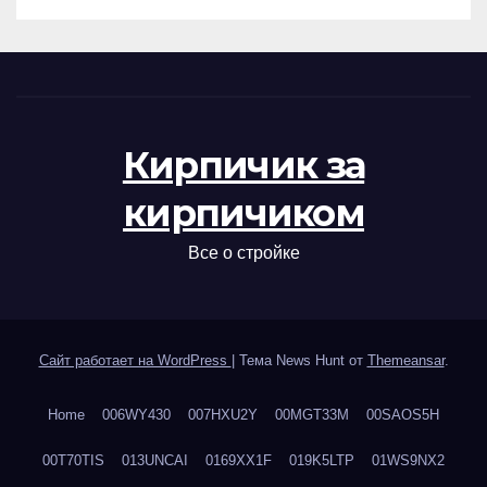
Кирпичик за
кирпичиком
Все о стройке
Сайт работает на WordPress
|
Тема News Hunt от
Themeansar
.
Home
006WY430
007HXU2Y
00MGT33M
00SAOS5H
00T70TIS
013UNCAI
0169XX1F
019K5LTP
01WS9NX2