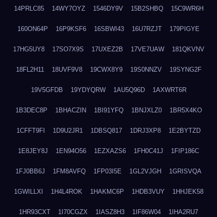
14PRLC85
14WY7OYZ
1546DY9V
15B2SHBQ
15C9WR6H
160ON64P
16P9KSF6
16SBWI43
16U7RZJT
179PIGYE
17HG5UY8
17SO7X9S
17UXEZ2B
17VE7UAW
181QKVNV
18FL2H11
18UVF9V8
19CWX8Y9
19S0NNZV
19SYNG2F
19V5GFDB
19YDYQRW
1AU5Q96D
1AXWRT6R
1B3DEC8P
1BHACZIN
1BI91YFQ
1BNJXLZ0
1BR5X4KO
1CFFT9FI
1D9U2JR1
1DBSQ817
1DRJ3XP8
1E2BYTZD
1E8JEY8J
1EN94O56
1EZXAZS6
1FH0C41J
1FIP186C
1FJ0BB6J
1FM8AVFQ
1FP03I5E
1GL2VJGH
1GRISVQA
1GWILLXI
1H4L4ROK
1HAKMC6P
1HDB3VUY
1HHJEK58
1HR93CXT
1I70CGZX
1IASZ8H3
1IF86W04
1IHA2RU7