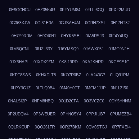
0E9GCHCU
0EZ05K4R
0FFYUM84
0FLIL6GQ
0FXF2MUD
0G363XJW
0GI31E0A
0GJSAH4M
0GRH7XSL
0H17NT32
0H7Y9RRM
0H9OI0N1
0HYK5SEI
0IA5RSJ3
0IF4Y4UQ
0IM5QCNL
0IUZL33Y
0J6YMSQ9
0JAWX05J
0JMG9NJH
0JX5HAPI
0JXDX9ZM
0K8I19RD
0KA2KHRR
0KCE9EJG
0KFC83WS
0KHXDLT8
0KO7R0BZ
0LA240G7
0LIQ91PM
0LPY3G1Z
0LTLQ0B4
0M40H0CT
0MCMJJJP
0N1LZI50
0NALSI2P
0NFM8HBQ
0O1D2CFA
0O3VCZC0
0OY5HHNM
0P2UDQV4
0P3WEUER
0PHNO5Y4
0PPJIUB7
0PUMEZB4
0QLRKCUP
0QO261FR
0QR27BKM
0QV0STGJ
0R7FXEI4