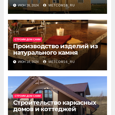
Быстрого и Эффективного
ИЮН 26, 2024
METCOM16_RU
Строительства
СТРОИМ ДОМ САМИ
Производство изделий из
натурального камня
ИЮН 18, 2024
METCOM16_RU
СТРОИМ ДОМ САМИ
Строительство каркасных
домов и коттеджей