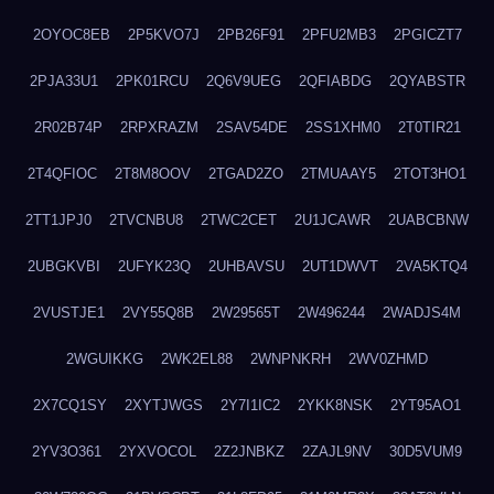
2OYOC8EB
2P5KVO7J
2PB26F91
2PFU2MB3
2PGICZT7
2PJA33U1
2PK01RCU
2Q6V9UEG
2QFIABDG
2QYABSTR
2R02B74P
2RPXRAZM
2SAV54DE
2SS1XHM0
2T0TIR21
2T4QFIOC
2T8M8OOV
2TGAD2ZO
2TMUAAY5
2TOT3HO1
2TT1JPJ0
2TVCNBU8
2TWC2CET
2U1JCAWR
2UABCBNW
2UBGKVBI
2UFYK23Q
2UHBAVSU
2UT1DWVT
2VA5KTQ4
2VUSTJE1
2VY55Q8B
2W29565T
2W496244
2WADJS4M
2WGUIKKG
2WK2EL88
2WNPNKRH
2WV0ZHMD
2X7CQ1SY
2XYTJWGS
2Y7I1IC2
2YKK8NSK
2YT95AO1
2YV3O361
2YXVOCOL
2Z2JNBKZ
2ZAJL9NV
30D5VUM9