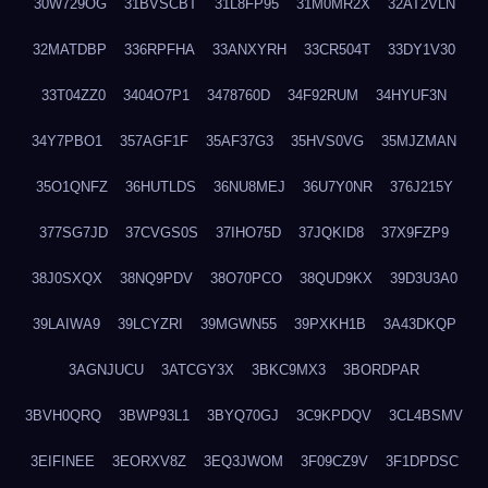
30W729OG
31BVSCBT
31L8FP95
31M0MR2X
32AT2VLN
32MATDBP
336RPFHA
33ANXYRH
33CR504T
33DY1V30
33T04ZZ0
3404O7P1
3478760D
34F92RUM
34HYUF3N
34Y7PBO1
357AGF1F
35AF37G3
35HVS0VG
35MJZMAN
35O1QNFZ
36HUTLDS
36NU8MEJ
36U7Y0NR
376J215Y
377SG7JD
37CVGS0S
37IHO75D
37JQKID8
37X9FZP9
38J0SXQX
38NQ9PDV
38O70PCO
38QUD9KX
39D3U3A0
39LAIWA9
39LCYZRI
39MGWN55
39PXKH1B
3A43DKQP
3AGNJUCU
3ATCGY3X
3BKC9MX3
3BORDPAR
3BVH0QRQ
3BWP93L1
3BYQ70GJ
3C9KPDQV
3CL4BSMV
3EIFINEE
3EORXV8Z
3EQ3JWOM
3F09CZ9V
3F1DPDSC