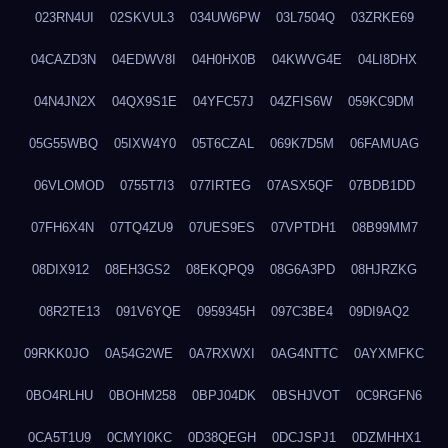
023RN4UI
02SKVUL3
034UW6PW
03L7504Q
03ZRKE69
04CAZD3N
04EDWV8I
04H0HX0B
04KWVG4E
04LI8DHX
04N4JN2X
04QX9S1E
04YFC57J
04ZFIS6W
059KC9DM
05G55WBQ
05IXW4Y0
05T6CZAL
069K7D5M
06FAMUAG
06VLOMOD
0755T7I3
077IRTEG
07ASX5QF
07BDB1DD
07FH6X4N
07TQ4ZU9
07UES9ES
07VPTDH1
08B99MM7
08DIX912
08EH3GS2
08EKQPQ9
08G6A3PD
08HJRZKG
08R2TE13
091V6YQE
0959345H
097C3BE4
09DI9AQ2
09RKK0JO
0A54G2WE
0A7RXWXI
0AG4NTTC
0AYXMFKC
0BO4RLHU
0BOHM258
0BPJ04DK
0BSHJVOT
0C9RGFN6
0CA5T1U9
0CMYI0KC
0D38QEGH
0DCJSPJ1
0DZMHHX1