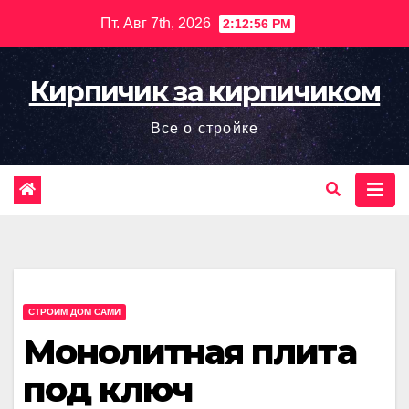
Перейти
Пт. Авг 7th, 2026
2:12:57 PM
к
содержимому
Кирпичик за кирпичиком
Все о стройке
СТРОИМ ДОМ САМИ
Монолитная плита
под ключ