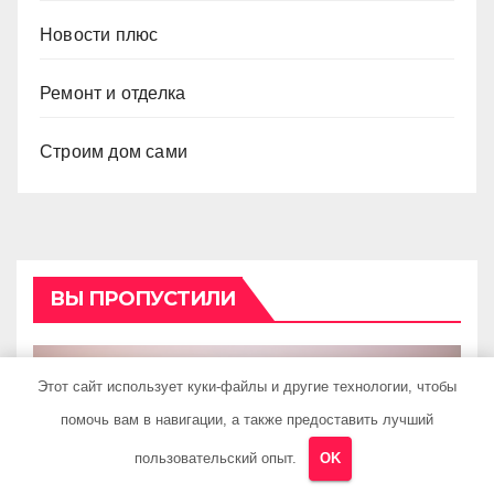
Новости плюс
Ремонт и отделка
Строим дом сами
ВЫ ПРОПУСТИЛИ
Этот сайт использует куки-файлы и другие технологии, чтобы
ГАРАЖ И АВТО
Авиарейсы между
помочь вам в навигации, а также предоставить лучший
Ташкентом и
пользовательский опыт.
OK
Екатеринбургом
МАЙ 25, 2026
METCOM16_RU
0