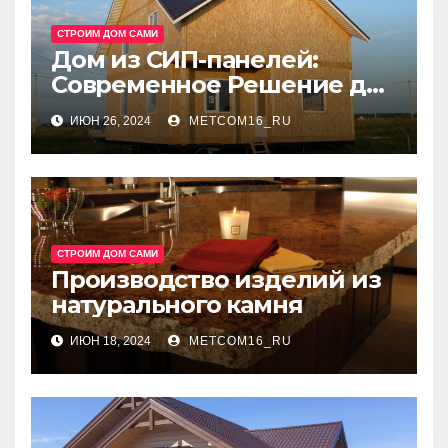
СТРОИМ ДОМ САМИ
Дом из СИП-панелей:
Современное Решение для
Быстрого и Эффективного
ИЮН 26, 2024
METCOM16_RU
Строительства
СТРОИМ ДОМ САМИ
Производство изделий из
натурального камня
ИЮН 18, 2024
METCOM16_RU