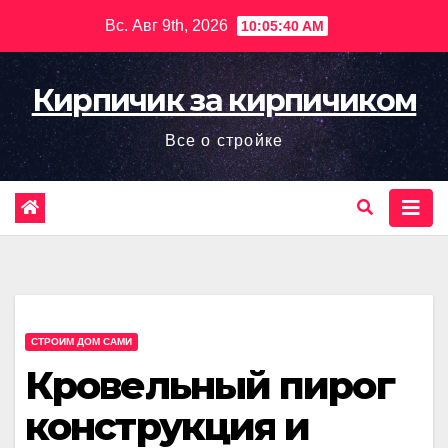
Перейти
Вс. Авг 9th, 2026
10:05:41 AM
к
содержимому
Кирпичик за кирпичиком
Все о стройке
СТРОИМ ДОМ САМИ
Кровельный пирог
конструкция и