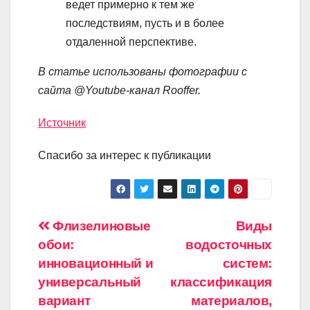
ведет примерно к тем же
последствиям, пусть и в более
отдаленной перспективе.
В статье использованы фотографии с
сайта
@Youtube-канал Rooffer
.
Источник
Спасибо за интерес к публикации
Навигация
Флизелиновые
Виды
обои:
водосточных
по
инновационный и
систем:
записям
универсальный
классификация
вариант
материалов,