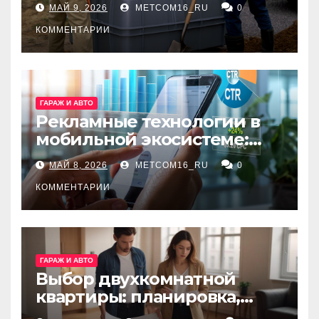
МАЙ 9, 2026
METCOM16_RU
0
канализации
КОММЕНТАРИИ
ГАРАЖ И АВТО
Рекламные технологии в
мобильной экосистеме:
ключевые сервисы и
МАЙ 8, 2026
METCOM16_RU
0
принципы работы
КОММЕНТАРИИ
ГАРАЖ И АВТО
Выбор двухкомнатной
квартиры: планировка,
состояние жилья и