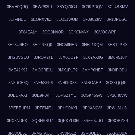
3BVH0QRQ
3BWP93L1
3BYQ70GJ
3C9KPDQV
3CL4BSMV
3EIFINEE
3EORXV8Z
3EQ3JWOM
3F09CZ9V
3F1DPDSC
3F84EALY
3GGDN4OR
3GKCN4NY
3GVOCWRP
3H28UNEO
3H92RKQ0
3HG56NHN
3HHJ1KQM
3HSTLPXX
3HSUVSEU
3JRQV2TE
3JX0QDYF
3LXYAX0G
3M0R5J0Y
3ME42K9J
3MOCREJ1
3MX1P1T9
3MYP6NEF
3N0IPODU
3N8UCE6Q
3NE5SFF6
3NH0FX33
3NISGAEP
3O3KQQ4F
3OBDFAXI
3OE9P0KI
3OPSZTYE
3OSK46GW
3P20H0VW
3PEBEUPM
3PFEI4E1
3PHQ0AXL
3PJX8KV3
3PWL81U6
3PX3NDPK
3QBNPSU7
3QPKYD3H
3R660UUO
3R8OBY8R
3RJJOB51
3RM5TAUQ
3RV0N612
3SRBQEDJ
3SXFZOBA