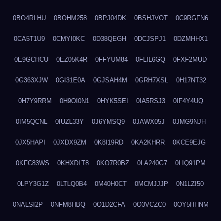
0BO4RLHU
0BOHM258
0BPJ04DK
0BSHJVOT
0C9RGFN6
0CA5T1U9
0CMYI0KC
0D38QEGH
0DCJSPJ1
0DZMHHX1
0E9GCHCU
0EZ05K4R
0FFYUM84
0FLIL6GQ
0FXF2MUD
0G363XJW
0GI31E0A
0GJSAH4M
0GRH7XSL
0H17NT32
0H7Y9RRM
0H9OI0N1
0HYK5SEI
0IA5RSJ3
0IF4Y4UQ
0IM5QCNL
0IUZL33Y
0J6YMSQ9
0JAWX05J
0JMG9NJH
0JX5HAPI
0JXDX9ZM
0K8I19RD
0KA2KHRR
0KCE9EJG
0KFC83WS
0KHXDLT8
0KO7R0BZ
0LA240G7
0LIQ91PM
0LPY3G1Z
0LTLQ0B4
0M40H0CT
0MCMJJJP
0N1LZI50
0NALSI2P
0NFM8HBQ
0O1D2CFA
0O3VCZC0
0OY5HHNM