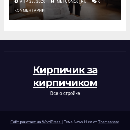
АПР 23, 2026
METCOM16_RU
0
проверка документов
КОММЕНТАРИИ
Кирпичик за
кирпичиком
Все о стройке
Сайт работает на WordPress
|
Тема News Hunt от
Themeansar
.