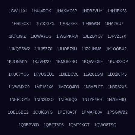
1GWILLXI
1H4L4ROK
1HAKMC6P
1HDB3VUY
1HHJEK58
1HR93CXT
1I70CGZX
1IASZ8H3
1IF86W04
1IHA2RU7
1IOKJ9IZ
1IOWA7OG
1IWGPKRW
1JEZBYO7
1JFVZL7X
1JKQPSW2
1JL35ZZ0
1JUOBZ9U
1JZ9UNM8
1K1OOBX2
1KJONM1Y
1KJVH227
1KMG68BO
1KQW0D9E
1KUB22OP
1KUC7YQ5
1KVUSEU1
1L0EECVC
1L92C1GM
1LO2KT45
1LVWMXC9
1MF16JX6
1MZGQ4D3
1N3AELFF
1N3R82X5
1NERJOY9
1NIN2DXO
1NIPGIQG
1NTYF4RH
1NZ06F8Q
1OELGBE2
1OUI6BYG
1PET0A5T
1PMAFB0V
1PSGIWB2
1Q3BPV0D
1QBCT8D3
1QMT9XGT
1QWO8TSQ