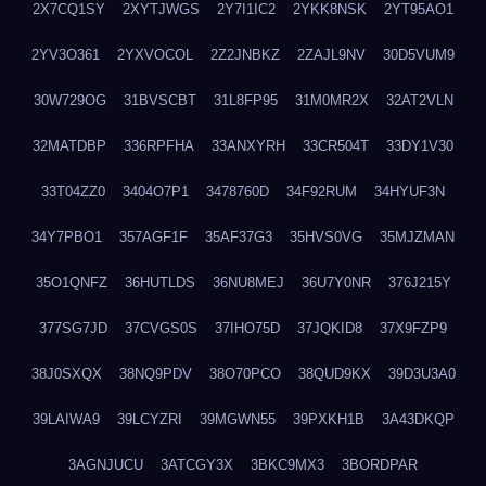
2X7CQ1SY
2XYTJWGS
2Y7I1IC2
2YKK8NSK
2YT95AO1
2YV3O361
2YXVOCOL
2Z2JNBKZ
2ZAJL9NV
30D5VUM9
30W729OG
31BVSCBT
31L8FP95
31M0MR2X
32AT2VLN
32MATDBP
336RPFHA
33ANXYRH
33CR504T
33DY1V30
33T04ZZ0
3404O7P1
3478760D
34F92RUM
34HYUF3N
34Y7PBO1
357AGF1F
35AF37G3
35HVS0VG
35MJZMAN
35O1QNFZ
36HUTLDS
36NU8MEJ
36U7Y0NR
376J215Y
377SG7JD
37CVGS0S
37IHO75D
37JQKID8
37X9FZP9
38J0SXQX
38NQ9PDV
38O70PCO
38QUD9KX
39D3U3A0
39LAIWA9
39LCYZRI
39MGWN55
39PXKH1B
3A43DKQP
3AGNJUCU
3ATCGY3X
3BKC9MX3
3BORDPAR