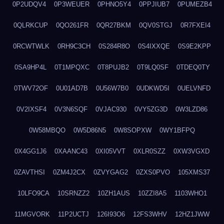
0P2UDQV4
0P3WEUER
0PHNO5Y4
0PPJIUB7
0PUMEZB4
0QLRKCUP
0QO261FR
0QR27BKM
0QV0STGJ
0R7FXEI4
0RCWTWLK
0RH9C3CH
0S284R8O
0S4IXXQE
0S9E2KPP
0SA9HP4L
0T1MPQXC
0T8PUJB2
0T9LQ0SF
0TDEQ0TY
0TWV72OF
0U01AD7B
0U56W7B0
0UDKWD5I
0UELVNFD
0V2IXSF4
0V3N6SQF
0VJAC930
0VY5ZG3D
0W3LZD86
0W58MBQO
0W5D86N5
0W8SOPXW
0WY1BFPQ
0X4GG1J6
0XAANC43
0XI05VVT
0XLR0SZZ
0XW3VGXD
0ZAVTHSI
0ZM4J2CX
0ZVYGAG2
0ZXS0PVO
105XMS37
10LFO9CA
10SRNZZ2
10ZH1AUS
10ZZI8A5
1103WHO1
11MGVORK
11P2UCTJ
126I93O6
12FS3WHV
12HZ1JWW