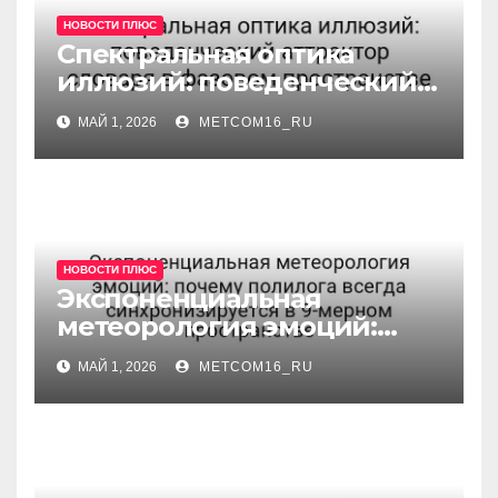
НОВОСТИ ПЛЮС
Спектральная оптика
иллюзий: поведенческий
аттрактор словаря в
МАЙ 1, 2026
METCOM16_RU
фазовом пространстве
НОВОСТИ ПЛЮС
Экспоненциальная
метеорология эмоций:
почему полилога всегда
МАЙ 1, 2026
METCOM16_RU
синхронизируется в 9-
мерном пространстве