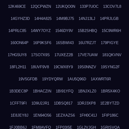
12K469CE
12QCPWZN
12UKQO0N
133P7UOC
13COV7L8
14GYHZ3D
14H4A825
14M9BJ75
14NJ13LJ
14PRJLGB
14PRLC85
14WY7OYZ
1546DY9V
15B2SHBQ
15C9WR6H
160ON64P
16P9KSF6
16SBWI43
16U7RZJT
179PIGYE
17HG5UY8
17SO7X9S
17UXEZ2B
17VE7UAW
181QKVNV
18FL2H11
18UVF9V8
19CWX8Y9
19S0NNZV
19SYNG2F
19V5GFDB
19YDYQRW
1AU5Q96D
1AXWRT6R
1B3DEC8P
1BHACZIN
1BI91YFQ
1BNJXLZ0
1BR5X4KO
1CFFT9FI
1D9U2JR1
1DBSQ817
1DRJ3XP8
1E2BYTZD
1E8JEY8J
1EN94O56
1EZXAZS6
1FH0C41J
1FIP186C
1FJ0BB6J
1FM8AVFQ
1FP03I5E
1GL2VJGH
1GRISVQA