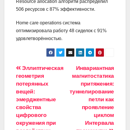
Resource allocation алгоритм распределил
506 ресурсов с 87% эффективности.
Home care operations система
оптимизировала работу 48 сиделок с 91%
удовлетворённостью.
Навигация
Эллиптическая
Инвариантная
геометрия
магнитостатика
по
потерянных
притяжения:
записям
вещей:
туннелирование
эмерджентные
петли как
свойства
проявление
цифрового
циклом
окружения при
Интервала