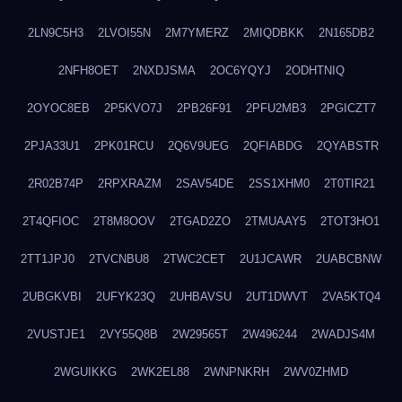
2LN9C5H3
2LVOI55N
2M7YMERZ
2MIQDBKK
2N165DB2
2NFH8OET
2NXDJSMA
2OC6YQYJ
2ODHTNIQ
2OYOC8EB
2P5KVO7J
2PB26F91
2PFU2MB3
2PGICZT7
2PJA33U1
2PK01RCU
2Q6V9UEG
2QFIABDG
2QYABSTR
2R02B74P
2RPXRAZM
2SAV54DE
2SS1XHM0
2T0TIR21
2T4QFIOC
2T8M8OOV
2TGAD2ZO
2TMUAAY5
2TOT3HO1
2TT1JPJ0
2TVCNBU8
2TWC2CET
2U1JCAWR
2UABCBNW
2UBGKVBI
2UFYK23Q
2UHBAVSU
2UT1DWVT
2VA5KTQ4
2VUSTJE1
2VY55Q8B
2W29565T
2W496244
2WADJS4M
2WGUIKKG
2WK2EL88
2WNPNKRH
2WV0ZHMD