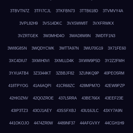
3TBVTN7Z
3TFI7CJL
3TKFBN73
3TTB618D
3TVMVY4A
3VPL82H9
3VS14DKC
3VX5WW8T
3VXFRWKX
3VZRTGEK
3W3MHD4O
3WAD8W9N
3WDTF1N3
3WI8G8SN
3WQDYCWK
3WTTA97N
3WU70G19
3X71FE60
3XC4DIU7
3XMIH0VI
3XMLLD4K
3XWW9P5D
3Y2Z2FMH
3YXUATB4
3Z3344KT
3ZBBJF82
3ZUNKQ9P
40PEO5RM
418TPYOG
41A6AQPI
41CR68ZC
428MPM7O
42EW9PZP
42HIOZNV
42QOZROE
437L5RRA
43BE766X
43EEF23E
43IP3TZ3
43OJ1AEY
43SSFXBJ
43U16JLC
43XY7A9N
441OKOJO
4474ZR0W
4489NF37
44AFGVXY
44CGH1H9