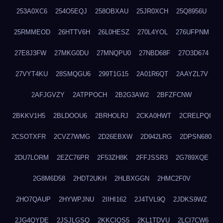
253A0XC6
254O5EQJ
258OBXAU
25JR0XCH
25Q8956U
25RMMEOD
26HTTV6H
26L0HESZ
270L4YOL
276UFPNM
27E8J3FW
27MKG0DU
27MNQPU0
27NBD68F
27O3D674
27VYT4KU
28SMQGU6
299T1G15
2A01R6QT
2AAYZL7V
2AFJGVZY
2ATPPOCH
2B2G3AW2
2BFZFCNW
2BKKV1H5
2BLDOOU6
2BRHOLRJ
2CKA0HWT
2CRELPQI
2CSOTXFR
2CVZ7WMG
2D26EBXW
2D942LRG
2DPSN680
2DU7LORM
2EZC76PR
2F53ZH8K
2FFJSSR3
2G789XQE
2G8M6D58
2HDT2UKH
2HLBXGGN
2HMC2F0V
2HO7QAUP
2HYWPJNU
2IIHI162
2J4TVL9Q
2JDKS9WZ
2JG4QYDE
2JSJLGSQ
2KKCIQS5
2KL1TDVU
2LCI7CW6