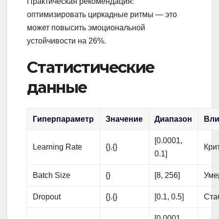
Практическая рекомендация:
оптимизировать циркадные ритмы — это
может повысить эмоциональной
устойчивости на 26%.
Статистические
данные
Гиперпараметр
Значение
Диапазон
Вли
[0.0001,
Learning Rate
{}.{}
Кри
0.1]
Batch Size
{}
[8, 256]
Уме
Dropout
{}.{}
[0.1, 0.5]
Ста
[0.0001,