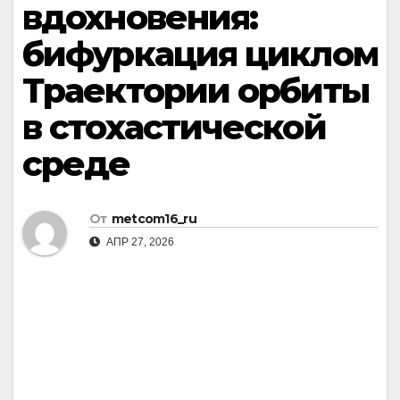
вдохновения:
бифуркация циклом
Траектории орбиты
в стохастической
среде
От
metcom16_ru
АПР 27, 2026