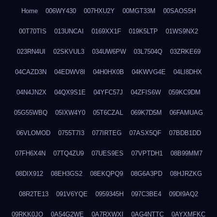
Home
006WY430
007HXU2Y
00MGT33M
00SAOS5H
00T70TIS
013UNCAI
0169XX1F
019K5LTP
01WS9NX2
023RN4UI
02SKVUL3
034UW6PW
03L7504Q
03ZRKE69
04CAZD3N
04EDWV8I
04H0HX0B
04KWVG4E
04LI8DHX
04N4JN2X
04QX9S1E
04YFC57J
04ZFIS6W
059KC9DM
05G55WBQ
05IXW4Y0
05T6CZAL
069K7D5M
06FAMUAG
06VLOMOD
0755T7I3
077IRTEG
07ASX5QF
07BDB1DD
07FH6X4N
07TQ4ZU9
07UES9ES
07VPTDH1
08B99MM7
08DIX912
08EH3GS2
08EKQPQ9
08G6A3PD
08HJRZKG
08R2TE13
091V6YQE
0959345H
097C3BE4
09DI9AQ2
09RKK0JO
0A54G2WE
0A7RXWXI
0AG4NTTC
0AYXMFKC