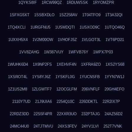
1QYKS8IF
1RCW99QZ
1RDUWSSK
1RYOMZPR
1SFXG5XT
1SSBXDLO
1SZ258AV
1T04TFO9
1T3A32QI
1TQ4XCLI
1URGFNU5
1USMDQTI
1USXOD9C
1UTQO46Q
1UXXH5X4
1V2M00OW
1VHOFJ5Z
1VLGOT3L
1VT6PD21
1VV8ZAHG
1W387VUY
1WFVB76Y
1WPX7P03
1WUHK6D4
1X9NP2FS
1XEHVF4N
1XFRA9ZO
1XS2YS68
1XSROT4L
1YS8YJ6Z
1YSKFL0G
1YUCNSFB
1YYN7W1J
1Z1US2M8
1ZLGWTF7
1ZOCGLFM
206VNFLF
20GH4EFO
2110Y7UD
21J9UIA6
2254Q10C
226DDKTL
22R2IX7P
22RDZ3DD
22S5F4PR
22XXR3UO
232PTAJG
24AZ56D2
24MC44U0
24TJTMVU
24XS3FEV
24YV1LVI
252T7VNK