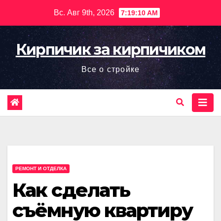
Перейти
Вс. Авг 9th, 2026
7:19:12 AM
к
содержимому
Кирпичик за кирпичиком
Все о стройке
РЕМОНТ И ОТДЕЛКА
Как сделать
съёмную квартиру