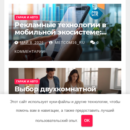
ГАРАЖ И АВТО
Рекламные технологии в
мобильной экосистеме:
ключевые сервисы и
МАЙ 8, 2026
METCOM16_RU
0
принципы работы
КОММЕНТАРИИ
ГАРАЖ И АВТО
Выбор двухкомнатной
квартиры: планировка,
состояние жилья и
Этот сайт использует куки-файлы и другие технологии, чтобы
АПР 23, 2026
METCOM16_RU
0
проверка документов
помочь вам в навигации, а также предоставить лучший
КОММЕНТАРИИ
пользовательский опыт.
OK