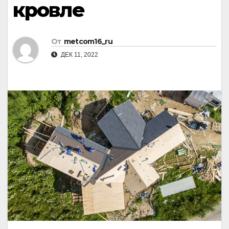
кровле
От
metcom16_ru
ДЕК 11, 2022