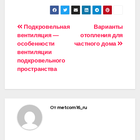
Навигация
Подкровельная
Варианты
вентиляция —
отопления для
по
особенности
частного дома
записям
вентиляции
подкровельного
пространства
От
metcom16_ru