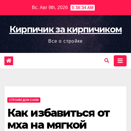
Перейти
Вс. Авг 9th, 2026
5:38:36 AM
к
содержимому
Кирпичик за кирпичиком
Все о стройке
СТРОИМ ДОМ САМИ
Как избавиться от
мха на мягкой