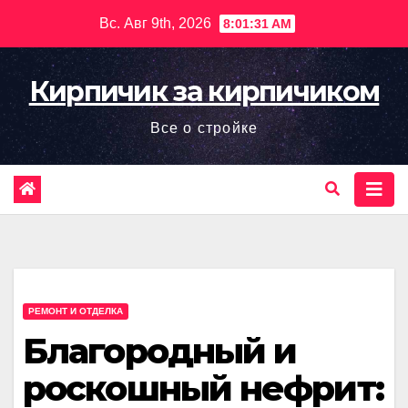
Перейти
Вс. Авг 9th, 2026
8:01:34 AM
к
содержимому
Кирпичик за кирпичиком
Все о стройке
РЕМОНТ И ОТДЕЛКА
Благородный и
роскошный нефрит: