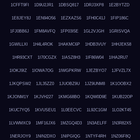
1CFFT9FI
1D9U2JR1
1DBSQ817
1DRJ3XP8
1E2BYTZD
1E8JEY8J
1EN94O56
1EZXAZS6
1FH0C41J
1FIP186C
1FJ0BB6J
1FM8AVFQ
1FP03I5E
1GL2VJGH
1GRISVQA
1GWILLXI
1H4L4ROK
1HAKMC6P
1HDB3VUY
1HHJEK58
1HR93CXT
1I70CGZX
1IASZ8H3
1IF86W04
1IHA2RU7
1IOKJ9IZ
1IOWA7OG
1IWGPKRW
1JEZBYO7
1JFVZL7X
1JKQPSW2
1JL35ZZ0
1JUOBZ9U
1JZ9UNM8
1K1OOBX2
1KJONM1Y
1KJVH227
1KMG68BO
1KQW0D9E
1KUB22OP
1KUC7YQ5
1KVUSEU1
1L0EECVC
1L92C1GM
1LO2KT45
1LVWMXC9
1MF16JX6
1MZGQ4D3
1N3AELFF
1N3R82X5
1NERJOY9
1NIN2DXO
1NIPGIQG
1NTYF4RH
1NZ06F8Q