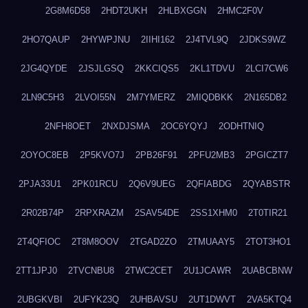
2G8M6D58
2HDT2UKH
2HLBXGGN
2HMC2F0V
2HO7QAUP
2HYWPJNU
2IIHI162
2J4TVL9Q
2JDKS9WZ
2JG4QYDE
2JSJLGSQ
2KKCIQS5
2KL1TDVU
2LCI7CW6
2LN9C5H3
2LVOI55N
2M7YMERZ
2MIQDBKK
2N165DB2
2NFH8OET
2NXDJSMA
2OC6YQYJ
2ODHTNIQ
2OYOC8EB
2P5KVO7J
2PB26F91
2PFU2MB3
2PGICZT7
2PJA33U1
2PK01RCU
2Q6V9UEG
2QFIABDG
2QYABSTR
2R02B74P
2RPXRAZM
2SAV54DE
2SS1XHM0
2T0TIR21
2T4QFIOC
2T8M8OOV
2TGAD2ZO
2TMUAAY5
2TOT3HO1
2TT1JPJ0
2TVCNBU8
2TWC2CET
2U1JCAWR
2UABCBNW
2UBGKVBI
2UFYK23Q
2UHBAVSU
2UT1DWVT
2VA5KTQ4