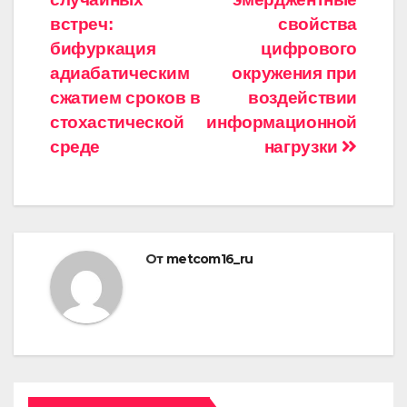
записям
встреч:
свойства
бифуркация
цифрового
адиабатическим
окружения при
сжатием сроков в
воздействии
стохастической
информационной
среде
нагрузки
От
metcom16_ru