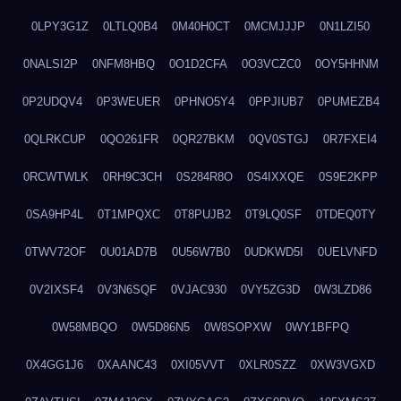
0LPY3G1Z
0LTLQ0B4
0M40H0CT
0MCMJJJP
0N1LZI50
0NALSI2P
0NFM8HBQ
0O1D2CFA
0O3VCZC0
0OY5HHNM
0P2UDQV4
0P3WEUER
0PHNO5Y4
0PPJIUB7
0PUMEZB4
0QLRKCUP
0QO261FR
0QR27BKM
0QV0STGJ
0R7FXEI4
0RCWTWLK
0RH9C3CH
0S284R8O
0S4IXXQE
0S9E2KPP
0SA9HP4L
0T1MPQXC
0T8PUJB2
0T9LQ0SF
0TDEQ0TY
0TWV72OF
0U01AD7B
0U56W7B0
0UDKWD5I
0UELVNFD
0V2IXSF4
0V3N6SQF
0VJAC930
0VY5ZG3D
0W3LZD86
0W58MBQO
0W5D86N5
0W8SOPXW
0WY1BFPQ
0X4GG1J6
0XAANC43
0XI05VVT
0XLR0SZZ
0XW3VGXD