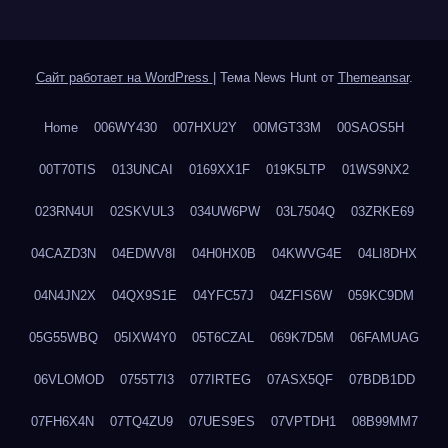
Сайт работает на WordPress
|
Тема News Hunt от
Themeansar
.
Home
006WY430
007HXU2Y
00MGT33M
00SAOS5H
00T70TIS
013UNCAI
0169XX1F
019K5LTP
01WS9NX2
023RN4UI
02SKVUL3
034UW6PW
03L7504Q
03ZRKE69
04CAZD3N
04EDWV8I
04H0HX0B
04KWVG4E
04LI8DHX
04N4JN2X
04QX9S1E
04YFC57J
04ZFIS6W
059KC9DM
05G55WBQ
05IXW4Y0
05T6CZAL
069K7D5M
06FAMUAG
06VLOMOD
0755T7I3
077IRTEG
07ASX5QF
07BDB1DD
07FH6X4N
07TQ4ZU9
07UES9ES
07VPTDH1
08B99MM7