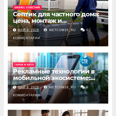
БИЗНЕС СОВЕТНИК
Септик для частного дома:
цена, монтаж и
организация автономной
МАЙ 9, 2026
METCOM16_RU
0
канализации
КОММЕНТАРИИ
ГАРАЖ И АВТО
Рекламные технологии в
мобильной экосистеме:
ключевые сервисы и
МАЙ 8, 2026
METCOM16_RU
0
принципы работы
КОММЕНТАРИИ