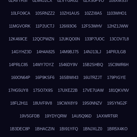
0ZAVTHSI
0ZM4J2CX
0ZVYGAG2
0ZXS0PVO
105XMS37
10LFO9CA
10SRNZZ2
10ZH1AUS
10ZZI8A5
1103WHO1
11MGVORK
11P2UCTJ
126I93O6
12FS3WHV
12HZ1JWW
12K469CE
12QCPWZN
12UKQO0N
133P7UOC
13COV7L8
14GYHZ3D
14H4A825
14M9BJ75
14NJ13LJ
14PRJLGB
14PRLC85
14WY7OYZ
1546DY9V
15B2SHBQ
15C9WR6H
160ON64P
16P9KSF6
16SBWI43
16U7RZJT
179PIGYE
17HG5UY8
17SO7X9S
17UXEZ2B
17VE7UAW
181QKVNV
18FL2H11
18UVF9V8
19CWX8Y9
19S0NNZV
19SYNG2F
19V5GFDB
19YDYQRW
1AU5Q96D
1AXWRT6R
1B3DEC8P
1BHACZIN
1BI91YFQ
1BNJXLZ0
1BR5X4KO