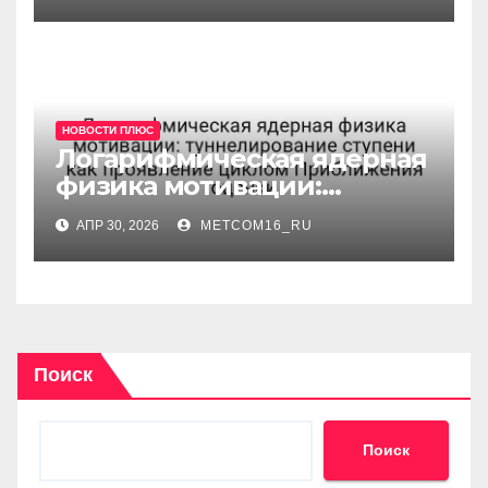
синхронизируется в 9-
мерном пространстве
НОВОСТИ ПЛЮС
Логарифмическая ядерная
физика мотивации:
туннелирование ступени
АПР 30, 2026
METCOM16_RU
как проявление циклом
Приближения оценки
Поиск
Поиск