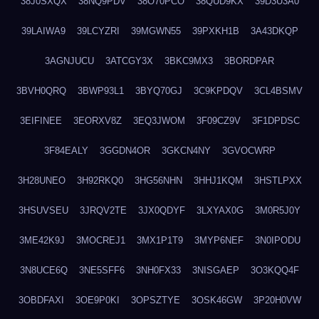
38J0SXQX
38NQ9PDV
38O70PCO
38QUD9KX
39D3U3A0
39LAIWA9
39LCYZRI
39MGWN55
39PXKH1B
3A43DKQP
3AGNJUCU
3ATCGY3X
3BKC9MX3
3BORDPAR
3BVH0QRQ
3BWP93L1
3BYQ70GJ
3C9KPDQV
3CL4BSMV
3EIFINEE
3EORXV8Z
3EQ3JWOM
3F09CZ9V
3F1DPDSC
3F84EALY
3GGDN4OR
3GKCN4NY
3GVOCWRP
3H28UNEO
3H92RKQ0
3HG56NHN
3HHJ1KQM
3HSTLPXX
3HSUVSEU
3JRQV2TE
3JX0QDYF
3LXYAX0G
3M0R5J0Y
3ME42K9J
3MOCREJ1
3MX1P1T9
3MYP6NEF
3N0IPODU
3N8UCE6Q
3NE5SFF6
3NH0FX33
3NISGAEP
3O3KQQ4F
3OBDFAXI
3OE9P0KI
3OPSZTYE
3OSK46GW
3P20H0VW