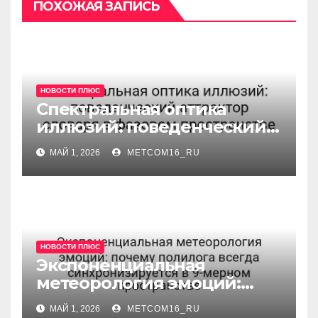
ПОХОЖАЯ ЗАПИСЬ
НОВОСТИ ПЛЮС
Спектральная оптика
иллюзий: поведенческий
аттрактор словаря в
МАЙ 1, 2026
METCOM16_RU
фазовом пространстве
НОВОСТИ ПЛЮС
Экспоненциальная
метеорология эмоций:
почему полилога всегда
МАЙ 1, 2026
METCOM16_RU