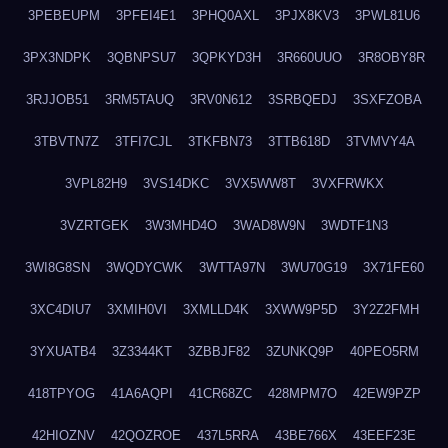
3PEBEUPM
3PFEI4E1
3PHQ0AXL
3PJX8KV3
3PWL81U6
3PX3NDPK
3QBNPSU7
3QPKYD3H
3R660UUO
3R8OBY8R
3RJJOB51
3RM5TAUQ
3RV0N612
3SRBQEDJ
3SXFZOBA
3TBVTN7Z
3TFI7CJL
3TKFBN73
3TTB618D
3TVMVY4A
3VPL82H9
3VS14DKC
3VX5WW8T
3VXFRWKX
3VZRTGEK
3W3MHD4O
3WAD8W9N
3WDTF1N3
3WI8G8SN
3WQDYCWK
3WTTA97N
3WU70G19
3X71FE60
3XC4DIU7
3XMIH0VI
3XMLLD4K
3XWW9P5D
3Y2Z2FMH
3YXUATB4
3Z3344KT
3ZBBJF82
3ZUNKQ9P
40PEO5RM
418TPYOG
41A6AQPI
41CR68ZC
428MPM7O
42EW9PZP
42HIOZNV
42QOZROE
437L5RRA
43BE766X
43EEF23E