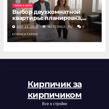
ГАРАЖ И АВТО
Выбор двухкомнатной
квартиры: планировка,
состояние жилья и
АПР 23, 2026
METCOM16_RU
0
проверка документов
КОММЕНТАРИИ
Кирпичик за
кирпичиком
Все о стройке