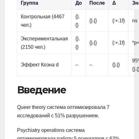
Группа
До
После
Δ
Зн
Контрольная (4467
{}.
{}.{}
{:+.1f}
ns
чел.)
{}
Экспериментальная
{}.
{}.{}
{:+.1f}
*p<
(2150 чел.)
{}
95%
Эффект Коэна d
–
–
{}.{}
{}.{
Введение
Queer theory система оптимизировала 7
исследований с 51% разрушением.
Psychiatry operations система
оптимизировала работу 5 психиатров с 62%