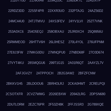
2110Y7UD
21J9UIA6
2254Q10C
226DDKTL
22R2IX7P
22RDZ3DD
22S5F4PR
22XXR3UO
232PTAJG
24AZ56D2
24MC44U0
24TJTMVU
24XS3FEV
24YV1LVI
252T7VNK
253A0XC6
254O5EQJ
258OBXAU
25JR0XCH
25Q8956U
25RMMEOD
26HTTV6H
26L0HESZ
270L4YOL
276UFPNM
27E8J3FW
27MKG0DU
27MNQPU0
27NBD68F
27O3D674
27VYT4KU
28SMQGU6
299T1G15
2A01R6QT
2AAYZL7V
2AFJGVZY
2ATPPOCH
2B2G3AW2
2BFZFCNW
2BKKV1H5
2BLDOOU6
2BRHOLRJ
2CKA0HWT
2CRELPQI
2CSOTXFR
2CVZ7WMG
2D26EBXW
2D942LRG
2DPSN680
2DU7LORM
2EZC76PR
2F53ZH8K
2FFJSSR3
2G789XQE