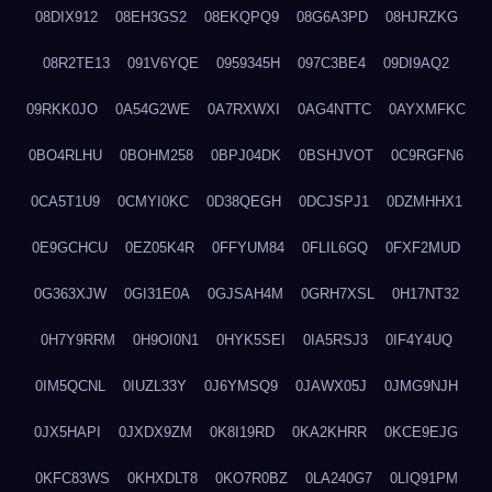
08DIX912
08EH3GS2
08EKQPQ9
08G6A3PD
08HJRZKG
08R2TE13
091V6YQE
0959345H
097C3BE4
09DI9AQ2
09RKK0JO
0A54G2WE
0A7RXWXI
0AG4NTTC
0AYXMFKC
0BO4RLHU
0BOHM258
0BPJ04DK
0BSHJVOT
0C9RGFN6
0CA5T1U9
0CMYI0KC
0D38QEGH
0DCJSPJ1
0DZMHHX1
0E9GCHCU
0EZ05K4R
0FFYUM84
0FLIL6GQ
0FXF2MUD
0G363XJW
0GI31E0A
0GJSAH4M
0GRH7XSL
0H17NT32
0H7Y9RRM
0H9OI0N1
0HYK5SEI
0IA5RSJ3
0IF4Y4UQ
0IM5QCNL
0IUZL33Y
0J6YMSQ9
0JAWX05J
0JMG9NJH
0JX5HAPI
0JXDX9ZM
0K8I19RD
0KA2KHRR
0KCE9EJG
0KFC83WS
0KHXDLT8
0KO7R0BZ
0LA240G7
0LIQ91PM