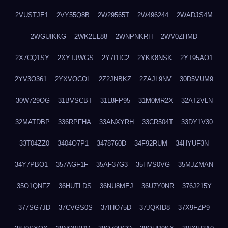
2VUSTJE1
2VY55Q8B
2W29565T
2W496244
2WADJS4M
2WGUIKKG
2WK2EL88
2WNPNKRH
2WV0ZHMD
2X7CQ1SY
2XYTJWGS
2Y7I1IC2
2YKK8NSK
2YT95AO1
2YV3O361
2YXVOCOL
2Z2JNBKZ
2ZAJL9NV
30D5VUM9
30W729OG
31BVSCBT
31L8FP95
31M0MR2X
32AT2VLN
32MATDBP
336RPFHA
33ANXYRH
33CR504T
33DY1V30
33T04ZZ0
3404O7P1
3478760D
34F92RUM
34HYUF3N
34Y7PBO1
357AGF1F
35AF37G3
35HVS0VG
35MJZMAN
35O1QNFZ
36HUTLDS
36NU8MEJ
36U7Y0NR
376J215Y
377SG7JD
37CVGS0S
37IHO75D
37JQKID8
37X9FZP9