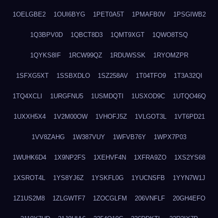
1OELGBE2
1OUI6BYG
1PET0A5T
1PMAFB0V
1PSGIWB2
1Q3BPV0D
1QBCT8D3
1QMT9XGT
1QWO8TSQ
1QYKS8IF
1RCW99QZ
1RDUWSSK
1RYOMZPR
1SFXG5XT
1SSBXDLO
1SZ258AV
1T04TFO9
1T3A32QI
1TQ4XCLI
1URGFNU5
1USMDQTI
1USXOD9C
1UTQO46Q
1UXXH5X4
1V2M00OW
1VHOFJ5Z
1VLGOT3L
1VT6PD21
1VV8ZAHG
1W387VUY
1WFVB76Y
1WPX7P03
1WUHK6D4
1X9NP2FS
1XEHVF4N
1XFRA9ZO
1XS2YS68
1XSROT4L
1YS8YJ6Z
1YSKFL0G
1YUCNSFB
1YYN7W1J
1Z1US2M8
1ZLGWTF7
1ZOCGLFM
206VNFLF
20GH4EFO