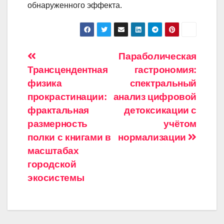
обнаруженного эффекта.
Навигация
Параболическая
Трансцендентная
гастрономия:
по
физика
спектральный
записям
прокрастинации:
анализ цифровой
фрактальная
детоксикации с
размерность
учётом
полки с книгами в
нормализации
масштабах
городской
экосистемы