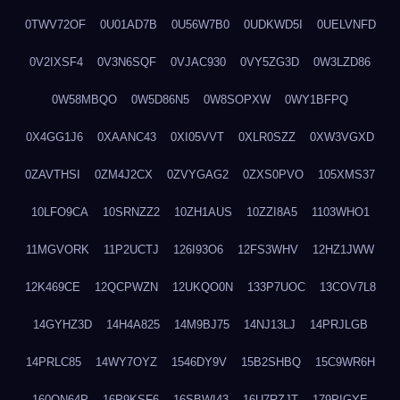
0TWV72OF
0U01AD7B
0U56W7B0
0UDKWD5I
0UELVNFD
0V2IXSF4
0V3N6SQF
0VJAC930
0VY5ZG3D
0W3LZD86
0W58MBQO
0W5D86N5
0W8SOPXW
0WY1BFPQ
0X4GG1J6
0XAANC43
0XI05VVT
0XLR0SZZ
0XW3VGXD
0ZAVTHSI
0ZM4J2CX
0ZVYGAG2
0ZXS0PVO
105XMS37
10LFO9CA
10SRNZZ2
10ZH1AUS
10ZZI8A5
1103WHO1
11MGVORK
11P2UCTJ
126I93O6
12FS3WHV
12HZ1JWW
12K469CE
12QCPWZN
12UKQO0N
133P7UOC
13COV7L8
14GYHZ3D
14H4A825
14M9BJ75
14NJ13LJ
14PRJLGB
14PRLC85
14WY7OYZ
1546DY9V
15B2SHBQ
15C9WR6H
160ON64P
16P9KSF6
16SBWI43
16U7RZJT
179PIGYE