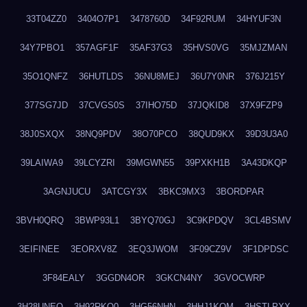
33T04ZZ0
3404O7P1
3478760D
34F92RUM
34HYUF3N
34Y7PBO1
357AGF1F
35AF37G3
35HVS0VG
35MJZMAN
35O1QNFZ
36HUTLDS
36NU8MEJ
36U7Y0NR
376J215Y
377SG7JD
37CVGS0S
37IHO75D
37JQKID8
37X9FZP9
38J0SXQX
38NQ9PDV
38O70PCO
38QUD9KX
39D3U3A0
39LAIWA9
39LCYZRI
39MGWN55
39PXKH1B
3A43DKQP
3AGNJUCU
3ATCGY3X
3BKC9MX3
3BORDPAR
3BVH0QRQ
3BWP93L1
3BYQ70GJ
3C9KPDQV
3CL4BSMV
3EIFINEE
3EORXV8Z
3EQ3JWOM
3F09CZ9V
3F1DPDSC
3F84EALY
3GGDN4OR
3GKCN4NY
3GVOCWRP
3H28UNEO
3H92RKQ0
3HG56NHN
3HHJ1KQM
3HSTLPXX