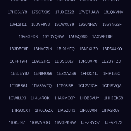
17HG5UY8
17SO7X9S
17UXEZ2B
17VE7UAW
181QKVNV
18FL2H11
18UVF9V8
19CWX8Y9
19S0NNZV
19SYNG2F
19V5GFDB
19YDYQRW
1AU5Q96D
1AXWRT6R
1B3DEC8P
1BHACZIN
1BI91YFQ
1BNJXLZ0
1BR5X4KO
1CFFT9FI
1D9U2JR1
1DBSQ817
1DRJ3XP8
1E2BYTZD
1E8JEY8J
1EN94O56
1EZXAZS6
1FH0C41J
1FIP186C
1FJ0BB6J
1FM8AVFQ
1FP03I5E
1GL2VJGH
1GRISVQA
1GWILLXI
1H4L4ROK
1HAKMC6P
1HDB3VUY
1HHJEK58
1HR93CXT
1I70CGZX
1IASZ8H3
1IF86W04
1IHA2RU7
1IOKJ9IZ
1IOWA7OG
1IWGPKRW
1JEZBYO7
1JFVZL7X