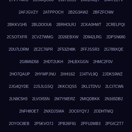
2AFJGVZY
2ATPPOCH
2B2G3AW2
2BFZFCNW
2BKKV1H5
2BLDOOU6
2BRHOLRJ
2CKA0HWT
2CRELPQI
2CSOTXFR
2CVZ7WMG
2D26EBXW
2D942LRG
2DPSN680
2DU7LORM
2EZC76PR
2F53ZH8K
2FFJSSR3
2G789XQE
2G8M6D58
2HDT2UKH
2HLBXGGN
2HMC2F0V
2HO7QAUP
2HYWPJNU
2IIHI162
2J4TVL9Q
2JDKS9WZ
2JG4QYDE
2JSJLGSQ
2KKCIQS5
2KL1TDVU
2LCI7CW6
2LN9C5H3
2LVOI55N
2M7YMERZ
2MIQDBKK
2N165DB2
2NFH8OET
2NXDJSMA
2OC6YQYJ
2ODHTNIQ
2OYOC8EB
2P5KVO7J
2PB26F91
2PFU2MB3
2PGICZT7