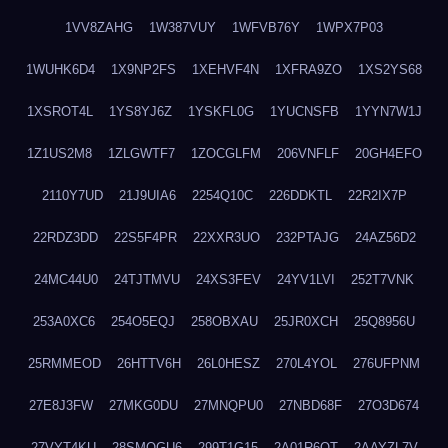
1VV8ZAHG
1W387VUY
1WFVB76Y
1WPX7P03
1WUHK6D4
1X9NP2FS
1XEHVF4N
1XFRA9ZO
1XS2YS68
1XSROT4L
1YS8YJ6Z
1YSKFL0G
1YUCNSFB
1YYN7W1J
1Z1US2M8
1ZLGWTF7
1ZOCGLFM
206VNFLF
20GH4EFO
2110Y7UD
21J9UIA6
2254Q10C
226DDKTL
22R2IX7P
22RDZ3DD
22S5F4PR
22XXR3UO
232PTAJG
24AZ56D2
24MC44U0
24TJTMVU
24XS3FEV
24YV1LVI
252T7VNK
253A0XC6
254O5EQJ
258OBXAU
25JR0XCH
25Q8956U
25RMMEOD
26HTTV6H
26L0HESZ
270L4YOL
276UFPNM
27E8J3FW
27MKG0DU
27MNQPU0
27NBD68F
27O3D674
27VYT4KU
28SMQGU6
299T1G15
2A01R6QT
2AAYZL7V