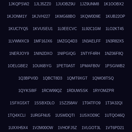
1JKQPSW2
1JL35ZZ0
1JUOBZ9U
1JZ9UNM8
1K1OOBX2
1KJONM1Y
1KJVH227
1KMG68BO
1KQW0D9E
1KUB22OP
1KUC7YQ5
1KVUSEU1
1L0EECVC
1L92C1GM
1LO2KT45
1LVWMXC9
1MF16JX6
1MZGQ4D3
1N3AELFF
1N3R82X5
1NERJOY9
1NIN2DXO
1NIPGIQG
1NTYF4RH
1NZ06F8Q
1OELGBE2
1OUI6BYG
1PET0A5T
1PMAFB0V
1PSGIWB2
1Q3BPV0D
1QBCT8D3
1QMT9XGT
1QWO8TSQ
1QYKS8IF
1RCW99QZ
1RDUWSSK
1RYOMZPR
1SFXG5XT
1SSBXDLO
1SZ258AV
1T04TFO9
1T3A32QI
1TQ4XCLI
1URGFNU5
1USMDQTI
1USXOD9C
1UTQO46Q
1UXXH5X4
1V2M00OW
1VHOFJ5Z
1VLGOT3L
1VT6PD21