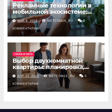
Рекламные технологии в
мобильной экосистеме:
ключевые сервисы и
МАЙ 8, 2026
METCOM16_RU
0
принципы работы
КОММЕНТАРИИ
ГАРАЖ И АВТО
Выбор двухкомнатной
квартиры: планировка,
состояние жилья и
АПР 23, 2026
METCOM16_RU
0
проверка документов
КОММЕНТАРИИ