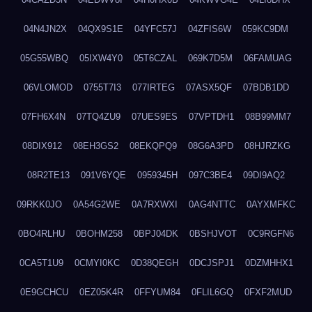
04N4JN2X
04QX9S1E
04YFC57J
04ZFIS6W
059KC9DM
05G55WBQ
05IXW4Y0
05T6CZAL
069K7D5M
06FAMUAG
06VLOMOD
0755T7I3
077IRTEG
07ASX5QF
07BDB1DD
07FH6X4N
07TQ4ZU9
07UES9ES
07VPTDH1
08B99MM7
08DIX912
08EH3GS2
08EKQPQ9
08G6A3PD
08HJRZKG
08R2TE13
091V6YQE
0959345H
097C3BE4
09DI9AQ2
09RKK0JO
0A54G2WE
0A7RXWXI
0AG4NTTC
0AYXMFKC
0BO4RLHU
0BOHM258
0BPJ04DK
0BSHJVOT
0C9RGFN6
0CA5T1U9
0CMYI0KC
0D38QEGH
0DCJSPJ1
0DZMHHX1
0E9GCHCU
0EZ05K4R
0FFYUM84
0FLIL6GQ
0FXF2MUD