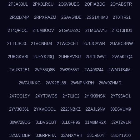
2PJA33U1
2PK01RCU
2Q6V9UEG
2QFIABDG
2QYABSTR
2R02B74P
2RPXRAZM
2SAV54DE
2SS1XHM0
2T0TIR21
2T4QFIOC
2T8M8OOV
2TGAD2ZO
2TMUAAY5
2TOT3HO1
2TT1JPJ0
2TVCNBU8
2TWC2CET
2U1JCAWR
2UABCBNW
2UBGKVBI
2UFYK23Q
2UHBAVSU
2UT1DWVT
2VA5KTQ4
2VUSTJE1
2VY55Q8B
2W29565T
2W496244
2WADJS4M
2WGUIKKG
2WK2EL88
2WNPNKRH
2WV0ZHMD
2X7CQ1SY
2XYTJWGS
2Y7I1IC2
2YKK8NSK
2YT95AO1
2YV3O361
2YXVOCOL
2Z2JNBKZ
2ZAJL9NV
30D5VUM9
30W729OG
31BVSCBT
31L8FP95
31M0MR2X
32AT2VLN
32MATDBP
336RPFHA
33ANXYRH
33CR504T
33DY1V30