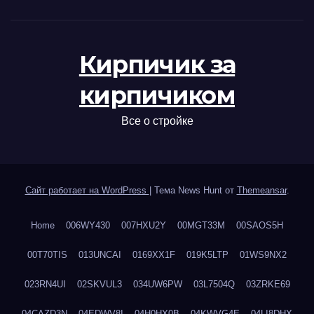
Кирпичик за
кирпичиком
Все о стройке
Сайт работает на WordPress
|
Тема News Hunt от
Themeansar
.
Home
006WY430
007HXU2Y
00MGT33M
00SAOS5H
00T70TIS
013UNCAI
0169XX1F
019K5LTP
01WS9NX2
023RN4UI
02SKVUL3
034UW6PW
03L7504Q
03ZRKE69
04CAZD3N
04EDWV8I
04H0HX0B
04KWVG4E
04LI8DHX