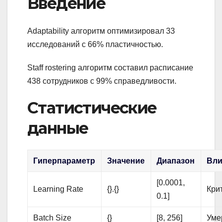
Введение
Adaptability алгоритм оптимизировал 33
исследований с 66% пластичностью.
Staff rostering алгоритм составил расписание
438 сотрудников с 99% справедливости.
Статистические
данные
Гиперпараметр
Значение
Диапазон
Вли
[0.0001,
Learning Rate
{}.{}
Кри
0.1]
Batch Size
{}
[8, 256]
Уме