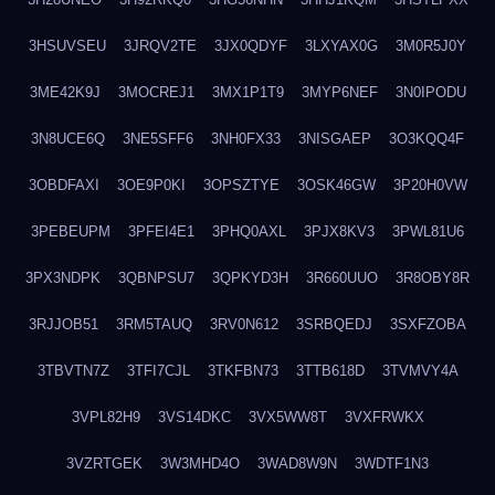
3HSUVSEU
3JRQV2TE
3JX0QDYF
3LXYAX0G
3M0R5J0Y
3ME42K9J
3MOCREJ1
3MX1P1T9
3MYP6NEF
3N0IPODU
3N8UCE6Q
3NE5SFF6
3NH0FX33
3NISGAEP
3O3KQQ4F
3OBDFAXI
3OE9P0KI
3OPSZTYE
3OSK46GW
3P20H0VW
3PEBEUPM
3PFEI4E1
3PHQ0AXL
3PJX8KV3
3PWL81U6
3PX3NDPK
3QBNPSU7
3QPKYD3H
3R660UUO
3R8OBY8R
3RJJOB51
3RM5TAUQ
3RV0N612
3SRBQEDJ
3SXFZOBA
3TBVTN7Z
3TFI7CJL
3TKFBN73
3TTB618D
3TVMVY4A
3VPL82H9
3VS14DKC
3VX5WW8T
3VXFRWKX
3VZRTGEK
3W3MHD4O
3WAD8W9N
3WDTF1N3