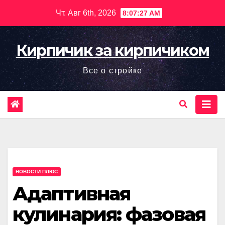
Перейти
Чт. Авг 6th, 2026
8:07:29 AM
к
содержимому
Кирпичик за кирпичиком
Все о стройке
НОВОСТИ ПЛЮС
Адаптивная
кулинария: фазовая