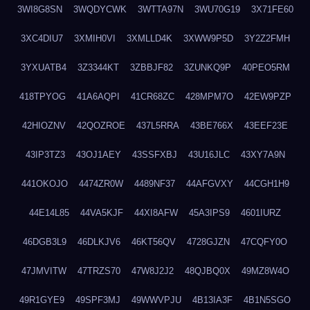
3WI8G8SN
3WQDYCWK
3WTTA97N
3WU70G19
3X71FE60
3XC4DIU7
3XMIH0VI
3XMLLD4K
3XWW9P5D
3Y2Z2FMH
3YXUATB4
3Z3344KT
3ZBBJF82
3ZUNKQ9P
40PEO5RM
418TPYOG
41A6AQPI
41CR68ZC
428MPM7O
42EW9PZP
42HIOZNV
42QOZROE
437L5RRA
43BE766X
43EEF23E
43IP3TZ3
43OJ1AEY
43SSFXBJ
43U16JLC
43XY7A9N
441OKOJO
4474ZR0W
4489NF37
44AFGVXY
44CGH1H9
44E14L85
44VA5KJF
44XI8AFW
45A3IPS9
4601IURZ
46DGB3L9
46DLKJV6
46KT56QV
4728GJZN
47CQFY0O
47JMVITW
47TRZS70
47W8J2J2
48QJBQ0X
49MZ8W4O
49R1GYE9
49SPF3MJ
49WWVPJU
4B13IA3F
4B1N5SGO