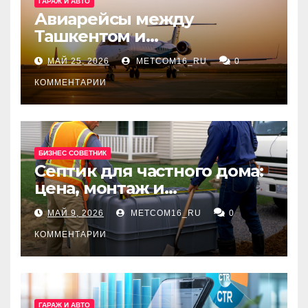
ГАРАЖ И АВТО
Авиарейсы между
Ташкентом и
Екатеринбургом
МАЙ 25, 2026
METCOM16_RU
0
КОММЕНТАРИИ
БИЗНЕС СОВЕТНИК
Септик для частного дома:
цена, монтаж и
организация автономной
МАЙ 9, 2026
METCOM16_RU
0
канализации
КОММЕНТАРИИ
ГАРАЖ И АВТО