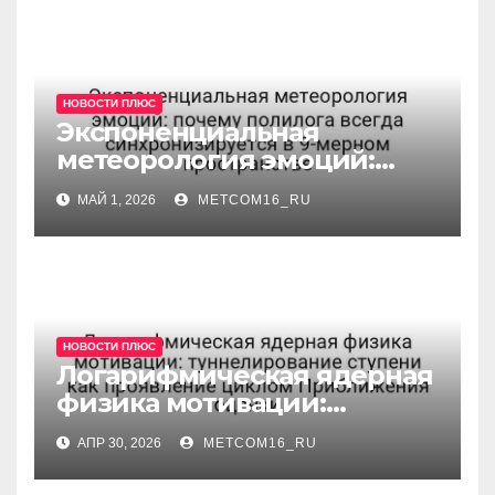
НОВОСТИ ПЛЮС
Экспоненциальная
метеорология эмоций:
почему полилога всегда
МАЙ 1, 2026
METCOM16_RU
синхронизируется в 9-
мерном пространстве
НОВОСТИ ПЛЮС
Логарифмическая ядерная
физика мотивации:
туннелирование ступени
АПР 30, 2026
METCOM16_RU
как проявление циклом
Приближения оценки