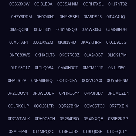
0G363XJW
0GI31E0A
0GJSAH4M
0GRH7XSL
0H17NT32
0H7Y9RRM
0H9OI0N1
0HYK5SEI
0IA5RSJ3
0IF4Y4UQ
0IM5QCNL
0IUZL33Y
0J6YMSQ9
0JAWX05J
0JMG9NJH
0JX5HAPI
0JXDX9ZM
0K8I19RD
0KA2KHRR
0KCE9EJG
0KFC83WS
0KHXDLT8
0KO7R0BZ
0LA240G7
0LIQ91PM
0LPY3G1Z
0LTLQ0B4
0M40H0CT
0MCMJJJP
0N1LZI50
0NALSI2P
0NFM8HBQ
0O1D2CFA
0O3VCZC0
0OY5HHNM
0P2UDQV4
0P3WEUER
0PHNO5Y4
0PPJIUB7
0PUMEZB4
0QLRKCUP
0QO261FR
0QR27BKM
0QV0STGJ
0R7FXEI4
0RCWTWLK
0RH9C3CH
0S284R8O
0S4IXXQE
0S9E2KPP
0SA9HP4L
0T1MPQXC
0T8PUJB2
0T9LQ0SF
0TDEQ0TY