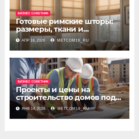
БИЗНЕС СОВЕТНИК
Готовые римские шторы:
размеры, ткани и
рекомендации по выбору
АПР 16, 2026
METCOM16_RU
БИЗНЕС СОВЕТНИК
Проекты и цены на
строительство домов под
ключ: сравнение решений
ЯНВ 14, 2026
METCOM16_RU
и ориентиры бюджета