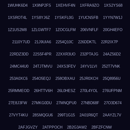
1WUHK6D4
1X9NP2FS
1XEHVF4N
1XFRA9ZO
1XS2YS68
1XSROT4L
1YS8YJ6Z
1YSKFL0G
1YUCNSFB
1YYN7W1J
1Z1US2M8
1ZLGWTF7
1ZOCGLFM
206VNFLF
20GH4EFO
2110Y7UD
21J9UIA6
2254Q10C
226DDKTL
22R2IX7P
22RDZ3DD
22S5F4PR
22XXR3UO
232PTAJG
24AZ56D2
24MC44U0
24TJTMVU
24XS3FEV
24YV1LVI
252T7VNK
253A0XC6
254O5EQJ
258OBXAU
25JR0XCH
25Q8956U
25RMMEOD
26HTTV6H
26L0HESZ
270L4YOL
276UFPNM
27E8J3FW
27MKG0DU
27MNQPU0
27NBD68F
27O3D674
27VYT4KU
28SMQGU6
299T1G15
2A01R6QT
2AAYZL7V
2AFJGVZY
2ATPPOCH
2B2G3AW2
2BFZFCNW