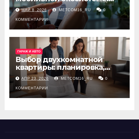
ключевые сервисы и
МАЙ 8, 2026
METCOM16_RU
0
принципы работы
КОММЕНТАРИИ
ГАРАЖ И АВТО
Выбор двухкомнатной
квартиры: планировка,
состояние жилья и
АПР 23, 2026
METCOM16_RU
0
проверка документов
КОММЕНТАРИИ