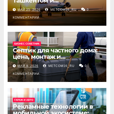
Ташкентом и
Екатеринбургом
МАЙ 25, 2026
METCOM16_RU
0
КОММЕНТАРИИ
БИЗНЕС СОВЕТНИК
Септик для частного дома:
цена, монтаж и
организация автономной
МАЙ 9, 2026
METCOM16_RU
0
канализации
КОММЕНТАРИИ
ГАРАЖ И АВТО
Рекламные технологии в
мобильной экосистеме: