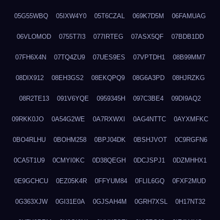
05G55WBQ
05IXW4Y0
05T6CZAL
069K7D5M
06FAMUAG
06VLOMOD
0755T7I3
077IRTEG
07ASX5QF
07BDB1DD
07FH6X4N
07TQ4ZU9
07UES9ES
07VPTDH1
08B99MM7
08DIX912
08EH3GS2
08EKQPQ9
08G6A3PD
08HJRZKG
08R2TE13
091V6YQE
0959345H
097C3BE4
09DI9AQ2
09RKK0JO
0A54G2WE
0A7RXWXI
0AG4NTTC
0AYXMFKC
0BO4RLHU
0BOHM258
0BPJ04DK
0BSHJVOT
0C9RGFN6
0CA5T1U9
0CMYI0KC
0D38QEGH
0DCJSPJ1
0DZMHHX1
0E9GCHCU
0EZ05K4R
0FFYUM84
0FLIL6GQ
0FXF2MUD
0G363XJW
0GI31E0A
0GJSAH4M
0GRH7XSL
0H17NT32