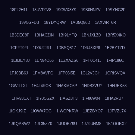
18FL2H11
18UVF9V8
19CWX8Y9
19S0NNZV
19SYNG2F
19V5GFDB
19YDYQRW
1AU5Q96D
1AXWRT6R
1B3DEC8P
1BHACZIN
1BI91YFQ
1BNJXLZ0
1BR5X4KO
1CFFT9FI
1D9U2JR1
1DBSQ817
1DRJ3XP8
1E2BYTZD
1E8JEY8J
1EN94O56
1EZXAZS6
1FH0C41J
1FIP186C
1FJ0BB6J
1FM8AVFQ
1FP03I5E
1GL2VJGH
1GRISVQA
1GWILLXI
1H4L4ROK
1HAKMC6P
1HDB3VUY
1HHJEK58
1HR93CXT
1I70CGZX
1IASZ8H3
1IF86W04
1IHA2RU7
1IOKJ9IZ
1IOWA7OG
1IWGPKRW
1JEZBYO7
1JFVZL7X
1JKQPSW2
1JL35ZZ0
1JUOBZ9U
1JZ9UNM8
1K1OOBX2