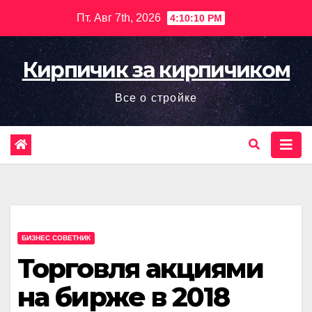
Перейти
Пт. Авг 7th, 2026
4:10:12 PM
к
содержимому
Кирпичик за кирпичиком
Все о стройке
БИЗНЕС СОВЕТНИК
Торговля акциями
на бирже в 2018