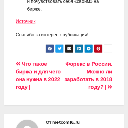
и почувствовать себя «своим» на
бирже.
Источник
Спасибо за интерес к публикации!
Навигация
Что такое
Форекс в России.
биржа и для чего
Можно ли
по
она нужна в 2022
заработать в 2018
записям
году |
году? |
От
metcom16_ru