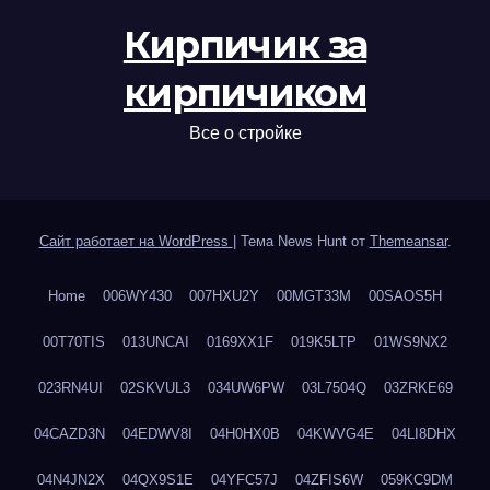
Кирпичик за
кирпичиком
Все о стройке
Сайт работает на WordPress
|
Тема News Hunt от
Themeansar
.
Home
006WY430
007HXU2Y
00MGT33M
00SAOS5H
00T70TIS
013UNCAI
0169XX1F
019K5LTP
01WS9NX2
023RN4UI
02SKVUL3
034UW6PW
03L7504Q
03ZRKE69
04CAZD3N
04EDWV8I
04H0HX0B
04KWVG4E
04LI8DHX
04N4JN2X
04QX9S1E
04YFC57J
04ZFIS6W
059KC9DM