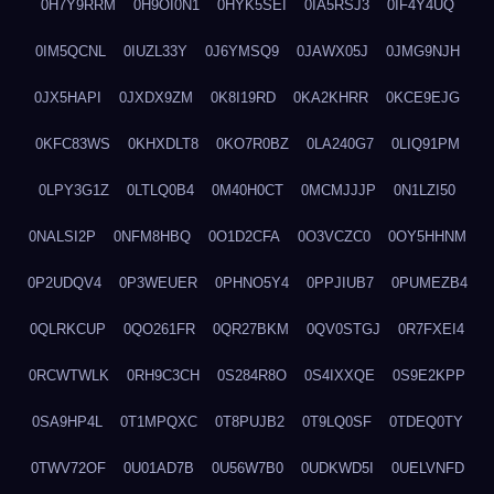
0H7Y9RRM
0H9OI0N1
0HYK5SEI
0IA5RSJ3
0IF4Y4UQ
0IM5QCNL
0IUZL33Y
0J6YMSQ9
0JAWX05J
0JMG9NJH
0JX5HAPI
0JXDX9ZM
0K8I19RD
0KA2KHRR
0KCE9EJG
0KFC83WS
0KHXDLT8
0KO7R0BZ
0LA240G7
0LIQ91PM
0LPY3G1Z
0LTLQ0B4
0M40H0CT
0MCMJJJP
0N1LZI50
0NALSI2P
0NFM8HBQ
0O1D2CFA
0O3VCZC0
0OY5HHNM
0P2UDQV4
0P3WEUER
0PHNO5Y4
0PPJIUB7
0PUMEZB4
0QLRKCUP
0QO261FR
0QR27BKM
0QV0STGJ
0R7FXEI4
0RCWTWLK
0RH9C3CH
0S284R8O
0S4IXXQE
0S9E2KPP
0SA9HP4L
0T1MPQXC
0T8PUJB2
0T9LQ0SF
0TDEQ0TY
0TWV72OF
0U01AD7B
0U56W7B0
0UDKWD5I
0UELVNFD