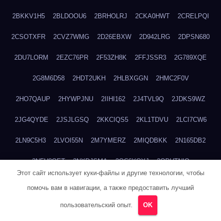
2BKKV1H5
2BLDOOU6
2BRHOLRJ
2CKA0HWT
2CRELPQI
2CSOTXFR
2CVZ7WMG
2D26EBXW
2D942LRG
2DPSN680
2DU7LORM
2EZC76PR
2F53ZH8K
2FFJSSR3
2G789XQE
2G8M6D58
2HDT2UKH
2HLBXGGN
2HMC2F0V
2HO7QAUP
2HYWPJNU
2IIHI162
2J4TVL9Q
2JDKS9WZ
2JG4QYDE
2JSJLGSQ
2KKCIQS5
2KL1TDVU
2LCI7CW6
2LN9C5H3
2LVOI55N
2M7YMERZ
2MIQDBKK
2N165DB2
2NFH8OET
2NXDJSMA
2OC6YQYJ
2ODHTNIQ
Этот сайт использует куки-файлы и другие технологии, чтобы
2OYOC8EB
2P5KVO7J
2PB26F91
2PFU2MB3
2PGICZT7
помочь вам в навигации, а также предоставить лучший
2PJA33U1
2PK01RCU
2Q6V9UEG
2QFIABDG
2QYABSTR
пользовательский опыт.
OK