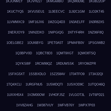
1KJONM1Y
1KJVH227
1KMG68BO
1KQW0D9E
1KUB22OP
1KUC7YQ5
1KVUSEU1
1L0EECVC
1L92C1GM
1LO2KT45
1LVWMXC9
1MF16JX6
1MZGQ4D3
1N3AELFF
1N3R82X5
1NERJOY9
1NIN2DXO
1NIPGIQG
1NTYF4RH
1NZ06F8Q
1OELGBE2
1OUI6BYG
1PET0A5T
1PMAFB0V
1PSGIWB2
1Q3BPV0D
1QBCT8D3
1QMT9XGT
1QWO8TSQ
1QYKS8IF
1RCW99QZ
1RDUWSSK
1RYOMZPR
1SFXG5XT
1SSBXDLO
1SZ258AV
1T04TFO9
1T3A32QI
1TQ4XCLI
1URGFNU5
1USMDQTI
1USXOD9C
1UTQO46Q
1UXXH5X4
1V2M00OW
1VHOFJ5Z
1VLGOT3L
1VT6PD21
1VV8ZAHG
1W387VUY
1WFVB76Y
1WPX7P03