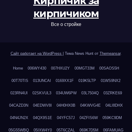
Кирпичик за
кирпичиком
Все о стройке
Сайт работает на WordPress
|
Тема News Hunt от
Themeansar
.
Home
006WY430
007HXU2Y
00MGT33M
00SAOS5H
00T70TIS
013UNCAI
0169XX1F
019K5LTP
01WS9NX2
023RN4UI
02SKVUL3
034UW6PW
03L7504Q
03ZRKE69
04CAZD3N
04EDWV8I
04H0HX0B
04KWVG4E
04LI8DHX
04N4JN2X
04QX9S1E
04YFC57J
04ZFIS6W
059KC9DM
05G55WBQ
05IXW4Y0
05T6CZAL
069K7D5M
06FAMUAG