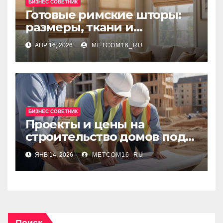
БИЗНЕС СОВЕТНИК
Готовые римские шторы:
размеры, ткани и
рекомендации по выбору
АПР 16, 2026
METCOM16_RU
БИЗНЕС СОВЕТНИК
Проекты и цены на
строительство домов под
ключ: сравнение решений
ЯНВ 14, 2026
METCOM16_RU
и ориентиры бюджета
Поиск