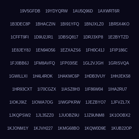
19V5GFDB
19YDYQRW
1AU5Q96D
1AXWRT6R
1B3DEC8P
1BHACZIN
1BI91YFQ
1BNJXLZ0
1BR5X4KO
1CFFT9FI
1D9U2JR1
1DBSQ817
1DRJ3XP8
1E2BYTZD
1E8JEY8J
1EN94O56
1EZXAZS6
1FH0C41J
1FIP186C
1FJ0BB6J
1FM8AVFQ
1FP03I5E
1GL2VJGH
1GRISVQA
1GWILLXI
1H4L4ROK
1HAKMC6P
1HDB3VUY
1HHJEK58
1HR93CXT
1I70CGZX
1IASZ8H3
1IF86W04
1IHA2RU7
1IOKJ9IZ
1IOWA7OG
1IWGPKRW
1JEZBYO7
1JFVZL7X
1JKQPSW2
1JL35ZZ0
1JUOBZ9U
1JZ9UNM8
1K1OOBX2
1KJONM1Y
1KJVH227
1KMG68BO
1KQW0D9E
1KUB22OP