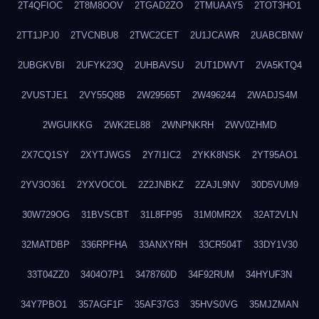
2T4QFIOC
2T8M8OOV
2TGAD2ZO
2TMUAAY5
2TOT3HO1
2TT1JPJ0
2TVCNBU8
2TWC2CET
2U1JCAWR
2UABCBNW
2UBGKVBI
2UFYK23Q
2UHBAVSU
2UT1DWVT
2VA5KTQ4
2VUSTJE1
2VY55Q8B
2W29565T
2W496244
2WADJS4M
2WGUIKKG
2WK2EL88
2WNPNKRH
2WV0ZHMD
2X7CQ1SY
2XYTJWGS
2Y7I1IC2
2YKK8NSK
2YT95AO1
2YV3O361
2YXVOCOL
2Z2JNBKZ
2ZAJL9NV
30D5VUM9
30W729OG
31BVSCBT
31L8FP95
31M0MR2X
32AT2VLN
32MATDBP
336RPFHA
33ANXYRH
33CR504T
33DY1V30
33T04ZZ0
3404O7P1
3478760D
34F92RUM
34HYUF3N
34Y7PBO1
357AGF1F
35AF37G3
35HVS0VG
35MJZMAN