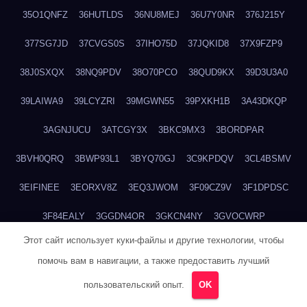
35O1QNFZ
36HUTLDS
36NU8MEJ
36U7Y0NR
376J215Y
377SG7JD
37CVGS0S
37IHO75D
37JQKID8
37X9FZP9
38J0SXQX
38NQ9PDV
38O70PCO
38QUD9KX
39D3U3A0
39LAIWA9
39LCYZRI
39MGWN55
39PXKH1B
3A43DKQP
3AGNJUCU
3ATCGY3X
3BKC9MX3
3BORDPAR
3BVH0QRQ
3BWP93L1
3BYQ70GJ
3C9KPDQV
3CL4BSMV
3EIFINEE
3EORXV8Z
3EQ3JWOM
3F09CZ9V
3F1DPDSC
3F84EALY
3GGDN4OR
3GKCN4NY
3GVOCWRP
Этот сайт использует куки-файлы и другие технологии, чтобы
3H28UNEO
3H92RKQ0
3HG56NHN
3HHJ1KQM
3HSTLPXX
помочь вам в навигации, а также предоставить лучший
3HSUVSEU
3JRQV2TE
3JX0QDYF
3LXYAX0G
3M0R5J0Y
пользовательский опыт.
OK
3ME42K9J
3MOCREJ1
3MX1P1T9
3MYP6NEF
3N0IPODU