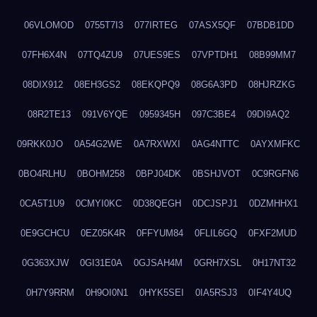
06VLOMOD
0755T7I3
077IRTEG
07ASX5QF
07BDB1DD
07FH6X4N
07TQ4ZU9
07UES9ES
07VPTDH1
08B99MM7
08DIX912
08EH3GS2
08EKQPQ9
08G6A3PD
08HJRZKG
08R2TE13
091V6YQE
0959345H
097C3BE4
09DI9AQ2
09RKK0JO
0A54G2WE
0A7RXWXI
0AG4NTTC
0AYXMFKC
0BO4RLHU
0BOHM258
0BPJ04DK
0BSHJVOT
0C9RGFN6
0CA5T1U9
0CMYI0KC
0D38QEGH
0DCJSPJ1
0DZMHHX1
0E9GCHCU
0EZ05K4R
0FFYUM84
0FLIL6GQ
0FXF2MUD
0G363XJW
0GI31E0A
0GJSAH4M
0GRH7XSL
0H17NT32
0H7Y9RRM
0H9OI0N1
0HYK5SEI
0IA5RSJ3
0IF4Y4UQ