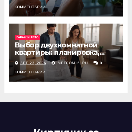
принципы работы
КОММЕНТАРИИ
ГАРАЖ И АВТО
Выбор двухкомнатной
квартиры: планировка,
состояние жилья и
АПР 23, 2026
METCOM16_RU
0
проверка документов
КОММЕНТАРИИ