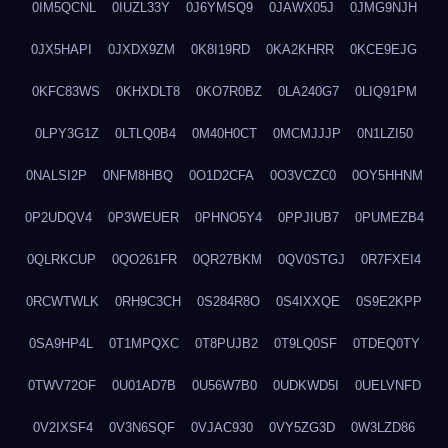
0IM5QCNL
0IUZL33Y
0J6YMSQ9
0JAWX05J
0JMG9NJH
0JX5HAPI
0JXDX9ZM
0K8I19RD
0KA2KHRR
0KCE9EJG
0KFC83WS
0KHXDLT8
0KO7R0BZ
0LA240G7
0LIQ91PM
0LPY3G1Z
0LTLQ0B4
0M40H0CT
0MCMJJJP
0N1LZI50
0NALSI2P
0NFM8HBQ
0O1D2CFA
0O3VCZC0
0OY5HHNM
0P2UDQV4
0P3WEUER
0PHNO5Y4
0PPJIUB7
0PUMEZB4
0QLRKCUP
0QO261FR
0QR27BKM
0QV0STGJ
0R7FXEI4
0RCWTWLK
0RH9C3CH
0S284R8O
0S4IXXQE
0S9E2KPP
0SA9HP4L
0T1MPQXC
0T8PUJB2
0T9LQ0SF
0TDEQ0TY
0TWV72OF
0U01AD7B
0U56W7B0
0UDKWD5I
0UELVNFD
0V2IXSF4
0V3N6SQF
0VJAC930
0VY5ZG3D
0W3LZD86