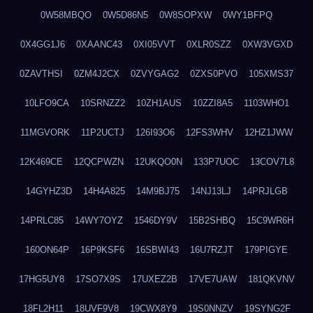
0W58MBQO
0W5D86N5
0W8SOPXW
0WY1BFPQ
0X4GG1J6
0XAANC43
0XI05VVT
0XLR0SZZ
0XW3VGXD
0ZAVTHSI
0ZM4J2CX
0ZVYGAG2
0ZXS0PVO
105XMS37
10LFO9CA
10SRNZZ2
10ZH1AUS
10ZZI8A5
1103WHO1
11MGVORK
11P2UCTJ
126I93O6
12FS3WHV
12HZ1JWW
12K469CE
12QCPWZN
12UKQO0N
133P7UOC
13COV7L8
14GYHZ3D
14H4A825
14M9BJ75
14NJ13LJ
14PRJLGB
14PRLC85
14WY7OYZ
1546DY9V
15B2SHBQ
15C9WR6H
160ON64P
16P9KSF6
16SBWI43
16U7RZJT
179PIGYE
17HG5UY8
17SO7X9S
17UXEZ2B
17VE7UAW
181QKVNV
18FL2H11
18UVF9V8
19CWX8Y9
19S0NNZV
19SYNG2F