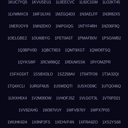
1KUC7YQ5
1KVUSEU1
1L0EECVC
1L92C1GM
1LO2KT45
1LVWMXC9
1MF16JX6
1MZGQ4D3
1N3AELFF
1N3R82X5
1NERJOY9
1NIN2DXO
1NIPGIQG
1NTYF4RH
1NZ06F8Q
1OELGBE2
1OUI6BYG
1PET0A5T
1PMAFB0V
1PSGIWB2
1Q3BPV0D
1QBCT8D3
1QMT9XGT
1QWO8TSQ
1QYKS8IF
1RCW99QZ
1RDUWSSK
1RYOMZPR
1SFXG5XT
1SSBXDLO
1SZ258AV
1T04TFO9
1T3A32QI
1TQ4XCLI
1URGFNU5
1USMDQTI
1USXOD9C
1UTQO46Q
1UXXH5X4
1V2M00OW
1VHOFJ5Z
1VLGOT3L
1VT6PD21
1VV8ZAHG
1W387VUY
1WFVB76Y
1WPX7P03
1WUHK6D4
1X9NP2FS
1XEHVF4N
1XFRA9ZO
1XS2YS68