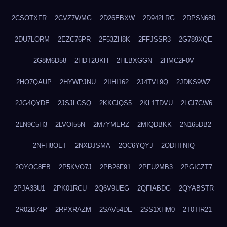
2CSOTXFR
2CVZ7WMG
2D26EBXW
2D942LRG
2DPSN680
2DU7LORM
2EZC76PR
2F53ZH8K
2FFJSSR3
2G789XQE
2G8M6D58
2HDT2UKH
2HLBXGGN
2HMC2F0V
2HO7QAUP
2HYWPJNU
2IIHI162
2J4TVL9Q
2JDKS9WZ
2JG4QYDE
2JSJLGSQ
2KKCIQS5
2KL1TDVU
2LCI7CW6
2LN9C5H3
2LVOI55N
2M7YMERZ
2MIQDBKK
2N165DB2
2NFH8OET
2NXDJSMA
2OC6YQYJ
2ODHTNIQ
2OYOC8EB
2P5KVO7J
2PB26F91
2PFU2MB3
2PGICZT7
2PJA33U1
2PK01RCU
2Q6V9UEG
2QFIABDG
2QYABSTR
2R02B74P
2RPXRAZM
2SAV54DE
2SS1XHM0
2T0TIR21