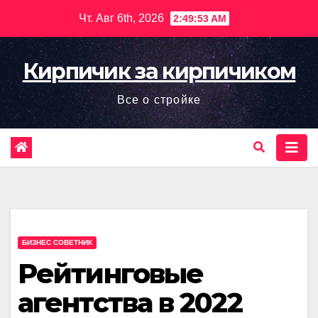
Перейти
Чт. Авг 6th, 2026
2:49:55 AM
к
содержимому
Кирпичик за кирпичиком
Все о стройке
БИЗНЕС СОВЕТНИК
Рейтинговые
агентства в 2022