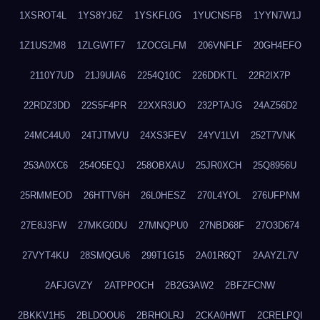
1XSROT4L
1YS8YJ6Z
1YSKFL0G
1YUCNSFB
1YYN7W1J
1Z1US2M8
1ZLGWTF7
1ZOCGLFM
206VNFLF
20GH4EFO
2110Y7UD
21J9UIA6
2254Q10C
226DDKTL
22R2IX7P
22RDZ3DD
22S5F4PR
22XXR3UO
232PTAJG
24AZ56D2
24MC44U0
24TJTMVU
24XS3FEV
24YV1LVI
252T7VNK
253A0XC6
254O5EQJ
258OBXAU
25JR0XCH
25Q8956U
25RMMEOD
26HTTV6H
26L0HESZ
270L4YOL
276UFPNM
27E8J3FW
27MKG0DU
27MNQPU0
27NBD68F
27O3D674
27VYT4KU
28SMQGU6
299T1G15
2A01R6QT
2AAYZL7V
2AFJGVZY
2ATPPOCH
2B2G3AW2
2BFZFCNW
2BKKV1H5
2BLDOOU6
2BRHOLRJ
2CKA0HWT
2CRELPQI