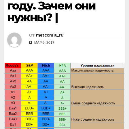
году. Зачем они
нужны? |
От
metcom16_ru
МАР 9, 2017