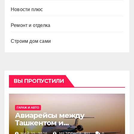
Новости плюс
Ремонт и отделка
Строим дом сами
ВЫ ПРОПУСТИЛИ
ГАРАЖ И АВТО
Авиарейсы между
Ташкентом и
Екатеринбургом
МАЙ 25, 2026
METCOM16_RU
0