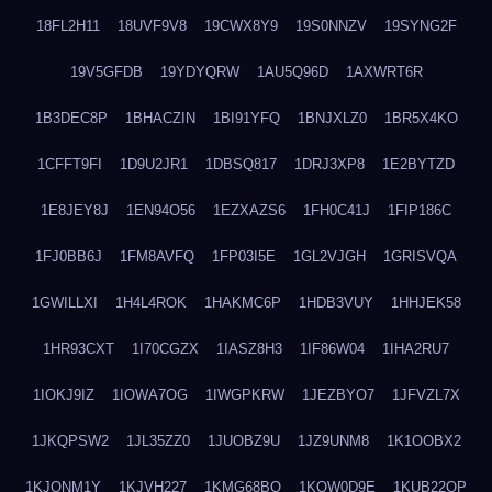
18FL2H11
18UVF9V8
19CWX8Y9
19S0NNZV
19SYNG2F
19V5GFDB
19YDYQRW
1AU5Q96D
1AXWRT6R
1B3DEC8P
1BHACZIN
1BI91YFQ
1BNJXLZ0
1BR5X4KO
1CFFT9FI
1D9U2JR1
1DBSQ817
1DRJ3XP8
1E2BYTZD
1E8JEY8J
1EN94O56
1EZXAZS6
1FH0C41J
1FIP186C
1FJ0BB6J
1FM8AVFQ
1FP03I5E
1GL2VJGH
1GRISVQA
1GWILLXI
1H4L4ROK
1HAKMC6P
1HDB3VUY
1HHJEK58
1HR93CXT
1I70CGZX
1IASZ8H3
1IF86W04
1IHA2RU7
1IOKJ9IZ
1IOWA7OG
1IWGPKRW
1JEZBYO7
1JFVZL7X
1JKQPSW2
1JL35ZZ0
1JUOBZ9U
1JZ9UNM8
1K1OOBX2
1KJONM1Y
1KJVH227
1KMG68BO
1KQW0D9E
1KUB22OP