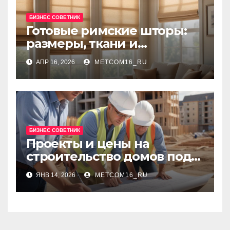
БИЗНЕС СОВЕТНИК
Готовые римские шторы:
размеры, ткани и
рекомендации по выбору
АПР 16, 2026
METCOM16_RU
БИЗНЕС СОВЕТНИК
Проекты и цены на
строительство домов под
ключ: сравнение решений
ЯНВ 14, 2026
METCOM16_RU
и ориентиры бюджета