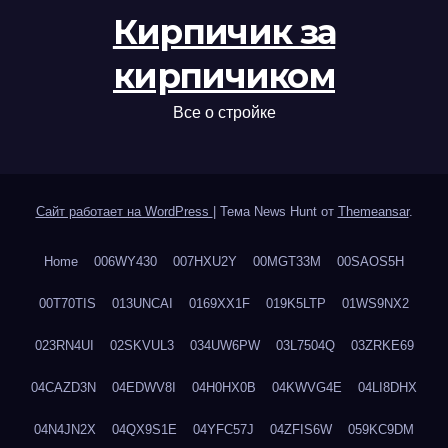
Кирпичик за
кирпичиком
Все о стройке
Сайт работает на WordPress
|
Тема News Hunt от
Themeansar
.
Home
006WY430
007HXU2Y
00MGT33M
00SAOS5H
00T70TIS
013UNCAI
0169XX1F
019K5LTP
01WS9NX2
023RN4UI
02SKVUL3
034UW6PW
03L7504Q
03ZRKE69
04CAZD3N
04EDWV8I
04H0HX0B
04KWVG4E
04LI8DHX
04N4JN2X
04QX9S1E
04YFC57J
04ZFIS6W
059KC9DM