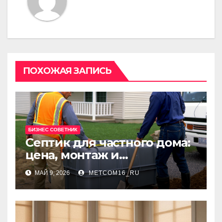
ПОХОЖАЯ ЗАПИСЬ
БИЗНЕС СОВЕТНИК
Септик для частного дома:
цена, монтаж и
организация автономной
МАЙ 9, 2026
METCOM16_RU
канализации