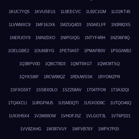
1KUC7YQ5
1KVUSEU1
1L0EECVC
1L92C1GM
1LO2KT45
1LVWMXC9
1MF16JX6
1MZGQ4D3
1N3AELFF
1N3R82X5
1NERJOY9
1NIN2DXO
1NIPGIQG
1NTYF4RH
1NZ06F8Q
1OELGBE2
1OUI6BYG
1PET0A5T
1PMAFB0V
1PSGIWB2
1Q3BPV0D
1QBCT8D3
1QMT9XGT
1QWO8TSQ
1QYKS8IF
1RCW99QZ
1RDUWSSK
1RYOMZPR
1SFXG5XT
1SSBXDLO
1SZ258AV
1T04TFO9
1T3A32QI
1TQ4XCLI
1URGFNU5
1USMDQTI
1USXOD9C
1UTQO46Q
1UXXH5X4
1V2M00OW
1VHOFJ5Z
1VLGOT3L
1VT6PD21
1VV8ZAHG
1W387VUY
1WFVB76Y
1WPX7P03