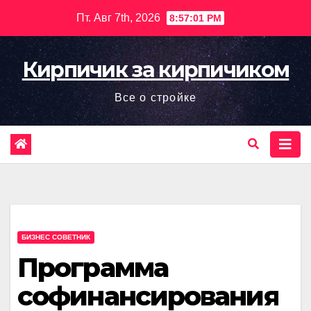
Перейти
Пт. Авг 7th, 2026
8:57:03 PM
к
содержимому
Кирпичик за кирпичиком
Все о стройке
БИЗНЕС СОВЕТНИК
Программа
софинансирования