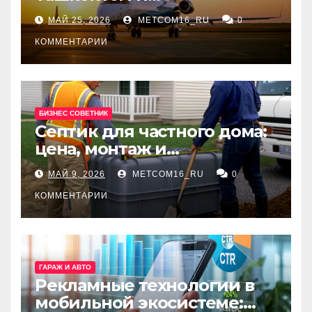
Екатеринбургом
МАЙ 25, 2026
METCOM16_RU
0
КОММЕНТАРИИ
БИЗНЕС СОВЕТНИК
Септик для частного дома:
цена, монтаж и
организация автономной
МАЙ 9, 2026
METCOM16_RU
0
канализации
КОММЕНТАРИИ
ГАРАЖ И АВТО
Рекламные технологии в
мобильной экосистеме: