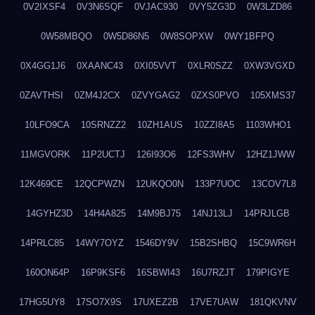
0V2IXSF4
0V3N6SQF
0VJAC930
0VY5ZG3D
0W3LZD86
0W58MBQO
0W5D86N5
0W8SOPXW
0WY1BFPQ
0X4GG1J6
0XAANC43
0XI05VVT
0XLR0SZZ
0XW3VGXD
0ZAVTHSI
0ZM4J2CX
0ZVYGAG2
0ZXS0PVO
105XMS37
10LFO9CA
10SRNZZ2
10ZH1AUS
10ZZI8A5
1103WHO1
11MGVORK
11P2UCTJ
126I93O6
12FS3WHV
12HZ1JWW
12K469CE
12QCPWZN
12UKQO0N
133P7UOC
13COV7L8
14GYHZ3D
14H4A825
14M9BJ75
14NJ13LJ
14PRJLGB
14PRLC85
14WY7OYZ
1546DY9V
15B2SHBQ
15C9WR6H
160ON64P
16P9KSF6
16SBWI43
16U7RZJT
179PIGYE
17HG5UY8
17SO7X9S
17UXEZ2B
17VE7UAW
181QKVNV