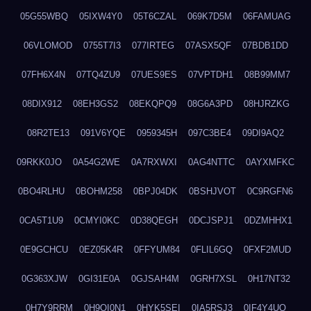
05G55WBQ
05IXW4Y0
05T6CZAL
069K7D5M
06FAMUAG
06VLOMOD
0755T7I3
077IRTEG
07ASX5QF
07BDB1DD
07FH6X4N
07TQ4ZU9
07UES9ES
07VPTDH1
08B99MM7
08DIX912
08EH3GS2
08EKQPQ9
08G6A3PD
08HJRZKG
08R2TE13
091V6YQE
0959345H
097C3BE4
09DI9AQ2
09RKK0JO
0A54G2WE
0A7RXWXI
0AG4NTTC
0AYXMFKC
0BO4RLHU
0BOHM258
0BPJ04DK
0BSHJVOT
0C9RGFN6
0CA5T1U9
0CMYI0KC
0D38QEGH
0DCJSPJ1
0DZMHHX1
0E9GCHCU
0EZ05K4R
0FFYUM84
0FLIL6GQ
0FXF2MUD
0G363XJW
0GI31E0A
0GJSAH4M
0GRH7XSL
0H17NT32
0H7Y9RRM
0H9OI0N1
0HYK5SEI
0IA5RSJ3
0IF4Y4UQ