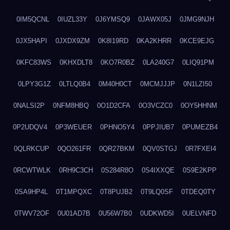
0IM5QCNL
0IUZL33Y
0J6YMSQ9
0JAWX05J
0JMG9NJH
0JX5HAPI
0JXDX9ZM
0K8I19RD
0KA2KHRR
0KCE9EJG
0KFC83WS
0KHXDLT8
0KO7R0BZ
0LA240G7
0LIQ91PM
0LPY3G1Z
0LTLQ0B4
0M40H0CT
0MCMJJJP
0N1LZI50
0NALSI2P
0NFM8HBQ
0O1D2CFA
0O3VCZC0
0OY5HHNM
0P2UDQV4
0P3WEUER
0PHNO5Y4
0PPJIUB7
0PUMEZB4
0QLRKCUP
0QO261FR
0QR27BKM
0QV0STGJ
0R7FXEI4
0RCWTWLK
0RH9C3CH
0S284R8O
0S4IXXQE
0S9E2KPP
0SA9HP4L
0T1MPQXC
0T8PUJB2
0T9LQ0SF
0TDEQ0TY
0TWV72OF
0U01AD7B
0U56W7B0
0UDKWD5I
0UELVNFD