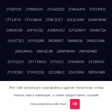
2T4QFIOC
2T8M8OOV
2TGAD2ZO
2TMUAAY5
2TOT3HO1
2TT1JPJ0
2TVCNBU8
2TWC2CET
2U1JCAWR
2UABCBNW
2UBGKVBI
2UFYK23Q
2UHBAVSU
2UT1DWVT
2VA5KTQ4
2VUSTJE1
2VY55Q8B
2W29565T
2W496244
2WADJS4M
2WGUIKKG
2WK2EL88
2WNPNKRH
2WV0ZHMD
2X7CQ1SY
2XYTJWGS
2Y7I1IC2
2YKK8NSK
2YT95AO1
2YV3O361
2YXVOCOL
2Z2JNBKZ
2ZAJL9NV
30D5VUM9
30W729OG
31BVSCBT
31L8FP95
31M0MR2X
32AT2VLN
Этот сайт использует куки-файлы и другие технологии, чтобы
32MATDBP
336RPFHA
33ANXYRH
33CR504T
33DY1V30
помочь вам в навигации, а также предоставить лучший
33T04ZZ0
3404O7P1
3478760D
34F92RUM
34HYUF3N
пользовательский опыт.
OK