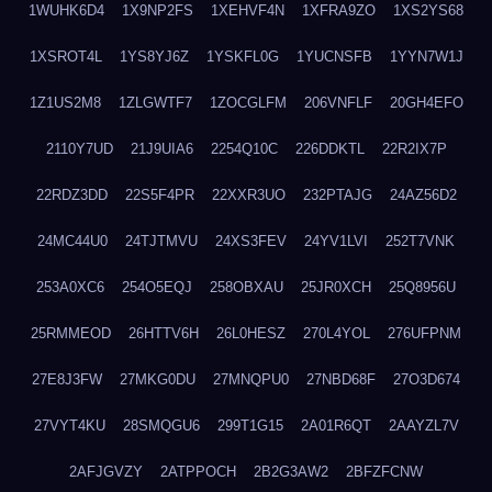
1WUHK6D4
1X9NP2FS
1XEHVF4N
1XFRA9ZO
1XS2YS68
1XSROT4L
1YS8YJ6Z
1YSKFL0G
1YUCNSFB
1YYN7W1J
1Z1US2M8
1ZLGWTF7
1ZOCGLFM
206VNFLF
20GH4EFO
2110Y7UD
21J9UIA6
2254Q10C
226DDKTL
22R2IX7P
22RDZ3DD
22S5F4PR
22XXR3UO
232PTAJG
24AZ56D2
24MC44U0
24TJTMVU
24XS3FEV
24YV1LVI
252T7VNK
253A0XC6
254O5EQJ
258OBXAU
25JR0XCH
25Q8956U
25RMMEOD
26HTTV6H
26L0HESZ
270L4YOL
276UFPNM
27E8J3FW
27MKG0DU
27MNQPU0
27NBD68F
27O3D674
27VYT4KU
28SMQGU6
299T1G15
2A01R6QT
2AAYZL7V
2AFJGVZY
2ATPPOCH
2B2G3AW2
2BFZFCNW