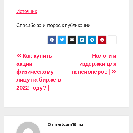
Источник
Спасибо за интерес к публикации!
Навигация
Как купить
Налоги и
акции
издержки для
по
физическому
пенсионеров |
записям
лицу на бирже в
2022 году? |
От
metcom16_ru