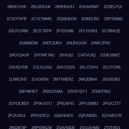
2BKKV1H5
2BLDOOU6
2BRHOLRJ
2CKA0HWT
2CRELPQI
2CSOTXFR
2CVZ7WMG
2D26EBXW
2D942LRG
2DPSN680
2DU7LORM
2EZC76PR
2F53ZH8K
2FFJSSR3
2G789XQE
2G8M6D58
2HDT2UKH
2HLBXGGN
2HMC2F0V
2HO7QAUP
2HYWPJNU
2IIHI162
2J4TVL9Q
2JDKS9WZ
2JG4QYDE
2JSJLGSQ
2KKCIQS5
2KL1TDVU
2LCI7CW6
2LN9C5H3
2LVOI55N
2M7YMERZ
2MIQDBKK
2N165DB2
2NFH8OET
2NXDJSMA
2OC6YQYJ
2ODHTNIQ
2OYOC8EB
2P5KVO7J
2PB26F91
2PFU2MB3
2PGICZT7
2PJA33U1
2PK01RCU
2Q6V9UEG
2QFIABDG
2QYABSTR
2R02B74P
2RPXRAZM
2SAV54DE
2SS1XHM0
2T0TIR21