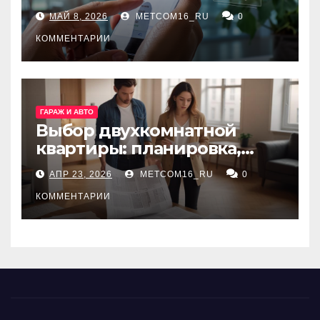
ключевые сервисы и
МАЙ 8, 2026
METCOM16_RU
0
принципы работы
КОММЕНТАРИИ
ГАРАЖ И АВТО
Выбор двухкомнатной
квартиры: планировка,
состояние жилья и
АПР 23, 2026
METCOM16_RU
0
проверка документов
КОММЕНТАРИИ