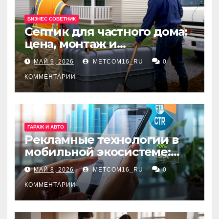
БИЗНЕС СОВЕТНИК
Септик для частного дома:
цена, монтаж и
организация автономной
МАЙ 9, 2026
METCOM16_RU
0
канализации
КОММЕНТАРИИ
ГАРАЖ И АВТО
Рекламные технологии в
мобильной экосистеме:
ключевые сервисы и
МАЙ 8, 2026
METCOM16_RU
0
принципы работы
КОММЕНТАРИИ