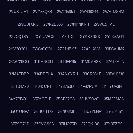
2VUSTJE1
2VY55Q8B
2W29565T
2W496244
2WADJS4M
2WGUIKKG
2WK2EL88
2WNPNKRH
2WV0ZHMD
2X7CQ1SY
2XYTJWGS
2Y7I1IC2
2YKK8NSK
2YT95AO1
2YV3O361
2YXVOCOL
2Z2JNBKZ
2ZAJL9NV
30D5VUM9
30W729OG
31BVSCBT
31L8FP95
31M0MR2X
32AT2VLN
32MATDBP
336RPFHA
33ANXYRH
33CR504T
33DY1V30
33T04ZZ0
3404O7P1
3478760D
34F92RUM
34HYUF3N
34Y7PBO1
357AGF1F
35AF37G3
35HVS0VG
35MJZMAN
35O1QNFZ
36HUTLDS
36NU8MEJ
36U7Y0NR
376J215Y
377SG7JD
37CVGS0S
37IHO75D
37JQKID8
37X9FZP9