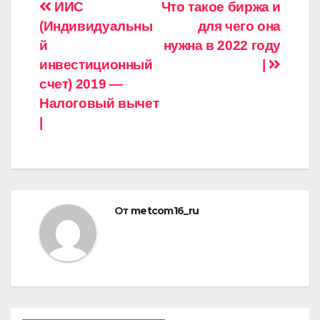
Навигация
ИИС
Что такое биржа и
(Индивидуальны
для чего она
по
й
нужна в 2022 году
записям
инвестиционный
|
счет) 2019 —
Налоговый вычет
|
От
metcom16_ru