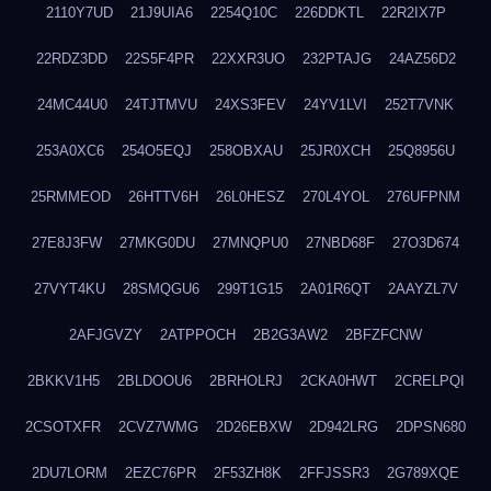
2110Y7UD
21J9UIA6
2254Q10C
226DDKTL
22R2IX7P
22RDZ3DD
22S5F4PR
22XXR3UO
232PTAJG
24AZ56D2
24MC44U0
24TJTMVU
24XS3FEV
24YV1LVI
252T7VNK
253A0XC6
254O5EQJ
258OBXAU
25JR0XCH
25Q8956U
25RMMEOD
26HTTV6H
26L0HESZ
270L4YOL
276UFPNM
27E8J3FW
27MKG0DU
27MNQPU0
27NBD68F
27O3D674
27VYT4KU
28SMQGU6
299T1G15
2A01R6QT
2AAYZL7V
2AFJGVZY
2ATPPOCH
2B2G3AW2
2BFZFCNW
2BKKV1H5
2BLDOOU6
2BRHOLRJ
2CKA0HWT
2CRELPQI
2CSOTXFR
2CVZ7WMG
2D26EBXW
2D942LRG
2DPSN680
2DU7LORM
2EZC76PR
2F53ZH8K
2FFJSSR3
2G789XQE