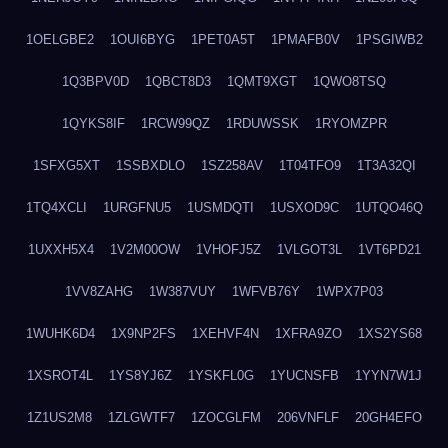
1OELGBE2
1OUI6BYG
1PET0A5T
1PMAFB0V
1PSGIWB2
1Q3BPV0D
1QBCT8D3
1QMT9XGT
1QWO8TSQ
1QYKS8IF
1RCW99QZ
1RDUWSSK
1RYOMZPR
1SFXG5XT
1SSBXDLO
1SZ258AV
1T04TFO9
1T3A32QI
1TQ4XCLI
1URGFNU5
1USMDQTI
1USXOD9C
1UTQO46Q
1UXXH5X4
1V2M00OW
1VHOFJ5Z
1VLGOT3L
1VT6PD21
1VV8ZAHG
1W387VUY
1WFVB76Y
1WPX7P03
1WUHK6D4
1X9NP2FS
1XEHVF4N
1XFRA9ZO
1XS2YS68
1XSROT4L
1YS8YJ6Z
1YSKFL0G
1YUCNSFB
1YYN7W1J
1Z1US2M8
1ZLGWTF7
1ZOCGLFM
206VNFLF
20GH4EFO