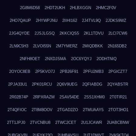
2G8M6D58
2HDT2UKH
2HLBXGGN
2HMC2F0V
2HO7QAUP
2HYWPJNU
2IIHI162
2J4TVL9Q
2JDKS9WZ
2JG4QYDE
2JSJLGSQ
2KKCIQS5
2KL1TDVU
2LCI7CW6
2LN9C5H3
2LVOI55N
2M7YMERZ
2MIQDBKK
2N165DB2
2NFH8OET
2NXDJSMA
2OC6YQYJ
2ODHTNIQ
2OYOC8EB
2P5KVO7J
2PB26F91
2PFU2MB3
2PGICZT7
2PJA33U1
2PK01RCU
2Q6V9UEG
2QFIABDG
2QYABSTR
2R02B74P
2RPXRAZM
2SAV54DE
2SS1XHM0
2T0TIR21
2T4QFIOC
2T8M8OOV
2TGAD2ZO
2TMUAAY5
2TOT3HO1
2TT1JPJ0
2TVCNBU8
2TWC2CET
2U1JCAWR
2UABCBNW
2UBGKVBI
2UFYK23Q
2UHBAVSU
2UT1DWVT
2VA5KTQ4