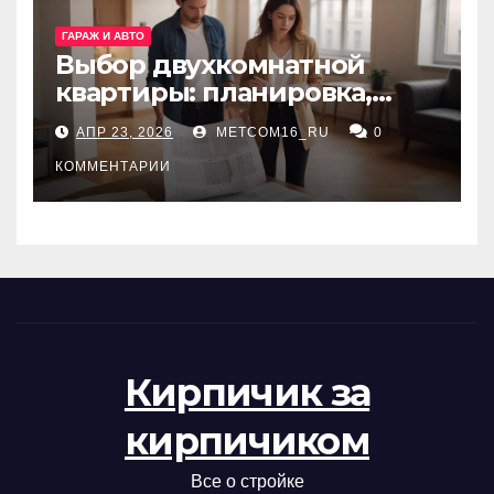
ГАРАЖ И АВТО
Выбор двухкомнатной
квартиры: планировка,
состояние жилья и
АПР 23, 2026
METCOM16_RU
0
проверка документов
КОММЕНТАРИИ
Кирпичик за
кирпичиком
Все о стройке