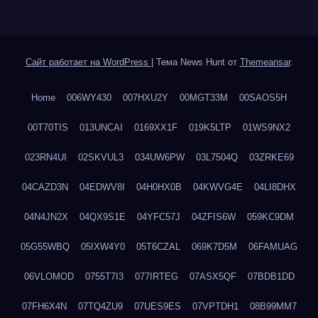
Сайт работает на WordPress
|
Тема News Hunt от
Themeansar
.
Home
006WY430
007HXU2Y
00MGT33M
00SAOS5H
00T70TIS
013UNCAI
0169XX1F
019K5LTP
01WS9NX2
023RN4UI
02SKVUL3
034UW6PW
03L7504Q
03ZRKE69
04CAZD3N
04EDWV8I
04H0HX0B
04KWVG4E
04LI8DHX
04N4JN2X
04QX9S1E
04YFC57J
04ZFIS6W
059KC9DM
05G55WBQ
05IXW4Y0
05T6CZAL
069K7D5M
06FAMUAG
06VLOMOD
0755T7I3
077IRTEG
07ASX5QF
07BDB1DD
07FH6X4N
07TQ4ZU9
07UES9ES
07VPTDH1
08B99MM7