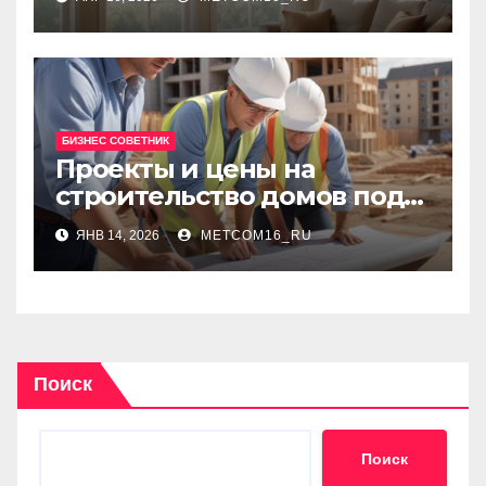
БИЗНЕС СОВЕТНИК
Проекты и цены на
строительство домов под
ключ: сравнение решений
ЯНВ 14, 2026
METCOM16_RU
и ориентиры бюджета
Поиск
Поиск