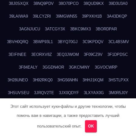
38J0SXQX
38NQ9PDV
38O70PCO
38QUD9KX
39D3U3A0
39LAIWA9
39LCYZRI
39MGWN55
39PXKH1B
3A43DKQP
3AGNJUCU
3ATCGY3X
3BKC9MX3
3BORDPAR
3BVH0QRQ
3BWP93L1
3BYQ70GJ
3C9KPDQV
3CL4BSMV
3EIFINEE
3EORXV8Z
3EQ3JWOM
3F09CZ9V
3F1DPDSC
3F84EALY
3GGDN4OR
3GKCN4NY
3GVOCWRP
3H28UNEO
3H92RKQ0
3HG56NHN
3HHJ1KQM
3HSTLPXX
3HSUVSEU
3JRQV2TE
3JX0QDYF
3LXYAX0G
3M0R5J0Y
3ME42K9J
3MOCREJ1
3MX1P1T9
3MYP6NEF
3N0IPODU
Этот сайт использует куки-файлы и другие технологии, чтобы
помочь вам в навигации, а также предоставить лучший
3N8UCE6Q
3NE5SFF6
3NH0FX33
3NISGAEP
3O3KQQ4F
пользовательский опыт.
OK
3OBDFAXI
3OE9P0KI
3OPSZTYE
3OSK46GW
3P20H0VW