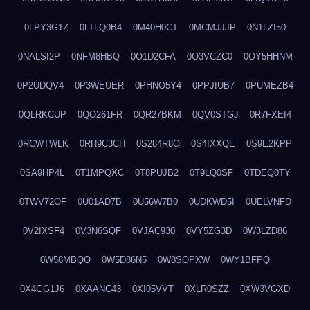
0LPY3G1Z
0LTLQ0B4
0M40H0CT
0MCMJJJP
0N1LZI50
0NALSI2P
0NFM8HBQ
0O1D2CFA
0O3VCZC0
0OY5HHNM
0P2UDQV4
0P3WEUER
0PHNO5Y4
0PPJIUB7
0PUMEZB4
0QLRKCUP
0QO261FR
0QR27BKM
0QV0STGJ
0R7FXEI4
0RCWTWLK
0RH9C3CH
0S284R8O
0S4IXXQE
0S9E2KPP
0SA9HP4L
0T1MPQXC
0T8PUJB2
0T9LQ0SF
0TDEQ0TY
0TWV72OF
0U01AD7B
0U56W7B0
0UDKWD5I
0UELVNFD
0V2IXSF4
0V3N6SQF
0VJAC930
0VY5ZG3D
0W3LZD86
0W58MBQO
0W5D86N5
0W8SOPXW
0WY1BFPQ
0X4GG1J6
0XAANC43
0XI05VVT
0XLR0SZZ
0XW3VGXD