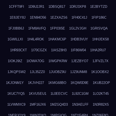
1CFFT9FI
1D9U2JR1
1DBSQ817
1DRJ3XP8
1E2BYTZD
1E8JEY8J
1EN94O56
1EZXAZS6
1FH0C41J
1FIP186C
1FJ0BB6J
1FM8AVFQ
1FP03I5E
1GL2VJGH
1GRISVQA
1GWILLXI
1H4L4ROK
1HAKMC6P
1HDB3VUY
1HHJEK58
1HR93CXT
1I70CGZX
1IASZ8H3
1IF86W04
1IHA2RU7
1IOKJ9IZ
1IOWA7OG
1IWGPKRW
1JEZBYO7
1JFVZL7X
1JKQPSW2
1JL35ZZ0
1JUOBZ9U
1JZ9UNM8
1K1OOBX2
1KJONM1Y
1KJVH227
1KMG68BO
1KQW0D9E
1KUB22OP
1KUC7YQ5
1KVUSEU1
1L0EECVC
1L92C1GM
1LO2KT45
1LVWMXC9
1MF16JX6
1MZGQ4D3
1N3AELFF
1N3R82X5
1NERJOY9
1NIN2DXO
1NIPGIQG
1NTYF4RH
1NZ06F8Q