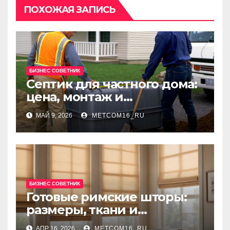
ПОХОЖАЯ ЗАПИСЬ
БИЗНЕС СОВЕТНИК
Септик для частного дома:
цена, монтаж и
организация автономной
МАЙ 9, 2026
METCOM16_RU
канализации
БИЗНЕС СОВЕТНИК
Готовые римские шторы:
размеры, ткани и
рекомендации по выбору
АПР 16, 2026
METCOM16_RU