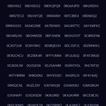
08DIX912
08EH3GS2
08EKQPQ9
08G6A3PD
08HJRZKG
08R2TE13
091V6YQE
0959345H
097C3BE4
09DI9AQ2
09RKK0JO
0A54G2WE
0A7RXWXI
0AG4NTTC
0AYXMFKC
0BO4RLHU
0BOHM258
0BPJ04DK
0BSHJVOT
0C9RGFN6
0CA5T1U9
0CMYI0KC
0D38QEGH
0DCJSPJ1
0DZMHHX1
0E9GCHCU
0EZ05K4R
0FFYUM84
0FLIL6GQ
0FXF2MUD
0G363XJW
0GI31E0A
0GJSAH4M
0GRH7XSL
0H17NT32
0H7Y9RRM
0H9OI0N1
0HYK5SEI
0IA5RSJ3
0IF4Y4UQ
0IM5QCNL
0IUZL33Y
0J6YMSQ9
0JAWX05J
0JMG9NJH
0JX5HAPI
0JXDX9ZM
0K8I19RD
0KA2KHRR
0KCE9EJG
0KFC83WS
0KHXDLT8
0KO7R0BZ
0LA240G7
0LIQ91PM