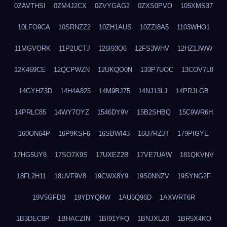
0ZAVTHSI
0ZM4J2CX
0ZVYGAG2
0ZXS0PVO
105XMS37
10LFO9CA
10SRNZZ2
10ZH1AUS
10ZZI8A5
1103WHO1
11MGVORK
11P2UCTJ
126I93O6
12FS3WHV
12HZ1JWW
12K469CE
12QCPWZN
12UKQO0N
133P7UOC
13COV7L8
14GYHZ3D
14H4A825
14M9BJ75
14NJ13LJ
14PRJLGB
14PRLC85
14WY7OYZ
1546DY9V
15B2SHBQ
15C9WR6H
160ON64P
16P9KSF6
16SBWI43
16U7RZJT
179PIGYE
17HG5UY8
17SO7X9S
17UXEZ2B
17VE7UAW
181QKVNV
18FL2H11
18UVF9V8
19CWX8Y9
19S0NNZV
19SYNG2F
19V5GFDB
19YDYQRW
1AU5Q96D
1AXWRT6R
1B3DEC8P
1BHACZIN
1BI91YFQ
1BNJXLZ0
1BR5X4KO