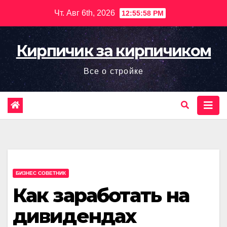
Перейти
Чт. Авг 6th, 2026
12:55:59 PM
к
содержимому
Кирпичик за кирпичиком
Все о стройке
БИЗНЕС СОВЕТНИК
Как заработать на
дивидендах