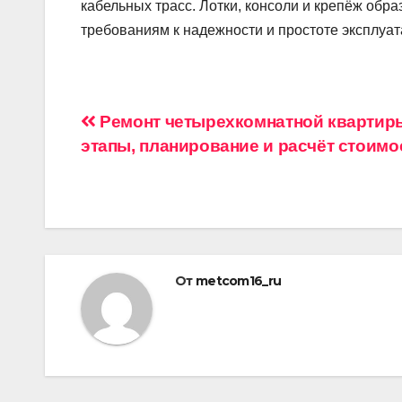
кабельных трасс. Лотки, консоли и крепёж обр
требованиям к надежности и простоте эксплуат
Навигация
Ремонт четырехкомнатной квартир
этапы, планирование и расчёт стоимо
по
записям
От
metcom16_ru