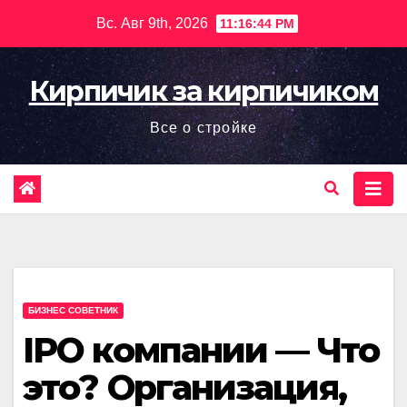
Перейти
Вс. Авг 9th, 2026
11:16:46 PM
к
содержимому
Кирпичик за кирпичиком
Все о стройке
БИЗНЕС СОВЕТНИК
IPO компании — Что
это? Организация,