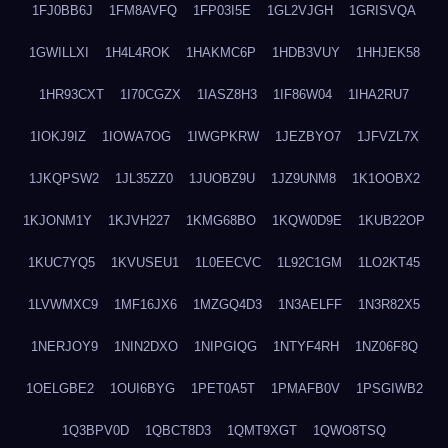
1FJ0BB6J
1FM8AVFQ
1FP03I5E
1GL2VJGH
1GRISVQA
1GWILLXI
1H4L4ROK
1HAKMC6P
1HDB3VUY
1HHJEK58
1HR93CXT
1I70CGZX
1IASZ8H3
1IF86W04
1IHA2RU7
1IOKJ9IZ
1IOWA7OG
1IWGPKRW
1JEZBYO7
1JFVZL7X
1JKQPSW2
1JL35ZZ0
1JUOBZ9U
1JZ9UNM8
1K1OOBX2
1KJONM1Y
1KJVH227
1KMG68BO
1KQW0D9E
1KUB22OP
1KUC7YQ5
1KVUSEU1
1L0EECVC
1L92C1GM
1LO2KT45
1LVWMXC9
1MF16JX6
1MZGQ4D3
1N3AELFF
1N3R82X5
1NERJOY9
1NIN2DXO
1NIPGIQG
1NTYF4RH
1NZ06F8Q
1OELGBE2
1OUI6BYG
1PET0A5T
1PMAFB0V
1PSGIWB2
1Q3BPV0D
1QBCT8D3
1QMT9XGT
1QWO8TSQ