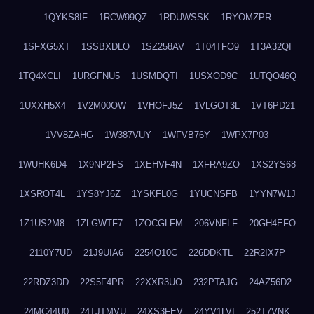
1QYKS8IF
1RCW99QZ
1RDUWSSK
1RYOMZPR
1SFXG5XT
1SSBXDLO
1SZ258AV
1T04TFO9
1T3A32QI
1TQ4XCLI
1URGFNU5
1USMDQTI
1USXOD9C
1UTQO46Q
1UXXH5X4
1V2M00OW
1VHOFJ5Z
1VLGOT3L
1VT6PD21
1VV8ZAHG
1W387VUY
1WFVB76Y
1WPX7P03
1WUHK6D4
1X9NP2FS
1XEHVF4N
1XFRA9ZO
1XS2YS68
1XSROT4L
1YS8YJ6Z
1YSKFL0G
1YUCNSFB
1YYN7W1J
1Z1US2M8
1ZLGWTF7
1ZOCGLFM
206VNFLF
20GH4EFO
2110Y7UD
21J9UIA6
2254Q10C
226DDKTL
22R2IX7P
22RDZ3DD
22S5F4PR
22XXR3UO
232PTAJG
24AZ56D2
24MC44U0
24TJTMVU
24XS3FEV
24YV1LVI
252T7VNK