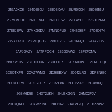
253A0XC6
254O5EQJ
258OBXAU
25JR0XCH
25Q8956U
25RMMEOD
26HTTV6H
26L0HESZ
270L4YOL
276UFPNM
27E8J3FW
27MKG0DU
27MNQPU0
27NBD68F
27O3D674
27VYT4KU
28SMQGU6
299T1G15
2A01R6QT
2AAYZL7V
2AFJGVZY
2ATPPOCH
2B2G3AW2
2BFZFCNW
2BKKV1H5
2BLDOOU6
2BRHOLRJ
2CKA0HWT
2CRELPQI
2CSOTXFR
2CVZ7WMG
2D26EBXW
2D942LRG
2DPSN680
2DU7LORM
2EZC76PR
2F53ZH8K
2FFJSSR3
2G789XQE
2G8M6D58
2HDT2UKH
2HLBXGGN
2HMC2F0V
2HO7QAUP
2HYWPJNU
2IIHI162
2J4TVL9Q
2JDKS9WZ