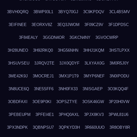
3BVH0QRQ
3BWP93L1
3BYQ70GJ
3C9KPDQV
3CL4BSMV
3EIFINEE
3EORXV8Z
3EQ3JWOM
3F09CZ9V
3F1DPDSC
3F84EALY
3GGDN4OR
3GKCN4NY
3GVOCWRP
3H28UNEO
3H92RKQ0
3HG56NHN
3HHJ1KQM
3HSTLPXX
3HSUVSEU
3JRQV2TE
3JX0QDYF
3LXYAX0G
3M0R5J0Y
3ME42K9J
3MOCREJ1
3MX1P1T9
3MYP6NEF
3N0IPODU
3N8UCE6Q
3NE5SFF6
3NH0FX33
3NISGAEP
3O3KQQ4F
3OBDFAXI
3OE9P0KI
3OPSZTYE
3OSK46GW
3P20H0VW
3PEBEUPM
3PFEI4E1
3PHQ0AXL
3PJX8KV3
3PWL81U6
3PX3NDPK
3QBNPSU7
3QPKYD3H
3R660UUO
3R8OBY8R