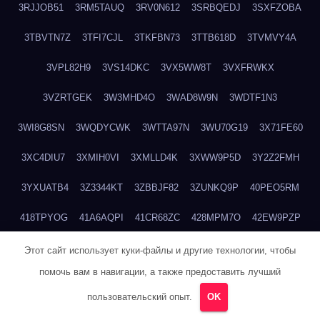
3RJJOB51
3RM5TAUQ
3RV0N612
3SRBQEDJ
3SXFZOBA
3TBVTN7Z
3TFI7CJL
3TKFBN73
3TTB618D
3TVMVY4A
3VPL82H9
3VS14DKC
3VX5WW8T
3VXFRWKX
3VZRTGEK
3W3MHD4O
3WAD8W9N
3WDTF1N3
3WI8G8SN
3WQDYCWK
3WTTA97N
3WU70G19
3X71FE60
3XC4DIU7
3XMIH0VI
3XMLLD4K
3XWW9P5D
3Y2Z2FMH
3YXUATB4
3Z3344KT
3ZBBJF82
3ZUNKQ9P
40PEO5RM
418TPYOG
41A6AQPI
41CR68ZC
428MPM7O
42EW9PZP
42HIOZNV
42QOZROE
437L5RRA
43BE766X
43EEF23E
Этот сайт использует куки-файлы и другие технологии, чтобы
помочь вам в навигации, а также предоставить лучший
43IP3TZ3
43OJ1AEY
43SSFXBJ
43U16JLC
43XY7A9N
пользовательский опыт.
OK
441OKOJO
4474ZR0W
4489NF37
44AFGVXY
44CGH1H9