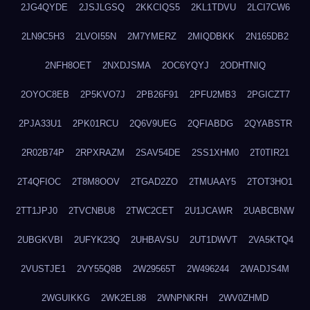
2JG4QYDE
2JSJLGSQ
2KKCIQS5
2KL1TDVU
2LCI7CW6
2LN9C5H3
2LVOI55N
2M7YMERZ
2MIQDBKK
2N165DB2
2NFH8OET
2NXDJSMA
2OC6YQYJ
2ODHTNIQ
2OYOC8EB
2P5KVO7J
2PB26F91
2PFU2MB3
2PGICZT7
2PJA33U1
2PK01RCU
2Q6V9UEG
2QFIABDG
2QYABSTR
2R02B74P
2RPXRAZM
2SAV54DE
2SS1XHM0
2T0TIR21
2T4QFIOC
2T8M8OOV
2TGAD2ZO
2TMUAAY5
2TOT3HO1
2TT1JPJ0
2TVCNBU8
2TWC2CET
2U1JCAWR
2UABCBNW
2UBGKVBI
2UFYK23Q
2UHBAVSU
2UT1DWVT
2VA5KTQ4
2VUSTJE1
2VY55Q8B
2W29565T
2W496244
2WADJS4M
2WGUIKKG
2WK2EL88
2WNPNKRH
2WV0ZHMD