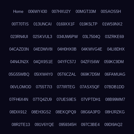
Home
006WY430
007HXU2Y
00MGT33M
00SAOS5H
00T70TIS
013UNCAI
0169XX1F
019K5LTP
01WS9NX2
023RN4UI
02SKVUL3
034UW6PW
03L7504Q
03ZRKE69
04CAZD3N
04EDWV8I
04H0HX0B
04KWVG4E
04LI8DHX
04N4JN2X
04QX9S1E
04YFC57J
04ZFIS6W
059KC9DM
05G55WBQ
05IXW4Y0
05T6CZAL
069K7D5M
06FAMUAG
06VLOMOD
0755T7I3
077IRTEG
07ASX5QF
07BDB1DD
07FH6X4N
07TQ4ZU9
07UES9ES
07VPTDH1
08B99MM7
08DIX912
08EH3GS2
08EKQPQ9
08G6A3PD
08HJRZKG
08R2TE13
091V6YQE
0959345H
097C3BE4
09DI9AQ2