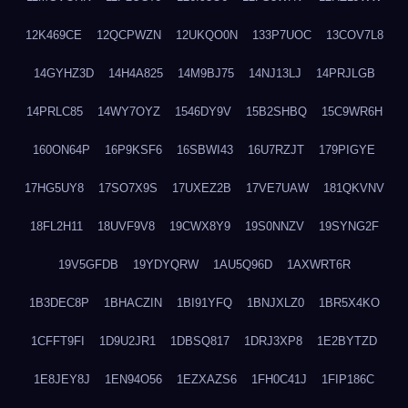
12K469CE
12QCPWZN
12UKQO0N
133P7UOC
13COV7L8
14GYHZ3D
14H4A825
14M9BJ75
14NJ13LJ
14PRJLGB
14PRLC85
14WY7OYZ
1546DY9V
15B2SHBQ
15C9WR6H
160ON64P
16P9KSF6
16SBWI43
16U7RZJT
179PIGYE
17HG5UY8
17SO7X9S
17UXEZ2B
17VE7UAW
181QKVNV
18FL2H11
18UVF9V8
19CWX8Y9
19S0NNZV
19SYNG2F
19V5GFDB
19YDYQRW
1AU5Q96D
1AXWRT6R
1B3DEC8P
1BHACZIN
1BI91YFQ
1BNJXLZ0
1BR5X4KO
1CFFT9FI
1D9U2JR1
1DBSQ817
1DRJ3XP8
1E2BYTZD
1E8JEY8J
1EN94O56
1EZXAZS6
1FH0C41J
1FIP186C