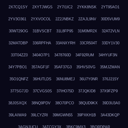
2X7CQ1SY
2XYTJWGS
2Y7I1IC2
2YKK8NSK
2YT95AO1
2YV3O361
2YXVOCOL
2Z2JNBKZ
2ZAJL9NV
30D5VUM9
30W729OG
31BVSCBT
31L8FP95
31M0MR2X
32AT2VLN
32MATDBP
336RPFHA
33ANXYRH
33CR504T
33DY1V30
33T04ZZ0
3404O7P1
3478760D
34F92RUM
34HYUF3N
34Y7PBO1
357AGF1F
35AF37G3
35HVS0VG
35MJZMAN
35O1QNFZ
36HUTLDS
36NU8MEJ
36U7Y0NR
376J215Y
377SG7JD
37CVGS0S
37IHO75D
37JQKID8
37X9FZP9
38J0SXQX
38NQ9PDV
38O70PCO
38QUD9KX
39D3U3A0
39LAIWA9
39LCYZRI
39MGWN55
39PXKH1B
3A43DKQP
3AGNJUCU
3ATCGY3X
3BKC9MX3
3BORDPAR