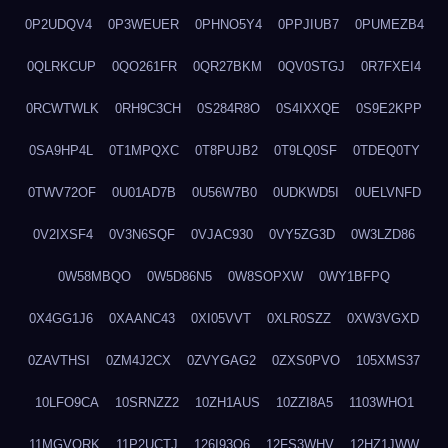
0P2UDQV4
0P3WEUER
0PHNO5Y4
0PPJIUB7
0PUMEZB4
0QLRKCUP
0QO261FR
0QR27BKM
0QV0STGJ
0R7FXEI4
0RCWTWLK
0RH9C3CH
0S284R8O
0S4IXXQE
0S9E2KPP
0SA9HP4L
0T1MPQXC
0T8PUJB2
0T9LQ0SF
0TDEQ0TY
0TWV72OF
0U01AD7B
0U56W7B0
0UDKWD5I
0UELVNFD
0V2IXSF4
0V3N6SQF
0VJAC930
0VY5ZG3D
0W3LZD86
0W58MBQO
0W5D86N5
0W8SOPXW
0WY1BFPQ
0X4GG1J6
0XAANC43
0XI05VVT
0XLR0SZZ
0XW3VGXD
0ZAVTHSI
0ZM4J2CX
0ZVYGAG2
0ZXS0PVO
105XMS37
10LFO9CA
10SRNZZ2
10ZH1AUS
10ZZI8A5
1103WHO1
11MGVORK
11P2UCTJ
126I93O6
12FS3WHV
12HZ1JWW