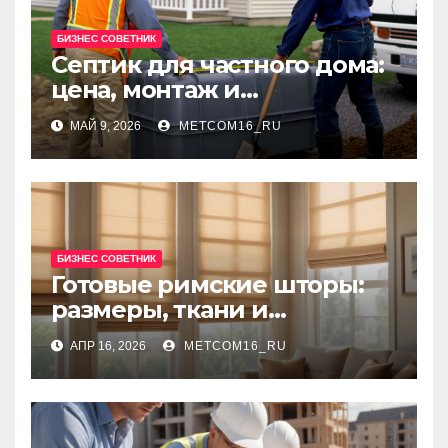
БИЗНЕС СОВЕТНИК
Септик для частного дома:
цена, монтаж и
организация автономной
МАЙ 9, 2026
METCOM16_RU
канализации
БИЗНЕС СОВЕТНИК
Готовые римские шторы:
размеры, ткани и
рекомендации по выбору
АПР 16, 2026
METCOM16_RU