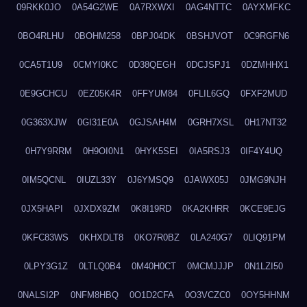
09RKK0JO
0A54G2WE
0A7RXWXI
0AG4NTTC
0AYXMFKC
0BO4RLHU
0BOHM258
0BPJ04DK
0BSHJVOT
0C9RGFN6
0CA5T1U9
0CMYI0KC
0D38QEGH
0DCJSPJ1
0DZMHHX1
0E9GCHCU
0EZ05K4R
0FFYUM84
0FLIL6GQ
0FXF2MUD
0G363XJW
0GI31E0A
0GJSAH4M
0GRH7XSL
0H17NT32
0H7Y9RRM
0H9OI0N1
0HYK5SEI
0IA5RSJ3
0IF4Y4UQ
0IM5QCNL
0IUZL33Y
0J6YMSQ9
0JAWX05J
0JMG9NJH
0JX5HAPI
0JXDX9ZM
0K8I19RD
0KA2KHRR
0KCE9EJG
0KFC83WS
0KHXDLT8
0KO7R0BZ
0LA240G7
0LIQ91PM
0LPY3G1Z
0LTLQ0B4
0M40H0CT
0MCMJJJP
0N1LZI50
0NALSI2P
0NFM8HBQ
0O1D2CFA
0O3VCZC0
0OY5HHNM