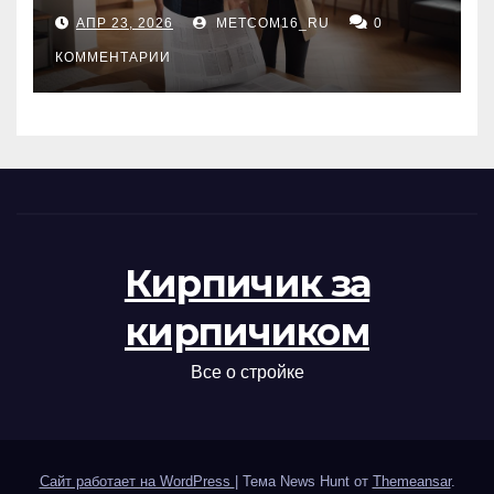
состояние жилья и
АПР 23, 2026
METCOM16_RU
0
проверка документов
КОММЕНТАРИИ
Кирпичик за
кирпичиком
Все о стройке
Сайт работает на WordPress
|
Тема News Hunt от
Themeansar
.