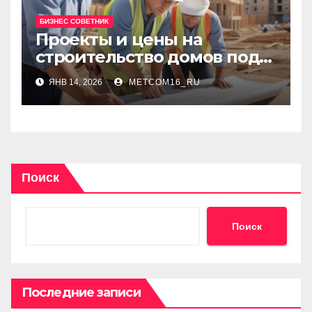
БИЗНЕС СОВЕТНИК
Проекты и цены на
строительство домов под
ключ: сравнение решений
ЯНВ 14, 2026
METCOM16_RU
и ориентиры бюджета
Поиск
Поиск
Последние записи