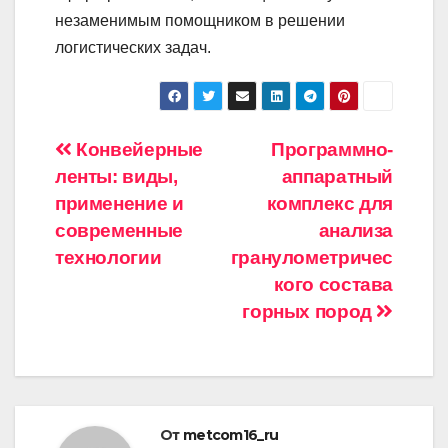
незаменимым помощником в решении
логистических задач.
Навигация
Конвейерные
Программно-
ленты: виды,
аппаратный
по
применение и
комплекс для
записям
современные
анализа
технологии
гранулометричес
кого состава
горных пород
От
metcom16_ru