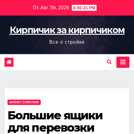
Перейти
Пт. Авг 7th, 2026
4:56:22 PM
к
содержимому
Кирпичик за кирпичиком
Все о стройке
БИЗНЕС СОВЕТНИК
Большие ящики
для перевозки