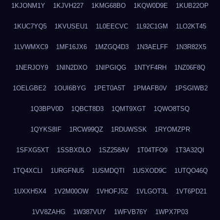
1KJONM1Y
1KJVH227
1KMG68BO
1KQW0D9E
1KUB22OP
1KUC7YQ5
1KVUSEU1
1L0EECVC
1L92C1GM
1LO2KT45
1LVWMXC9
1MF16JX6
1MZGQ4D3
1N3AELFF
1N3R82X5
1NERJOY9
1NIN2DXO
1NIPGIQG
1NTYF4RH
1NZ06F8Q
1OELGBE2
1OUI6BYG
1PET0A5T
1PMAFB0V
1PSGIWB2
1Q3BPV0D
1QBCT8D3
1QMT9XGT
1QWO8TSQ
1QYKS8IF
1RCW99QZ
1RDUWSSK
1RYOMZPR
1SFXG5XT
1SSBXDLO
1SZ258AV
1T04TFO9
1T3A32QI
1TQ4XCLI
1URGFNU5
1USMDQTI
1USXOD9C
1UTQO46Q
1UXXH5X4
1V2M00OW
1VHOFJ5Z
1VLGOT3L
1VT6PD21
1VV8ZAHG
1W387VUY
1WFVB76Y
1WPX7P03