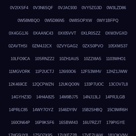
0V2IXSF4
0V3N6SQF
0VJAC930
0VY5ZG3D
0W3LZD86
0W58MBQO
0W5D86N5
0W8SOPXW
0WY1BFPQ
0X4GG1J6
0XAANC43
0XI05VVT
0XLR0SZZ
0XW3VGXD
0ZAVTHSI
0ZM4J2CX
0ZVYGAG2
0ZXS0PVO
105XMS37
10LFO9CA
10SRNZZ2
10ZH1AUS
10ZZI8A5
1103WHO1
11MGVORK
11P2UCTJ
126I93O6
12FS3WHV
12HZ1JWW
12K469CE
12QCPWZN
12UKQO0N
133P7UOC
13COV7L8
14GYHZ3D
14H4A825
14M9BJ75
14NJ13LJ
14PRJLGB
14PRLC85
14WY7OYZ
1546DY9V
15B2SHBQ
15C9WR6H
160ON64P
16P9KSF6
16SBWI43
16U7RZJT
179PIGYE
17HG5UY8
17SO7X9S
17UXEZ2B
17VE7UAW
181QKVNV