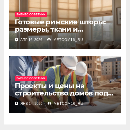
БИЗНЕС СОВЕТНИК
Готовые римские шторы:
размеры, ткани и
рекомендации по выбору
АПР 16, 2026
METCOM16_RU
БИЗНЕС СОВЕТНИК
Проекты и цены на
строительство домов под
ключ: сравнение решений
ЯНВ 14, 2026
METCOM16_RU
и ориентиры бюджета