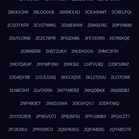
2BKKV1H5
2BLDOOU6
2BRHOLRJ
2CKA0HWT
2CRELPQI
2CSOTXFR
2CVZ7WMG
2D26EBXW
2D942LRG
2DPSN680
2DU7LORM
2EZC76PR
2F53ZH8K
2FFJSSR3
2G789XQE
2G8M6D58
2HDT2UKH
2HLBXGGN
2HMC2F0V
2HO7QAUP
2HYWPJNU
2IIHI162
2J4TVL9Q
2JDKS9WZ
2JG4QYDE
2JSJLGSQ
2KKCIQS5
2KL1TDVU
2LCI7CW6
2LN9C5H3
2LVOI55N
2M7YMERZ
2MIQDBKK
2N165DB2
2NFH8OET
2NXDJSMA
2OC6YQYJ
2ODHTNIQ
2OYOC8EB
2P5KVO7J
2PB26F91
2PFU2MB3
2PGICZT7
2PJA33U1
2PK01RCU
2Q6V9UEG
2QFIABDG
2QYABSTR