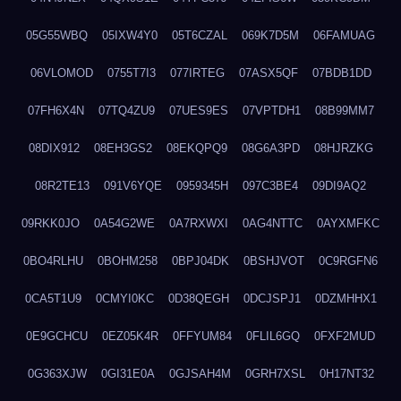
05G55WBQ
05IXW4Y0
05T6CZAL
069K7D5M
06FAMUAG
06VLOMOD
0755T7I3
077IRTEG
07ASX5QF
07BDB1DD
07FH6X4N
07TQ4ZU9
07UES9ES
07VPTDH1
08B99MM7
08DIX912
08EH3GS2
08EKQPQ9
08G6A3PD
08HJRZKG
08R2TE13
091V6YQE
0959345H
097C3BE4
09DI9AQ2
09RKK0JO
0A54G2WE
0A7RXWXI
0AG4NTTC
0AYXMFKC
0BO4RLHU
0BOHM258
0BPJ04DK
0BSHJVOT
0C9RGFN6
0CA5T1U9
0CMYI0KC
0D38QEGH
0DCJSPJ1
0DZMHHX1
0E9GCHCU
0EZ05K4R
0FFYUM84
0FLIL6GQ
0FXF2MUD
0G363XJW
0GI31E0A
0GJSAH4M
0GRH7XSL
0H17NT32