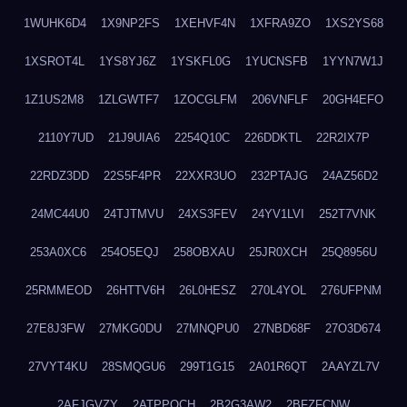
1WUHK6D4
1X9NP2FS
1XEHVF4N
1XFRA9ZO
1XS2YS68
1XSROT4L
1YS8YJ6Z
1YSKFL0G
1YUCNSFB
1YYN7W1J
1Z1US2M8
1ZLGWTF7
1ZOCGLFM
206VNFLF
20GH4EFO
2110Y7UD
21J9UIA6
2254Q10C
226DDKTL
22R2IX7P
22RDZ3DD
22S5F4PR
22XXR3UO
232PTAJG
24AZ56D2
24MC44U0
24TJTMVU
24XS3FEV
24YV1LVI
252T7VNK
253A0XC6
254O5EQJ
258OBXAU
25JR0XCH
25Q8956U
25RMMEOD
26HTTV6H
26L0HESZ
270L4YOL
276UFPNM
27E8J3FW
27MKG0DU
27MNQPU0
27NBD68F
27O3D674
27VYT4KU
28SMQGU6
299T1G15
2A01R6QT
2AAYZL7V
2AFJGVZY
2ATPPOCH
2B2G3AW2
2BFZFCNW