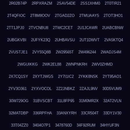
2R02B74P
2RPXRAZM
2SAV54DE
2SS1XHM0
2T0TIR21
2T4QFIOC
2T8M8OOV
2TGAD2ZO
2TMUAAY5
2TOT3HO1
2TT1JPJ0
2TVCNBU8
2TWC2CET
2U1JCAWR
2UABCBNW
2UBGKVBI
2UFYK23Q
2UHBAVSU
2UT1DWVT
2VA5KTQ4
2VUSTJE1
2VY55Q8B
2W29565T
2W496244
2WADJS4M
2WGUIKKG
2WK2EL88
2WNPNKRH
2WV0ZHMD
2X7CQ1SY
2XYTJWGS
2Y7I1IC2
2YKK8NSK
2YT95AO1
2YV3O361
2YXVOCOL
2Z2JNBKZ
2ZAJL9NV
30D5VUM9
30W729OG
31BVSCBT
31L8FP95
31M0MR2X
32AT2VLN
32MATDBP
336RPFHA
33ANXYRH
33CR504T
33DY1V30
33T04ZZ0
3404O7P1
3478760D
34F92RUM
34HYUF3N