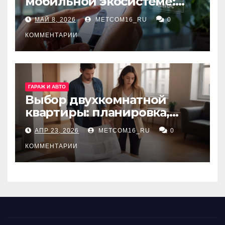
мобильной экосистеме:
ключевые сервисы и
МАЙ 8, 2026
METCOM16_RU
0
принципы работы
КОММЕНТАРИИ
ГАРАЖ И АВТО
Выбор двухкомнатной
квартиры: планировка,
состояние жилья и
АПР 23, 2026
METCOM16_RU
0
проверка документов
КОММЕНТАРИИ