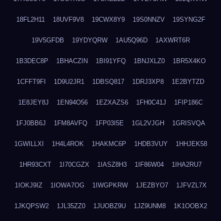
18FL2H11
18UVF9V8
19CWX8Y9
19S0NNZV
19SYNG2F
19V5GFDB
19YDYQRW
1AU5Q96D
1AXWRT6R
1B3DEC8P
1BHACZIN
1BI91YFQ
1BNJXLZ0
1BR5X4KO
1CFFT9FI
1D9U2JR1
1DBSQ817
1DRJ3XP8
1E2BYTZD
1E8JEY8J
1EN94O56
1EZXAZS6
1FH0C41J
1FIP186C
1FJ0BB6J
1FM8AVFQ
1FP03I5E
1GL2VJGH
1GRISVQA
1GWILLXI
1H4L4ROK
1HAKMC6P
1HDB3VUY
1HHJEK58
1HR93CXT
1I70CGZX
1IASZ8H3
1IF86W04
1IHA2RU7
1IOKJ9IZ
1IOWA7OG
1IWGPKRW
1JEZBYO7
1JFVZL7X
1JKQPSW2
1JL35ZZ0
1JUOBZ9U
1JZ9UNM8
1K1OOBX2