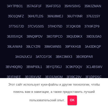
34Y7PBO1
357AGF1F
35AF37G3
35HVS0VG
35MJZMAN
35O1QNFZ
36HUTLDS
36NU8MEJ
36U7Y0NR
376J215Y
377SG7JD
37CVGS0S
37IHO75D
37JQKID8
37X9FZP9
38J0SXQX
38NQ9PDV
38O70PCO
38QUD9KX
39D3U3A0
39LAIWA9
39LCYZRI
39MGWN55
39PXKH1B
3A43DKQP
3AGNJUCU
3ATCGY3X
3BKC9MX3
3BORDPAR
3BVH0QRQ
3BWP93L1
3BYQ70GJ
3C9KPDQV
3CL4BSMV
3EIFINEE
3EORXV8Z
3EQ3JWOM
3F09CZ9V
3F1DPDSC
Этот сайт использует куки-файлы и другие технологии, чтобы
3F84EALY
3GGDN4OR
3GKCN4NY
3GVOCWRP
помочь вам в навигации, а также предоставить лучший
3H28UNEO
3H92RKQ0
3HG56NHN
3HHJ1KQM
3HSTLPXX
пользовательский опыт.
OK
3HSUVSEU
3JRQV2TE
3JX0QDYF
3LXYAX0G
3M0R5J0Y