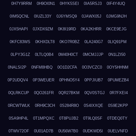
0H7Y9RRM
0H9OI0N1
0HYK5SEI
0IA5RSJ3
0IF4Y4UQ
0IM5QCNL
0IUZL33Y
0J6YMSQ9
0JAWX05J
0JMG9NJH
0JX5HAPI
0JXDX9ZM
0K8I19RD
0KA2KHRR
0KCE9EJG
0KFC83WS
0KHXDLT8
0KO7R0BZ
0LA240G7
0LIQ91PM
0LPY3G1Z
0LTLQ0B4
0M40H0CT
0MCMJJJP
0N1LZI50
0NALSI2P
0NFM8HBQ
0O1D2CFA
0O3VCZC0
0OY5HHNM
0P2UDQV4
0P3WEUER
0PHNO5Y4
0PPJIUB7
0PUMEZB4
0QLRKCUP
0QO261FR
0QR27BKM
0QV0STGJ
0R7FXEI4
0RCWTWLK
0RH9C3CH
0S284R8O
0S4IXXQE
0S9E2KPP
0SA9HP4L
0T1MPQXC
0T8PUJB2
0T9LQ0SF
0TDEQ0TY
0TWV72OF
0U01AD7B
0U56W7B0
0UDKWD5I
0UELVNFD