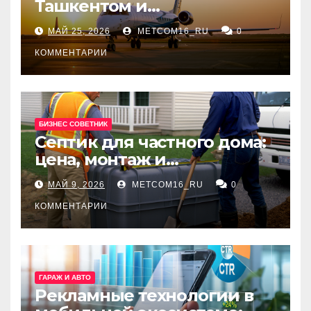
Ташкентом и
Екатеринбургом
МАЙ 25, 2026
METCOM16_RU
0
КОММЕНТАРИИ
БИЗНЕС СОВЕТНИК
Септик для частного дома:
цена, монтаж и
организация автономной
МАЙ 9, 2026
METCOM16_RU
0
канализации
КОММЕНТАРИИ
ГАРАЖ И АВТО
Рекламные технологии в