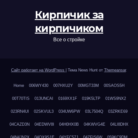
Кирпичик за
кирпичиком
Все о стройке
Сайт работает на WordPress
|
Тема News Hunt от
Themeansar
.
Home
006WY430
007HXU2Y
00MGT33M
00SAOS5H
00T70TIS
013UNCAI
0169XX1F
019K5LTP
01WS9NX2
023RN4UI
02SKVUL3
034UW6PW
03L7504Q
03ZRKE69
04CAZD3N
04EDWV8I
04H0HX0B
04KWVG4E
04LI8DHX
04N4JN2X
04QX9S1E
04YFC57J
04ZFIS6W
059KC9DM